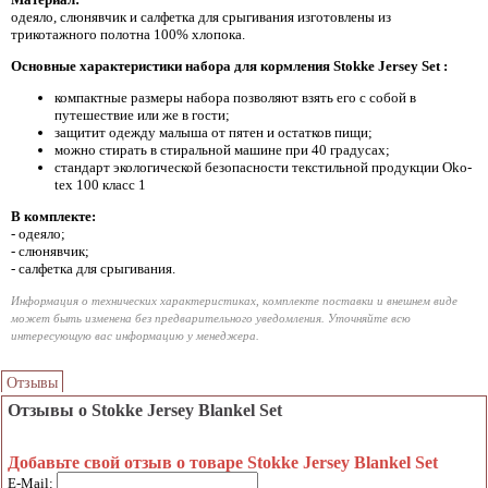
одеяло, слюнявчик и салфетка для срыгивания изготовлены из
трикотажного полотна 100% хлопока.
Основные характеристики набора для кормления Stokke Jersey Set :
компактные размеры набора позволяют взять его с собой в
путешествие или же в гости;
защитит одежду малыша от пятен и остатков пищи;
можно стирать в стиральной машине при 40 градусах;
стандарт экологической безопасности текстильной продукции Oko-
tex 100 класс 1
В комплекте:
- одеяло;
- слюнявчик;
- салфетка для срыгивания.
Информация о технических характеристиках, комплекте поставки и внешнем виде
может быть изменена без предварительного уведомления. Уточняйте всю
интересующую вас информацию у менеджера.
Отзывы
Отзывы о Stokke Jersey Blankel Set
Добавьте свой отзыв о товаре Stokke Jersey Blankel Set
E-Mail: