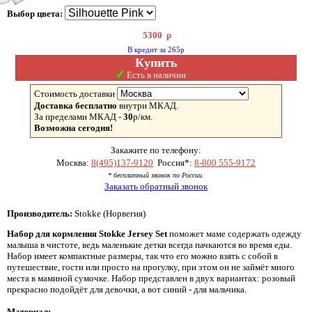
Выбор цвета:
5300
р
В кредит за 265р
Купить
✓
Есть в наличии
Стоимость доставки
Доставка бесплатно
внутри МКАД.
За пределами МКАД -
30
р/км.
Возможна сегодня!
Закажите по телефону:
Москва:
8(495)137-9120
Россия*:
8-800 555-9172
* бесплатный звонок по России.
Заказать обратный звонок
Производитель:
Stokke (Норвегия)
Набор для кормления Stokke Jersey Set
поможет маме содержать одежду
малыша в чистоте, ведь маленькие детки всегда пачкаются во время еды.
Набор имеет компактные размеры, так что его можно взять с собой в
путешествие, гости или просто на прогулку, при этом он не займёт много
места в маминой сумочке. Набор представлен в двух вариантах: розовый
прекрасно подойдёт для девочки, а вот синий - для мальчика.
Материал: