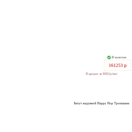
В наличии
161253 р
В кредит за 8062р/мес
Батут надувной Happy Hop Тропикана