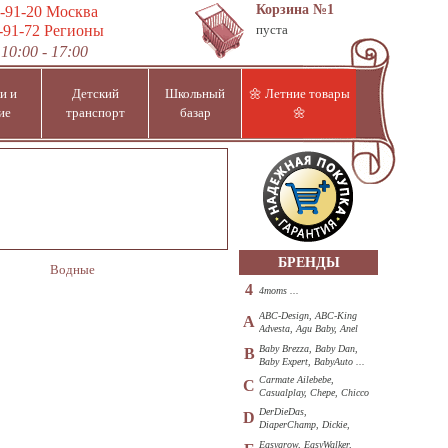
Корзина
№1
-91-20
Москва
-91-72
Регионы
пуста
10:00 - 17:00
и и
Детский
Школьный
🌼 Летние товары
ие
транспорт
базар
🌼
БРЕНДЫ
Водные
4
4moms ...
ABC-Design, ABC-King
A
Advesta, Agu Baby, Anel
...
Baby Brezza, Baby Dan,
B
Baby Expert, BabyAuto ...
Carmate Ailebebe,
C
Casualplay, Chepe, Chicco
...
DerDieDas,
D
DiaperChamp, Dickie,
Diono, DOHANY ...
Easygrow, EasyWalker,