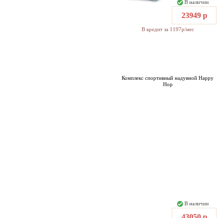
В наличии
23949 р
В кредит за 1197р/мес
Комплекс спортивный надувной Happy
Hop
В наличии
43050 р