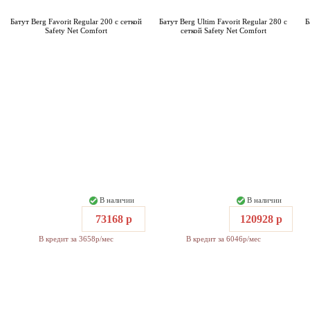
Батут Berg Favorit Regular 200 с сеткой
Батут Berg Ultim Favorit Regular 280 с
Б
Safety Net Comfort
сеткой Safety Net Comfort
В наличии
В наличии
73168 р
120928 р
В кредит за 3658р/мес
В кредит за 6046р/мес