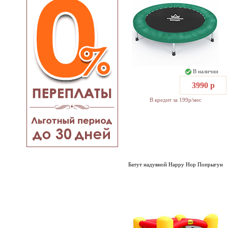
В наличии
3990 р
В кредит за 199р/мес
Батут надувной Happy Hop Попрыгун