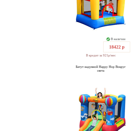
В наличии
18422 р
В кредит за 921р/мес
Батут надувной Happy Hop Вокруг
света