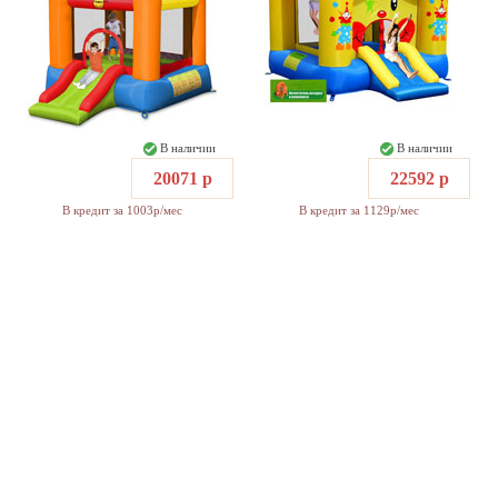
В наличии
В наличии
20071 р
22592 р
В кредит за 1003р/мес
В кредит за 1129р/мес