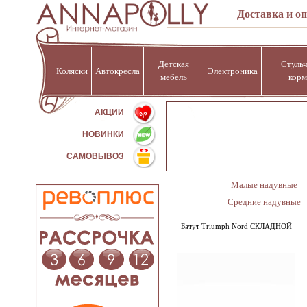
Доставка и о
Детская
Стульч
Коляски
Автокресла
Электроника
мебель
корм
%
АКЦИИ
НОВИНКИ
САМОВЫВОЗ
Малые надувные
Средние надувные
Батут Triumph Nord СКЛАДНОЙ