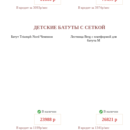
В кредит за 3093р/мес
В кредит за 3974р/мес
ДЕТСКИЕ БАТУТЫ С СЕТКОЙ
Батут Triumph Nord Чемпион
Лестница Berg с платформой для
батута M
В наличии
В наличии
23988 р
26821 р
В кредит за 1199р/мес
В кредит за 1341р/мес