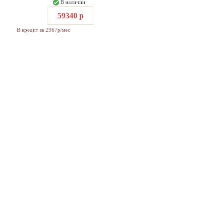
В наличии
59340 р
В кредит за 2967р/мес