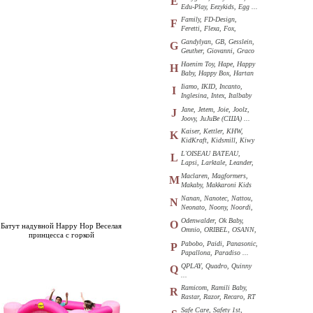
E
Edu-Play, Eezykids, Egg ...
Family, FD-Design,
F
Feretti, Flexa, Fox,
Funkids ...
Gandylyan, GB, Gesslein,
G
Geuther, Giovanni, Graco
...
Haenim Toy, Hape, Happy
H
Baby, Happy Box, Hartan
...
Iiamo, IKID, Incanto,
I
Inglesina, Intex, Italbaby
...
Jane, Jetem, Joie, Joolz,
J
Joovy, JuJuBe (США) ...
Kaiser, Kettler, KHW,
K
KidKraft, Kidsmill, Kiwy
...
L'OISEAU BATEAU,
L
Lapsi, Larktale, Leander,
Loon ...
Maclaren, Magformers,
M
Makaby, Makkaroni Kids
...
Nanan, Nanotec, Nattou,
N
Neonato, Noony, Noordi,
Nuk ...
Odenwalder, Ok Baby,
O
Батут надувной Happy Hop Веселая
Omnio, ORIBEL, OSANN,
принцесса с горкой
Oyster ...
Pabobo, Paidi, Panasonic,
P
Papallona, Paradiso ...
QPLAY, Quadro, Quinny
Q
...
Ramicom, Ramili Baby,
R
Rastar, Razor, Recaro, RT
...
Safe Care, Safety 1st,