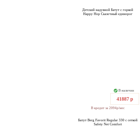
Детский надувной Батут с горкой
Happy Hop Сказочный единорог
В наличии
41887 р
В кредит за 2094р/мес
Батут Berg Favorit Regular 330 с сеткой
Safety Net Comfort