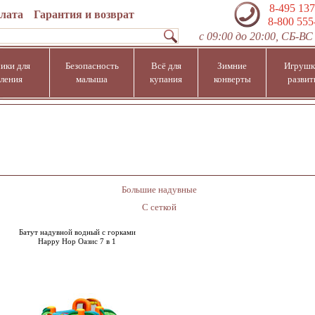
8-495 137
плата
Гарантия и возврат
8-800 555
с 09:00 до 20:00, СБ-ВС 
ики для
Безопасность
Всё для
Зимние
Игрушк
ления
малыша
купания
конверты
развит
Большие надувные
С сеткой
Батут надувной водный с горками
Happy Hop Оазис 7 в 1