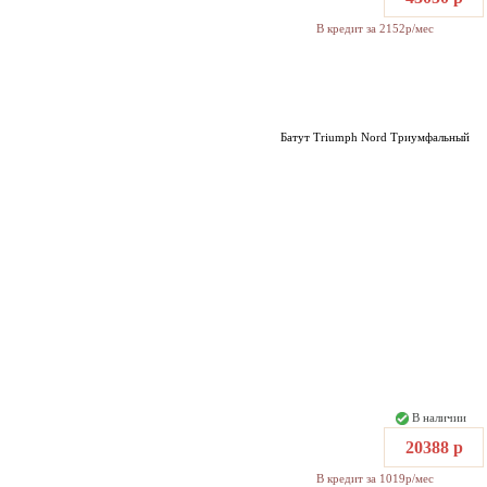
В кредит за 2152р/мес
Батут Triumph Nord Триумфальный
В наличии
20388 р
В кредит за 1019р/мес