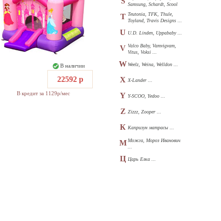
S
Samsung, Schardt, Scool
...
Teutonia, TFK, Thule,
T
Toyland, Travis Designs ...
U
U.D. Linden, Uppababy ...
Valco Baby, Vamvigvam,
V
Vitus, Voksi ...
W
Weelz, Weina, Welldon ...
В наличии
22592 р
X
X-Lander ...
В кредит за 1129р/мес
Y
Y-SCOO, Yedoo ...
Z
Zizzz, Zooper ...
К
Капризун матрасы ...
Можга, Мороз Иванович
М
...
Ц
Царь Елка ...