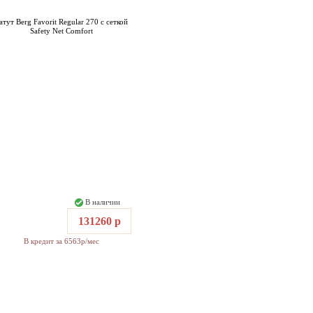
атут Berg Favorit Regular 270 с сеткой
Safety Net Comfort
В наличии
131260 р
В кредит за 6563р/мес