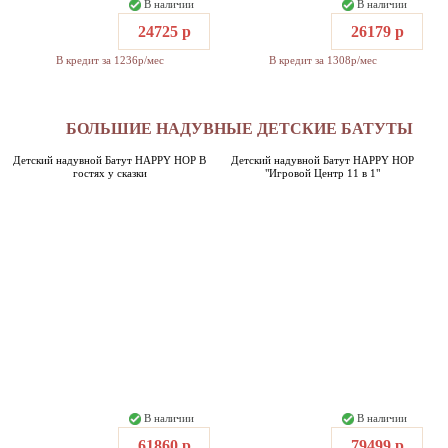
В наличии
В наличии
24725 р
26179 р
В кредит за 1236р/мес
В кредит за 1308р/мес
БОЛЬШИЕ НАДУВНЫЕ ДЕТСКИЕ БАТУТЫ
Детский надувной Батут HAPPY HOP В
Детский надувной Батут HAPPY HOP
гостях у сказки
"Игровой Центр 11 в 1"
В наличии
В наличии
61860 р
79499 р