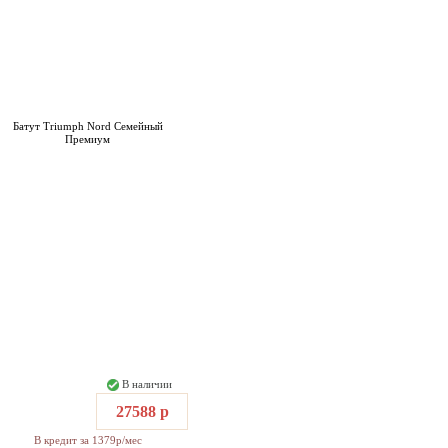
Батут Triumph Nord Семейный
Премиум
В наличии
27588 р
В кредит за 1379р/мес