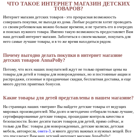
ЧТО ТАКОЕ ИНТЕРНЕТ МАГАЗИН ДЕТСКИХ
ТОВАРОВ?
Интернет магазин детских товаров - это прекрасная возможность
совершать покупки, не выходя из дома. Любые родители хотят проводить
со своим ребенком как можно больше времени, и не тратить его в очередях
и поисках нужного товара. Именно такую возможность предоставляет Вам
наш детский интернет магазин. Заботиться о своем малыше, покупать для
него самые лучшие товары, и в то же время находиться рядом.
Почему выгодно делать покупки в интернет магазине
детских товаров AnnaPolly?
Потому, что всех наших покупателей ждут не только приятные цены на
товары для детей и товары для новорожденных, но и постоянные акции и
распродажи, сезонные и праздничные скидки, бесплатная доставка, и еще
много других приятных бонусов.
Какие товары для детей представлены в нашем магазине?
На страницах наших «витрин» Вы найдете детские товары от ведущих
мировых производителей. Мы долго и методично отбирали только лучшие,
сертифицированные детские товары, прошедшие контроль качества и
безопасности. Более десяти тысяч товаров для детей, прямо сейчас, и
только для Вас: товары для новорожденных, детские коляски, детская
мебель, автокресла,
омега-3
, и много других важных и нужных вещей. Все
это предлагает Вам наш детский интернет магазин AnnaPolly!