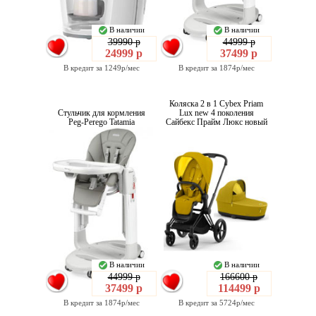
В наличии
В наличии
39990 р
44999 р
24999 р
37499 р
В кредит за 1249р/мес
В кредит за 1874р/мес
Коляска 2 в 1 Cybex Priam
Стульчик для кормления
Lux new 4 поколения
Peg-Perego Tatamia
Сайбекс Прайм Люкс новый
В наличии
В наличии
44999 р
166600 р
37499 р
114499 р
В кредит за 1874р/мес
В кредит за 5724р/мес