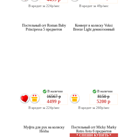
В кредит за 224р/мес
В кредит за 49р/мес
Постельный сет Roman Baby
Конверт в коляску Voksi
Principessa 5 предметов
Breeze Light демисезонный
В наличии
В наличии
16567 р
8150 р
4499 р
5200 р
В кредит за 224р/мес
В кредит за 260р/мес
Муфта для рук на коляску
Постельный сет Micky Marky
Hesba
Retro Avto 6 предметов
* СПЕШИ КУПИТЬ *