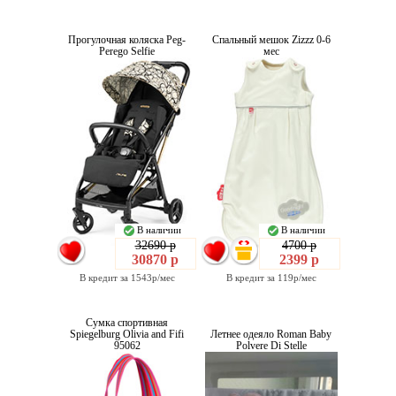
Прогулочная коляска Peg-
Спальный мешок Zizzz 0-6
Perego Selfie
мес
В наличии
В наличии
32690 р
4700 р
30870 р
2399 р
В кредит за 1543р/мес
В кредит за 119р/мес
Сумка спортивная
Spiegelburg Olivia and Fifi
Летнее одеяло Roman Baby
95062
Polvere Di Stelle