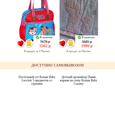
В наличии
В наличии
7679 р
5685 р
5562 р
1999 р
В кредит за 278р/мес
В кредит за 99р/мес
ДОСТУПНО САМОВЫВОЗОМ
Постельный сет Roman Baby
Детский органайзер Панно
Lucciole 5 предметов со
карман на стену Roman Baby
стразами
Country