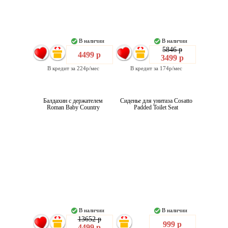
В наличии
В наличии
5846 р
4499 р
3499 р
В кредит за 224р/мес
В кредит за 174р/мес
Балдахин с держателем
Сиденье для унитаза Cosatto
Roman Baby Country
Padded Toilet Seat
В наличии
В наличии
13652 р
999 р
4499 р