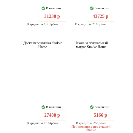
В наличии
В наличии
31238 р
43725 р
В кредит за 1561р/мес
В кредит за 2186р/мес
Доска пеленальная Stokke
Чехол на пеленальный
Home
матрас Stokke Home
В наличии
В наличии
27488 р
5166 р
В кредит за 1374р/мес
В кредит за 258р/мес
При покупке с продукцией
Stokke