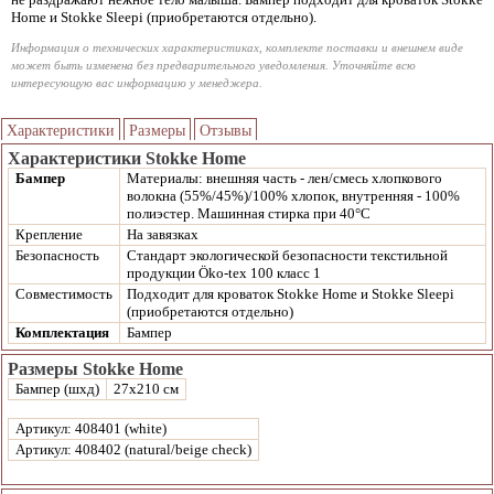
Home и Stokke Sleepi (приобретаются отдельно).
Информация о технических характеристиках, комплекте поставки и внешнем виде
может быть изменена без предварительного уведомления. Уточняйте всю
интересующую вас информацию у менеджера.
Характеристики
Размеры
Отзывы
Характеристики Stokke Home
Бампер
Материалы: внешняя часть - лен/смесь хлопкового
волокна (55%/45%)/100% хлопок, внутренняя - 100%
полиэстер. Машинная стирка при 40°С
Крепление
На завязках
Безопасность
Стандарт экологической безопасности текстильной
продукции Öko-tex 100 класс 1
Совместимость
Подходит для кроваток Stokke Home и Stokke Sleepi
(приобретаются отдельно)
Комплектация
Бампер
Размеры Stokke Home
Бампер (шхд)
27х210 см
Артикул: 408401 (white)
Артикул: 408402 (natural/beige check)