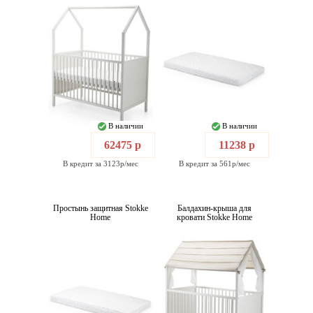
В наличии
В наличии
62475 р
11238 р
В кредит за 3123р/мес
В кредит за 561р/мес
Простынь защитная Stokke
Балдахин-крыша для
Home
кровати Stokke Home