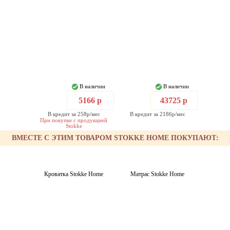
В наличии
В наличии
5166 р
43725 р
В кредит за 258р/мес
В кредит за 2186р/мес
При покупке с продукцией
Stokke
ВМЕСТЕ С ЭТИМ ТОВАРОМ STOKKE HOME ПОКУПАЮТ:
Кроватка Stokke Home
Матрас Stokke Home