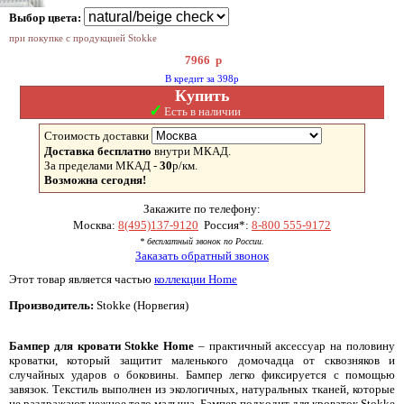
Выбор цвета:
при покупке с продукцией Stokke
7966
р
В кредит за 398р
Купить
✓
Есть в наличии
Стоимость доставки
Доставка бесплатно
внутри МКАД.
За пределами МКАД -
30
р/км.
Возможна сегодня!
Закажите по телефону:
Москва:
8(495)137-9120
Россия*:
8-800 555-9172
* бесплатный звонок по России.
Заказать обратный звонок
Этот товар является частью
коллекции Home
Производитель:
Stokke (Норвегия)
Бампер для кровати Stokke Home
– практичный аксессуар на половину
кроватки, который защитит маленького домочадца от сквозняков и
случайных ударов о боковины. Бампер легко фиксируется с помощью
завязок. Текстиль выполнен из экологичных, натуральных тканей, которые
не раздражают нежное тело малыша. Бампер подходит для кроваток Stokke