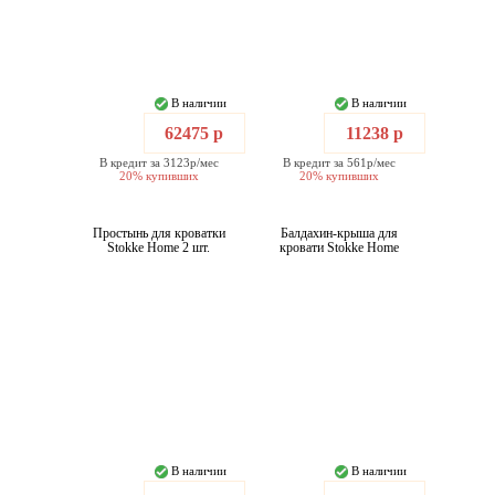
В наличии
В наличии
62475 р
11238 р
В кредит за 3123р/мес
В кредит за 561р/мес
20% купивших
20% купивших
Простынь для кроватки
Балдахин-крыша для
Stokke Home 2 шт.
кровати Stokke Home
В наличии
В наличии