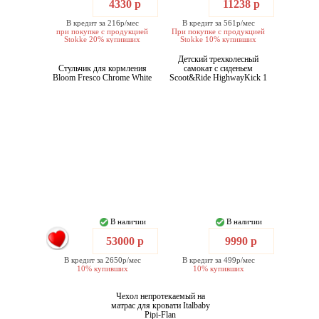
4330 р
11238 р
В кредит за 216р/мес
В кредит за 561р/мес
при покупке с продукцией
При покупке с продукцией
Stokke 20% купивших
Stokke 10% купивших
Детский трехколесный
Стульчик для кормления
самокат с сиденьем
Bloom Fresco Chrome White
Scoot&Ride HighwayKick 1
В наличии
В наличии
53000 р
9990 р
В кредит за 2650р/мес
В кредит за 499р/мес
10% купивших
10% купивших
Чехол непротекаемый на
матрас для кровати Italbaby
Pipi-Flan