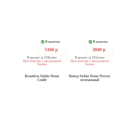
В наличии
В наличии
5166 р
3840 р
В кредит за 258р/мес
В кредит за 192р/мес
При покупке с продукцией
При покупке с продукцией
Stokke
Stokke
Колыбель Stokke Home
Комод Stokke Home Dresser
Cradle
пеленальный