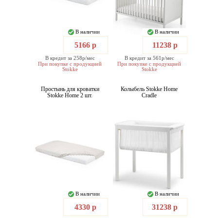
В наличии
В наличии
5166 р
11238 р
В кредит за 258р/мес
В кредит за 561р/мес
При покупке с продукцией
При покупке с продукцией
Stokke
Stokke
Простынь для кроватки
Колыбель Stokke Home
Stokke Home 2 шт.
Cradle
В наличии
В наличии
4330 р
31238 р