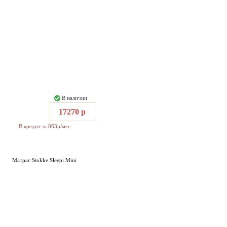
В наличии
17270 р
В кредит за 863р/мес
Матрас Stokke Sleepi Mini