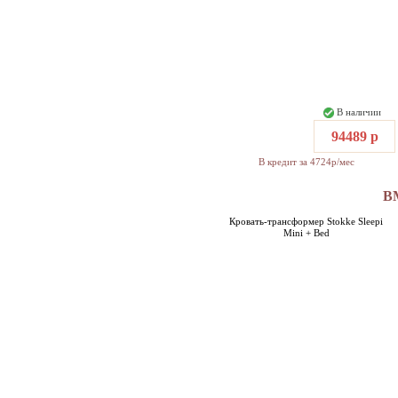
В наличии
94489 р
В кредит за 4724р/мес
В
Кровать-трансформер Stokke Sleepi
Mini + Bed