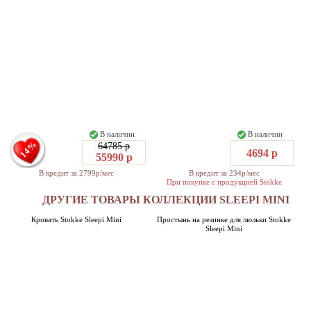
В наличии
В наличии
14%
64785 р
4694 р
55990 р
В кредит за 2799р/мес
В кредит за 234р/мес
При покупке с продукцией Stokke
ДРУГИЕ ТОВАРЫ КОЛЛЕКЦИИ SLEEPI MINI
Кровать Stokke Sleepi Mini
Простынь на резинке для люльки Stokke
Sleepi Mini