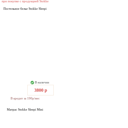
при покупке с продукцией Stokke
Постельное белье Stokke Sleepi
В наличии
3800 р
В кредит за 190р/мес
Матрас Stokke Sleepi Mini