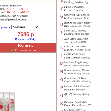
E
Edu-Play, Eezykids, Egg ...
жите по телефону:
Family, FD-Design,
F
ква:
8-495 137-9120
Feretti, Flexa, Fox,
сия*:
8-800 555-9172
Funkids ...
Gandylyan, GB, Gesslein,
G
платный звонок по России.
Geuther, Giovanni, Graco
зать обратный звонок
...
Haenim Toy, Hape, Happy
H
Baby, Happy Box, Hartan
ор цвета:
...
Iiamo, IKID, Incanto,
I
7686
р
Inglesina, Intex, Italbaby
...
Jane, Jetem, Joie, Joolz,
В кредит за 384р
J
Joovy, JuJuBe (США) ...
Купить
Kaiser, Kettler, KHW,
K
✓
Есть в наличии
KidKraft, Kidsmill, Kiwy
...
L'OISEAU BATEAU,
L
Lapsi, Larktale, Leander,
Loon ...
Maclaren, Magformers,
M
Makaby, Makkaroni Kids
...
Nanan, Nanotec, Nattou,
N
Neonato, Noony, Noordi,
Nuk ...
Odenwalder, Ok Baby,
O
Omnio, ORIBEL, OSANN,
Oyster ...
Pabobo, Paidi, Panasonic,
P
Papallona, Paradiso ...
QPLAY, Quadro, Quinny
Q
...
Ramicom, Ramili Baby,
R
Rastar, Razor, Recaro, RT
...
Safe Care, Safety 1st,