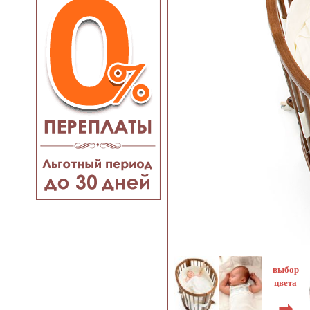
выбор
цвета
➡