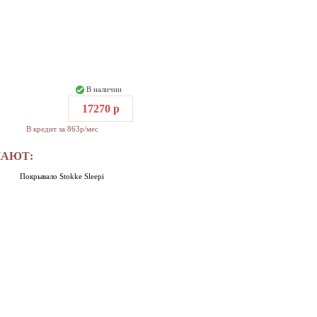
В наличии
17270 р
В кредит за 863р/мес
ПАЮТ:
Покрывало Stokke Sleepi