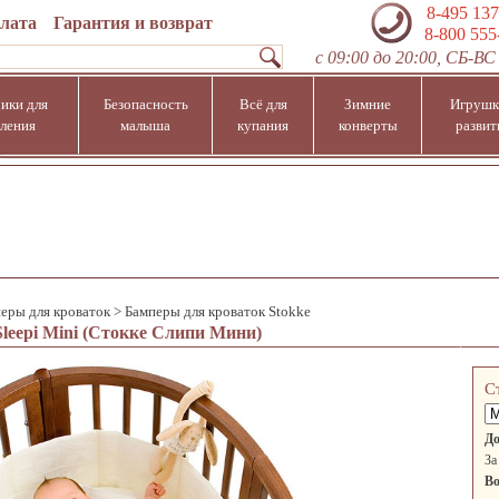
8-495 137
плата
Гарантия и возврат
8-800 555
с 09:00 до 20:00, СБ-ВС 
ики для
Безопасность
Всё для
Зимние
Игрушк
ления
малыша
купания
конверты
развит
еры для кроваток
>
Бамперы для кроваток Stokke
leepi Mini (Стокке Слипи Мини)
С
До
За
Во