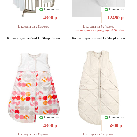
В наличии
В наличии
4300 р
12490 р
В кредит за 215р/мес
В кредит за 624р/мес
при покупке с продукцией Stokke
Конверт для сна Stokke Sleepi 65 см
Конверт для сна Stokke Sleepi 90 см
В наличии
В наличии
4300 р
5800 р
В кредит за 215р/мес
В кредит за 290р/мес