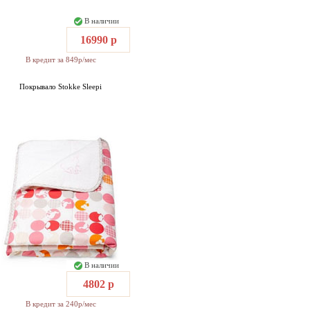
В наличии
16990 р
В кредит за 849р/мес
Покрывало Stokke Sleepi
В наличии
4802 р
В кредит за 240р/мес