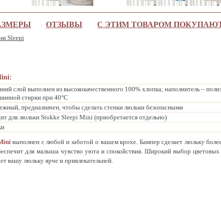
АЗМЕРЫ
ОТЗЫВЫ
С ЭТИМ ТОВАРОМ ПОКУПАЮ
ии Sleepi
ini:
ний слой выполнен из высококачественного 100% хлопка; наполнитель – полиэ
шинной стирки при 40°C
нежный, предназначен, чтобы сделать стенки люльки безопасными
т для люльки Stokke Sleepi Mini (приобретается отдельно)
ки
Mini
выполнен с любой и заботой о вашем крохе. Бампер сделает люльку более
беспечит для малыша чувство уюта и спокойствия. Широкий выбор цветовых
ет вашу люльку ярче и привлекательней.