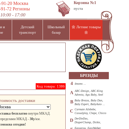
Корзина
№1
-91-20
Москва
-91-72
Регионы
пуста
10:00 - 17:00
и и
Детский
Школьный
🌼 Летние товары
ие
транспорт
базар
🌼
БРЕНДЫ
4
4moms ...
Код товара:
1386
ABC-Design, ABC-King
A
Advesta, Agu Baby, Anel
...
тоимость доставки
Baby Brezza, Baby Dan,
B
Baby Expert, BabyAuto ...
Carmate Ailebebe,
C
ставка бесплатно
внутри МКАД.
Casualplay, Chepe, Chicco
...
 пределами МКАД -
30
р/км.
DerDieDas,
D
DiaperChamp, Dickie,
зможна сегодня!
Diono, DOHANY ...
Easygrow, EasyWalker,