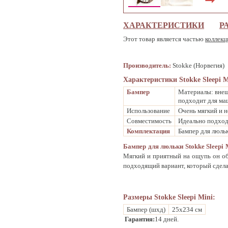
ХАРАКТЕРИСТИКИ
Р
Этот товар является частью
коллекц
Производитель:
Stokke (Норвегия)
Характеристики Stokke Sleepi M
Бампер
Материалы: внеш
подходит для ма
Использование
Очень мягкий и 
Совместимость
Идеально подходи
Комплектация
Бампер для люль
Бампер для люльки Stokke Sleepi 
Мягкий и приятный на ощупь он о
подходящий вариант, который сдела
Размеры Stokke Sleepi Mini:
Бампер (шхд)
25х234 см
Гарантия:
14 дней.