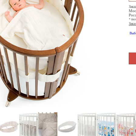
Зака
Мос
Рос
* бес
Зака
Выб