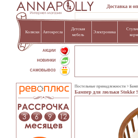
Доставка и о
Детская
Стульч
Коляски
Автокресла
Электроника
мебель
корм
%
АКЦИИ
НОВИНКИ
САМОВЫВОЗ
Постельные принадлежности
>
Бамп
Бампер для люльки Stokke S