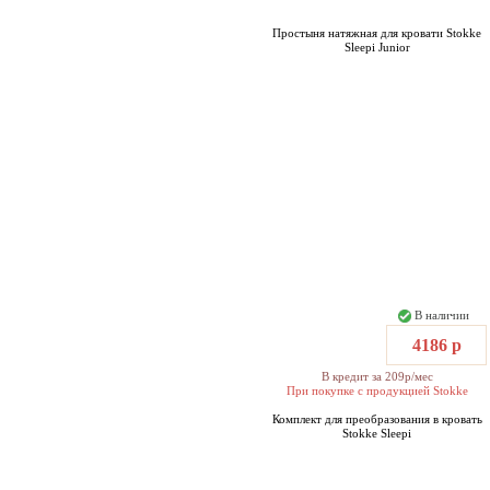
Простыня натяжная для кровати Stokke
Sleepi Junior
В наличии
4186 р
В кредит за 209р/мес
При покупке с продукцией Stokke
Комплект для преобразования в кровать
Stokke Sleepi