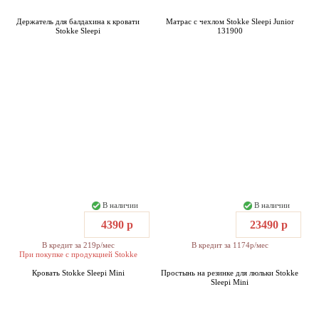
Держатель для балдахина к кровати
Матрас с чехлом Stokke Sleepi Junior
Stokke Sleepi
131900
В наличии
В наличии
4390 р
23490 р
В кредит за 219р/мес
В кредит за 1174р/мес
При покупке с продукцией Stokke
Кровать Stokke Sleepi Mini
Простынь на резинке для люльки Stokke
Sleepi Mini