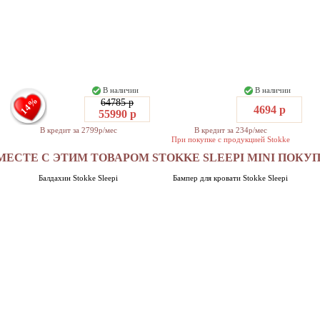
В наличии
В наличии
14%
64785 р
4694 р
55990 р
В кредит за 2799р/мес
В кредит за 234р/мес
При покупке с продукцией Stokke
МЕСТЕ С ЭТИМ ТОВАРОМ STOKKE SLEEPI MINI ПОКУ
Балдахин Stokke Sleepi
Бампер для кровати Stokke Sleepi