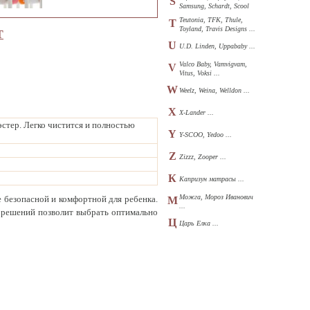
S
Samsung, Schardt, Scool
...
Teutonia, TFK, Thule,
T
Toyland, Travis Designs ...
Т
U
U.D. Linden, Uppababy ...
Valco Baby, Vamvigvam,
V
Vitus, Voksi ...
W
Weelz, Weina, Welldon ...
X
X-Lander ...
стер. Легко чистится и полностью
Y
Y-SCOO, Yedoo ...
Z
Zizzz, Zooper ...
К
Капризун матрасы ...
Можга, Мороз Иванович
 безопасной и комфортной для ребенка.
М
...
 решений позволит выбрать оптимально
Ц
Царь Елка ...