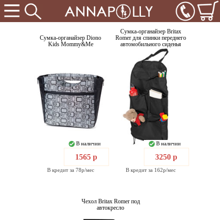
Сумка-органайзер Britax
Сумка-органайзер Diono
Romer для спинки переднего
Kids Mommy&Me
автомобильного сиденья
В наличии
В наличии
1565 р
3250 р
В кредит за 78р/мес
В кредит за 162р/мес
Чехол Britax Romer под
автокресло