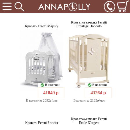
Кроватка-качалка Feretti
Кровать Feretti Majesty
Privilege Dondolo
В наличии
В наличии
41849 р
43264 р
В кредит за 2092р/мес
В кредит за 2163р/мес
Кроватка-качалка Feretti
Кровать Feretti Princier
Etoile D'argent