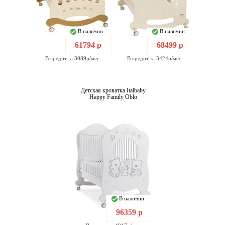
В наличии
В наличии
61794 р
68499 р
В кредит за 3089р/мес
В кредит за 3424р/мес
Детская кроватка Italbaby
Happy Family Oblo
В наличии
96359 р