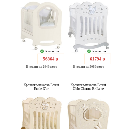
В наличии
В наличии
56864 р
61794 р
В кредит за 2843р/мес
В кредит за 3089р/мес
Кроватка-качалка Feretti
Кроватка-качалка Feretti
Etoile D'or
Oblo Charme Brillante