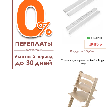
В наличии
10486 р
В кредит за 524р/мес
Стульчик для кормления Stokke Tripp
Trapp