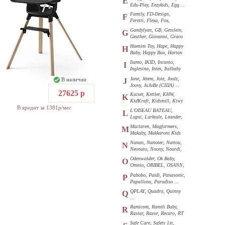
E
Edu-Play, Eezykids, Egg ...
Family, FD-Design,
F
Feretti, Flexa, Fox,
Funkids ...
Gandylyan, GB, Gesslein,
G
Geuther, Giovanni, Graco
...
Haenim Toy, Hape, Happy
H
Baby, Happy Box, Hartan
...
Iiamo, IKID, Incanto,
I
Inglesina, Intex, Italbaby
...
Jane, Jetem, Joie, Joolz,
В наличии
J
Joovy, JuJuBe (США) ...
27625 р
Kaiser, Kettler, KHW,
K
KidKraft, Kidsmill, Kiwy
В кредит за 1381р/мес
...
L'OISEAU BATEAU,
L
Lapsi, Larktale, Leander,
Loon ...
Maclaren, Magformers,
M
Makaby, Makkaroni Kids
...
Nanan, Nanotec, Nattou,
N
Neonato, Noony, Noordi,
Nuk ...
Odenwalder, Ok Baby,
O
Omnio, ORIBEL, OSANN,
Oyster ...
Pabobo, Paidi, Panasonic,
P
Papallona, Paradiso ...
QPLAY, Quadro, Quinny
Q
...
Ramicom, Ramili Baby,
R
Rastar, Razor, Recaro, RT
...
Safe Care, Safety 1st,