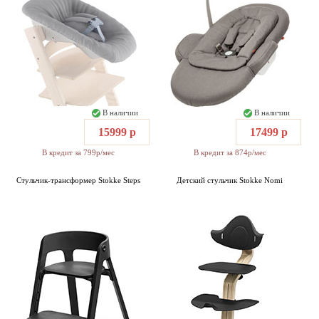
В наличии
В наличии
15999 р
17499 р
В кредит за 799р/мес
В кредит за 874р/мес
Стульчик-трансформер Stokke Steps
Детский стульчик Stokke Nomi