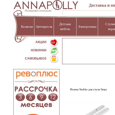
Доставка и о
Детская
Стульч
Коляски
Автокресла
Электроника
мебель
корм
%
АКЦИИ
НОВИНКИ
САМОВЫВОЗ
Ножки Stokke для стула Steps