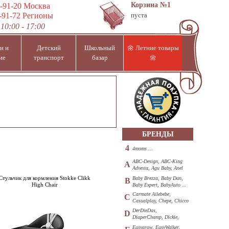
Корзина
№1
-91-20
Москва
-91-72
Регионы
пуста
10:00 - 17:00
и и
Детский
Школьный
🌼 Летние товары
ие
транспорт
базар
🌼
БРЕНДЫ
4
4moms ...
ABC-Design, ABC-King
A
Advesta, Agu Baby, Anel
...
Стульчик для кормления Stokke Clikk
Baby Brezza, Baby Dan,
B
High Chair
Baby Expert, BabyAuto ...
Carmate Ailebebe,
C
Casualplay, Chepe, Chicco
...
DerDieDas,
D
DiaperChamp, Dickie,
Diono, DOHANY ...
Easygrow, EasyWalker,