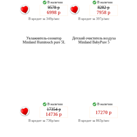
В наличии
В наличии
9578 р
8282 р
6998 р
7958 р
В кредит за 349р/мес
В кредит за 397р/мес
Увлажнитель-озонатор
Детский очиститель воздуха
Miniland Humitouch pure 5L
Miniland BabyPure 5
В наличии
В наличии
17354 р
17270 р
14736 р
В кредит за 736р/мес
В кредит за 863р/мес