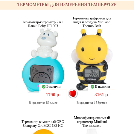
ТЕРМОМЕТРЫ ДЛЯ ИЗМЕРЕНИЯ ТЕМПЕРАТУР
Термометр цифровой для
Термометр-гигрометр 2 в 1
воды и воздуха Miniland
Ramili Baby ET1003
Thermo Bath
В наличии
В наличии
1790 р
3161 р
В кредит за 89р/мес
В кредит за 158р/мес
Многофункциональный
Термометр комнатный GRO
термометр Miniland
Company GroEGG 133 HC
Thermosense