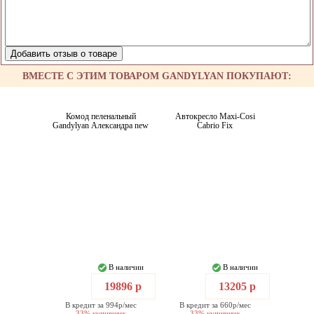
ВМЕСТЕ С ЭТИМ ТОВАРОМ GANDYLYAN ПОКУПАЮТ:
Комод пеленальный
Автокресло Maxi-Cosi
Gandylyan Александра new
Cabrio Fix
В наличии
В наличии
19896 р
13205 р
В кредит за 994р/мес
В кредит за 660р/мес
33% купивших
33% купивших