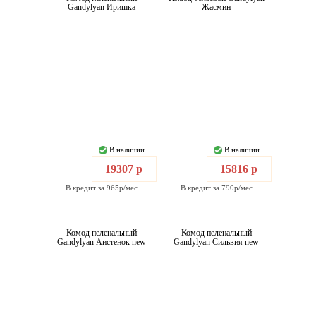
Gandylyan Иришка
Жасмин
В наличии
В наличии
19307 р
15816 р
В кредит за 965р/мес
В кредит за 790р/мес
Комод пеленальный
Комод пеленальный
Gandylyan Аистенок new
Gandylyan Сильвия new