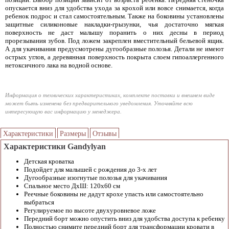
опускается вниз для удобства ухода за крохой или вовсе снимается, когда
ребенок подрос и стал самостоятельным. Также на боковины установлены
защитные силиконовые накладки-грызунки, чья достаточно мягкая
поверхность не даст малышу поранить о них десны в период
прорезывания зубов. Под ложем закреплен вместительный бельевой ящик.
А для укачивания предусмотрены дугообразные полозья. Детали не имеют
острых углов, а деревянная поверхность покрыта слоем гипоаллергенного
нетоксичного лака на водной основе.
Информация о технических характеристиках, комплекте поставки и внешнем виде
может быть изменена без предварительного уведомления. Уточняйте всю
интересующую вас информацию у менеджера.
Характеристики
Размеры
Отзывы
Характеристики Gandylyan
Детская кроватка
Подойдет для малышей с рождения до 3-х лет
Дугообразные изогнутые полозья для укачивания
Спальное место ДхШ: 120х60 см
Реечные боковины не дадут крохе упасть или самостоятельно
выбраться
Регулируемое по высоте двухуровневое ложе
Передний борт можно опустить вниз для удобства доступа к ребенку
Полностью снимите передний борт для трансформации кровати в