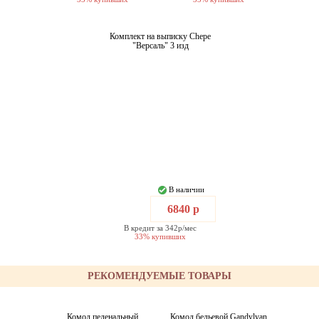
Комплект на выписку Chepe
"Версаль" 3 изд
В наличии
6840 р
В кредит за 342р/мес
33% купивших
РЕКОМЕНДУЕМЫЕ ТОВАРЫ
Комод пеленальный
Комод бельевой Gandylyan