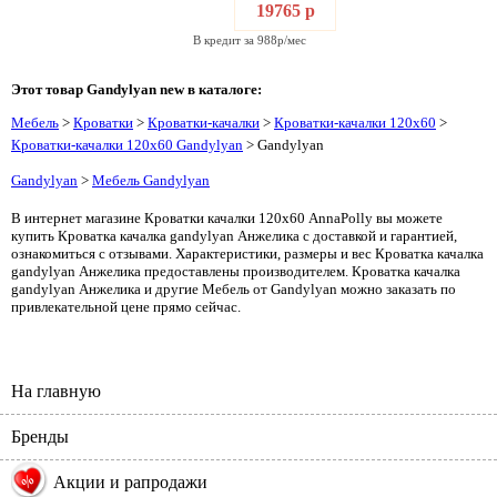
19765 р
В кредит за 988р/мес
Этот товар Gandylyan new в каталоге:
Мебель
>
Кроватки
>
Кроватки-качалки
>
Кроватки-качалки 120х60
>
Кроватки-качалки 120х60 Gandylyan
> Gandylyan
Gandylyan
>
Мебель Gandylyan
В интернет магазине Кроватки качалки 120х60 AnnaPolly вы можете
купить Кроватка качалка gandylyan Анжелика с доставкой и гарантией,
ознакомиться с отзывами. Характеристики, размеры и вес Кроватка качалка
gandylyan Анжелика предоставлены производителем. Кроватка качалка
gandylyan Анжелика и другие Мебель от Gandylyan можно заказать по
привлекательной цене прямо сейчас.
На главную
Бренды
%
Акции и рапродажи