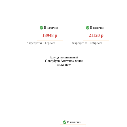
В наличии
В наличии
18948 р
21120 р
В кредит за 947р/мес
В кредит за 1056р/мес
Комод пеленальный
Gandylyan Аистенок мини
люкс new
В наличии