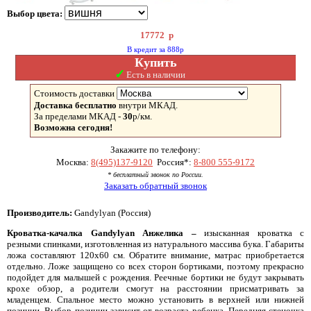
Выбор цвета:
17772
р
В кредит за 888р
Купить
✓
Есть в наличии
Стоимость доставки
Доставка бесплатно
внутри МКАД.
За пределами МКАД -
30
р/км.
Возможна сегодня!
Закажите по телефону:
Москва:
8(495)137-9120
Россия*:
8-800 555-9172
* бесплатный звонок по России.
Заказать обратный звонок
Производитель:
Gandylyan (Россия)
Кроватка-качалка Gandylyan Анжелика –
изысканная кроватка с
резными спинками, изготовленная из натурального массива бука. Габариты
ложа составляют 120х60 см. Обратите внимание, матрас приобретается
отдельно. Ложе защищено со всех сторон бортиками, поэтому прекрасно
подойдет для малышей с рождения. Реечные бортики не будут закрывать
крохе обзор, а родители смогут на расстоянии присматривать за
младенцем. Спальное место можно установить в верхней или нижней
позиции. Выбор позиции зависит от возраста ребенка. Передняя стеночка