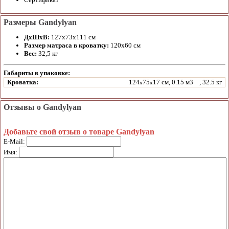
Размеры Gandylyan
ДхШхВ:
127х73х111 см
Размер матраса в кроватку:
120х60 см
Вес:
32,5 кг
Габариты в упаковке:
Кроватка:
124
75
17 см, 0.15 м3
, 32.5 кг
x
x
Отзывы о Gandylyan
Добавьте свой отзыв о товаре Gandylyan
E-Mail:
Имя: