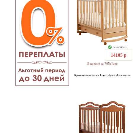
В наличии
14105 р
В кредит за 705р/мес
Кроватка-качалка Gandylyan Анжелика