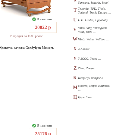
S
Samsung, Schardt, Scool
...
Teutonia, TFK, Thule,
T
Toyland, Travis Designs ...
В наличии
U
U.D. Linden, Uppababy ...
20022 р
Valco Baby, Vamvigvam,
V
Vitus, Voksi ...
В кредит за 1001р/мес
W
Weelz, Weina, Welldon ...
Кроватка-качалка Gandylyan Мишель
X
X-Lander ...
Y
Y-SCOO, Yedoo ...
Z
Zizzz, Zooper ...
К
Капризун матрасы ...
Можга, Мороз Иванович
М
...
Ц
Царь Елка ...
В наличии
25176 р