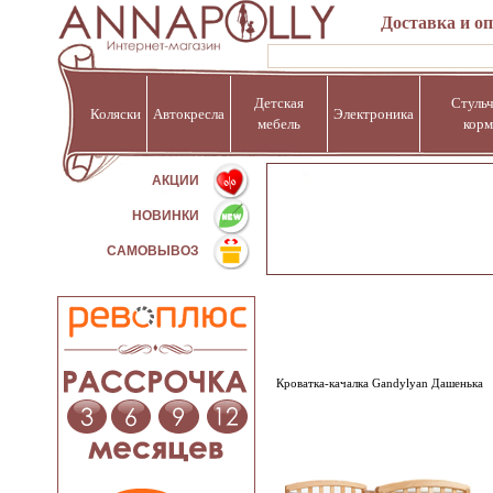
Доставка и о
Детская
Стульч
Коляски
Автокресла
Электроника
мебель
корм
%
АКЦИИ
НОВИНКИ
САМОВЫВОЗ
Кроватка-качалка Gandylyan Дашенька