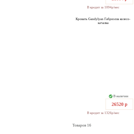
В кредит за 1094р/мес
Кровать Gandylyan Габриэлла колесо-
качалка
В наличии
26520 р
В кредит за 1326р/мес
Товаров 16