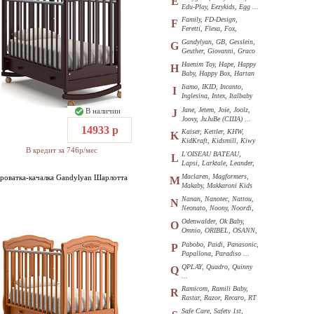
E
Edu-Play, Eezykids, Egg ...
Family, FD-Design,
F
Feretti, Flexa, Fox,
Funkids ...
Gandylyan, GB, Gesslein,
G
Geuther, Giovanni, Graco
...
Haenim Toy, Hape, Happy
H
Baby, Happy Box, Hartan
...
Iiamo, IKID, Incanto,
I
Inglesina, Intex, Italbaby
...
Jane, Jetem, Joie, Joolz,
В наличии
J
Joovy, JuJuBe (США) ...
14933 р
Kaiser, Kettler, KHW,
K
KidKraft, Kidsmill, Kiwy
В кредит за 746р/мес
...
L'OISEAU BATEAU,
L
Lapsi, Larktale, Leander,
Loon ...
Maclaren, Magformers,
роватка-качалка Gandylyan Шарлотта
M
Makaby, Makkaroni Kids
...
Nanan, Nanotec, Nattou,
N
Neonato, Noony, Noordi,
Nuk ...
Odenwalder, Ok Baby,
O
Omnio, ORIBEL, OSANN,
Oyster ...
Pabobo, Paidi, Panasonic,
P
Papallona, Paradiso ...
QPLAY, Quadro, Quinny
Q
...
Ramicom, Ramili Baby,
R
Rastar, Razor, Recaro, RT
...
Safe Care, Safety 1st,