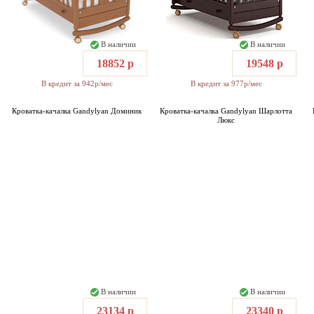
В наличии
В наличии
18852 р
19548 р
В кредит за 942р/мес
В кредит за 977р/мес
Кроватка-качалка Gandylyan Доминик
Кроватка-качалка Gandylyan Шарлотта
Люкс
В наличии
В наличии
23134 р
23340 р