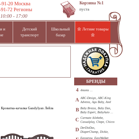
Корзина
№1
-91-20
Москва
-91-72
Регионы
пуста
10:00 - 17:00
и и
Детский
Школьный
🌼 Летние товары
ие
транспорт
базар
🌼
БРЕНДЫ
4
4moms ...
ABC-Design, ABC-King
A
Advesta, Agu Baby, Anel
...
Кроватка-качалка Gandylyan Лейла
Baby Brezza, Baby Dan,
B
Baby Expert, BabyAuto ...
Carmate Ailebebe,
C
Casualplay, Chepe, Chicco
...
DerDieDas,
D
DiaperChamp, Dickie,
Diono, DOHANY ...
Easygrow, EasyWalker,