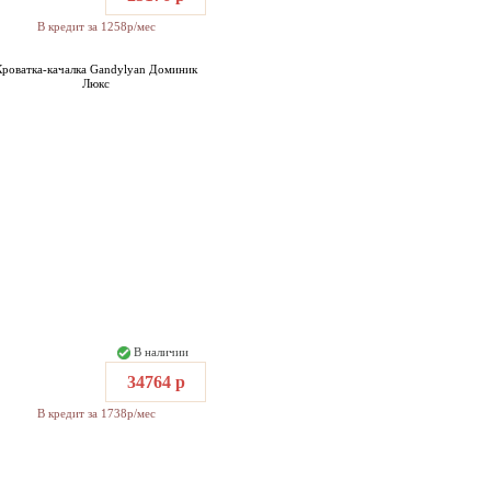
В кредит за 1258р/мес
Кроватка-качалка Gandylyan Доминик
Люкс
В наличии
34764 р
В кредит за 1738р/мес