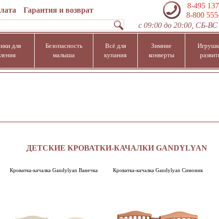
8-495 137
плата
Гарантия и возврат
8-800 555
с 09:00 до 20:00, СБ-ВС 
ики для
Безопасность
Всё для
Зимние
Игрушк
ления
малыша
купания
конверты
развит
ДЕТСКИЕ КРОВАТКИ-КАЧАЛКИ GANDYLYAN
Кроватка-качалка Gandylyan Ванечка
Кроватка-качалка Gandylyan Симоник