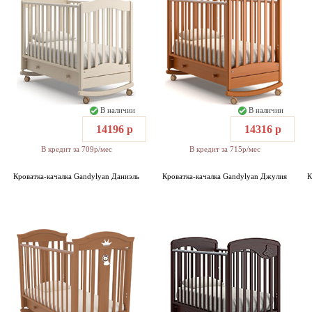
В наличии
В наличии
14196 р
14316 р
В кредит за 709р/мес
В кредит за 715р/мес
Кроватка-качалка Gandylyan Даниэль
Кроватка-качалка Gandylyan Джулия
К