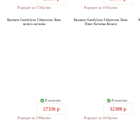
В кредит за 1156р/мес
В кредит за 1167р/мес
Кровать Gandylyan Габриэлла Люкс
Кровать Gandylyan Габриэлла Люкс
колесо-качалка
Плюс Качалка-Колесо
В наличии
В наличии
27336 р
32388 р
В кредит за 1366р/мес
В кредит за 1619р/мес