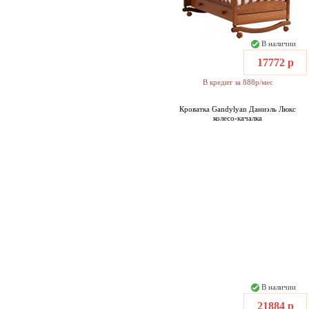
В наличии
17772 р
В кредит за 888р/мес
Кроватка Gandylyan Даниэль Люкс
колесо-качалка
В наличии
21884 р