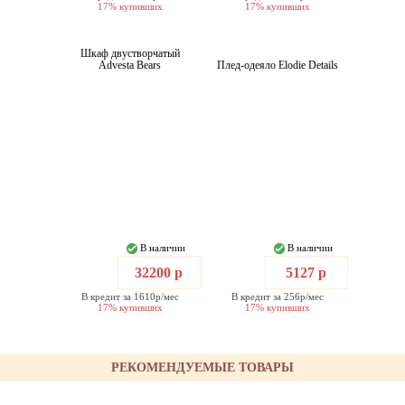
17% купивших
17% купивших
Шкаф двустворчатый
Advesta Bears
Плед-одеяло Elodie Details
В наличии
В наличии
32200 р
5127 р
В кредит за 1610р/мес
В кредит за 256р/мес
17% купивших
17% купивших
РЕКОМЕНДУЕМЫЕ ТОВАРЫ