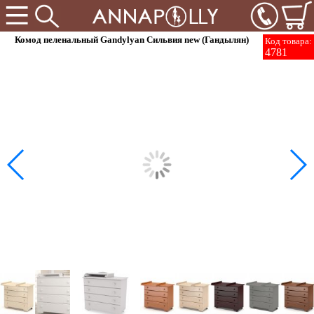
Комод пеленальный Gandylyan Сильвия new (Гандылян)
Код товара:
4781