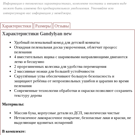
Информация о технических характеристиках, комплекте поставки и внешнем виде
может быть изменена без предварительного уведомления. Уточняйте всю
интересующую вас информацию у менеджера.
Характеристики
Размеры
Отзывы
Характеристики Gandylyan new
Удобный пеленальный комод для детской комнаты
Откидная пеленальная доска укороченная, облегчит процесс
пеленания
4 вместительных ящика с шариковыми направляющими двигаются
легко и бесшумно
2 прорезиненных колесика для удобства перемещения
2 массивные ножки для большей устойчивости
Скруглённые углы обеспечивают большую безопасность и
защищают ребёнка от непроизвольных ушибов и царапин во время
пеленания
Современные технологии обработки и окраски позволяют сохранить
текстуру дерева
Материалы:
Массив бука, корпусные детали из ДСП, экологически чистые
Нетоксичное лакокрасочное покрытие, безопасные лаки и краски, не
выделяющие ядовитых испарений
В комплекте: