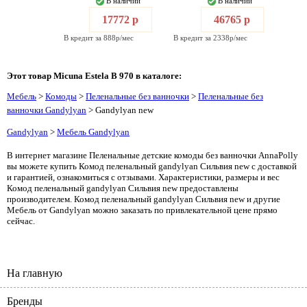
В наличии
В наличии
17772 р
46765 р
В кредит за 888р/мес
В кредит за 2338р/мес
Этот товар Micuna Estela B 970 в каталоге:
Мебель
>
Комоды
>
Пеленальные без ванночки
>
Пеленальные без
ванночки Gandylyan
> Gandylyan new
Gandylyan
>
Мебель Gandylyan
В интернет магазине Пеленальные детские комоды без ванночки AnnaPolly
вы можете купить Комод пеленальный gandylyan Сильвия new с доставкой
и гарантией, ознакомиться с отзывами. Характеристики, размеры и вес
Комод пеленальный gandylyan Сильвия new предоставлены
производителем. Комод пеленальный gandylyan Сильвия new и другие
Мебель от Gandylyan можно заказать по привлекательной цене прямо
сейчас.
На главную
Бренды