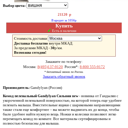
Выбор цвета:
21120
р
В кредит за 1056р
Купить
✓
Есть в наличии
Стоимость доставки
Доставка бесплатно
внутри МКАД.
За пределами МКАД -
30
р/км.
Возможна сегодня!
Закажите по телефону:
Москва:
8(495)137-9120
Россия*:
8-800 555-9172
* бесплатный звонок по России.
Заказать обратный звонок
Производитель:
Gandylyan (Россия)
Комод пеленальный Gandylyan Сильвия new
- новинка от Гандылян с
укороченной пеленальной поверхностью, на которой теперь еще удобнее
пеленать малыша. Вместительные ящики с шариковыми направляющими
также стали еще комфортнее – вы можете выдвигать их до конца, чтобы
было удобнее найти нужную вещь. Ножки и колесики позволяют легко
перемещать комод по комнате. Все материалы сертифицированы и
полностью безопасны для малыша.