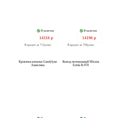
В наличии
В наличии
14316 р
14196 р
В кредит за 715р/мес
В кредит за 709р/мес
Кроватка-качалка Gandylyan
Комод пеленальный Micuna
Анжелика
Estela B-970