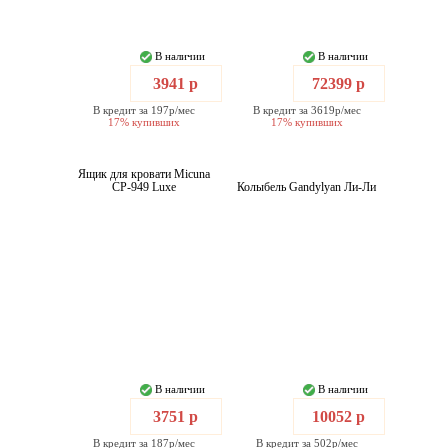
В наличии
В наличии
3941 р
72399 р
В кредит за 197р/мес
В кредит за 3619р/мес
17% купивших
17% купивших
Ящик для кровати Micuna
CP-949 Luxe
Колыбель Gandylyan Ли-Ли
В наличии
В наличии
3751 р
10052 р
В кредит за 187р/мес
В кредит за 502р/мес