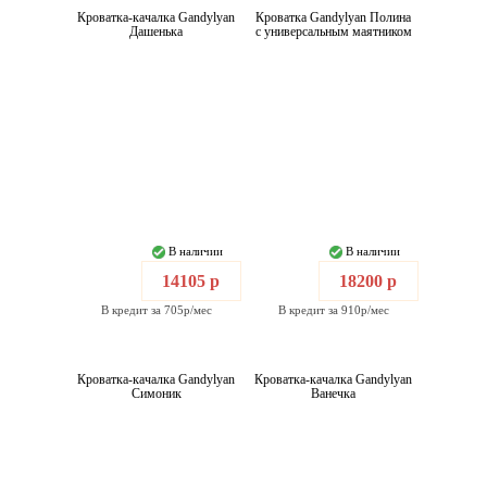
Кроватка-качалка Gandylyan
Кроватка Gandylyan Полина
Дашенька
с универсальным маятником
В наличии
В наличии
14105 р
18200 р
В кредит за 705р/мес
В кредит за 910р/мес
Кроватка-качалка Gandylyan
Кроватка-качалка Gandylyan
Симоник
Ванечка