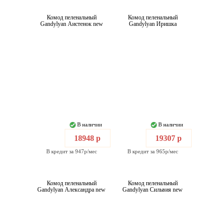
Комод пеленальный
Комод пеленальный
Gandylyan Аистенок new
Gandylyan Иришка
В наличии
В наличии
18948 р
19307 р
В кредит за 947р/мес
В кредит за 965р/мес
Комод пеленальный
Комод пеленальный
Gandylyan Александра new
Gandylyan Сильвия new