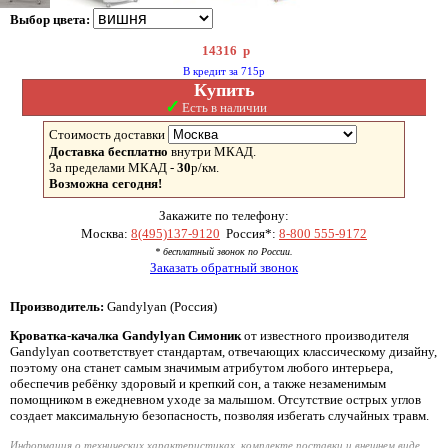
Выбор цвета:
14316
р
В кредит за 715р
Купить
✓
Есть в наличии
Стоимость доставки
Доставка бесплатно
внутри МКАД.
За пределами МКАД -
30
р/км.
Возможна сегодня!
Закажите по телефону:
Москва:
8(495)137-9120
Россия*:
8-800 555-9172
* бесплатный звонок по России.
Заказать обратный звонок
Производитель:
Gandylyan (Россия)
Кроватка-качалка Gandylyan Симоник
от известного производителя
Gandylyan соответствует стандартам, отвечающих классическому дизайну,
поэтому она станет самым значимым атрибутом любого интерьера,
обеспечив ребёнку здоровый и крепкий сон, а также незаменимым
помощником в ежедневном уходе за малышом. Отсутствие острых углов
создает максимальную безопасность, позволяя избегать случайных травм.
Информация о технических характеристиках, комплекте поставки и внешнем виде