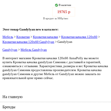
В наличии
19765 р
В кредит за 988р/мес
Этот товар Gandylyan new в каталоге:
Мебель
>
Кроватки
>
Кроватки-качалки
>
Кроватки-качалки 120х60
>
Кроватки-качалки 120х60 Gandylyan
> Gandylyan
Gandylyan
>
Мебель Gandylyan
В интернет магазине Кроватки качалки 120х60 AnnaPolly вы можете
купить Кроватка качалка gandylyan Симоник с доставкой и гарантией,
ознакомиться с отзывами. Характеристики, размеры и вес Кроватка качалка
gandylyan Симоник предоставлены производителем. Кроватка качалка
gandylyan Симоник и другие Мебель от Gandylyan можно заказать по
привлекательной цене прямо сейчас.
На главную
Бренды