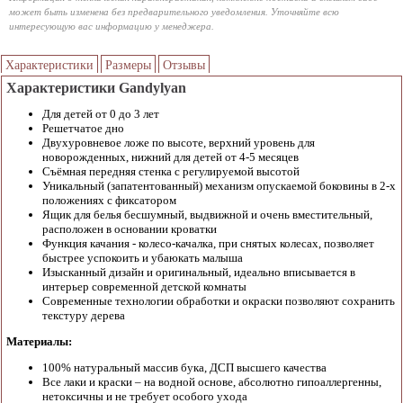
может быть изменена без предварительного уведомления. Уточняйте всю
интересующую вас информацию у менеджера.
Характеристики
Размеры
Отзывы
Характеристики Gandylyan
Для детей от 0 до 3 лет
Решетчатое дно
Двухуровневое ложе по высоте, верхний уровень для
новорожденных, нижний для детей от 4-5 месяцев
Съёмная передняя стенка с регулируемой высотой
Уникальный (запатентованный) механизм опускаемой боковины в 2-х
положениях с фиксатором
Ящик для белья бесшумный, выдвижной и очень вместительный,
расположен в основании кроватки
Функция качания - колесо-качалка, при снятых колесах, позволяет
быстрее успокоить и убаюкать малыша
Изысканный дизайн и оригинальный, идеально вписывается в
интерьер современной детской комнаты
Современные технологии обработки и окраски позволяют сохранить
текстуру дерева
Материалы:
100% натуральный массив бука, ДСП высшего качества
Все лаки и краски – на водной основе, абсолютно гипоаллергенны,
нетоксичны и не требует особого ухода