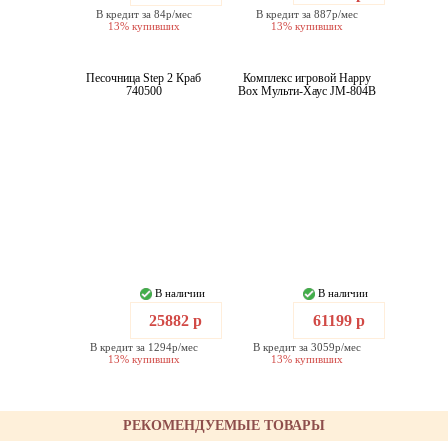
В кредит за 84р/мес
В кредит за 887р/мес
13% купивших
13% купивших
Песочница Step 2 Краб
Комплекс игровой Happy
740500
Box Мульти-Хаус JM-804B
В наличии
В наличии
25882 р
61199 р
В кредит за 1294р/мес
В кредит за 3059р/мес
13% купивших
13% купивших
РЕКОМЕНДУЕМЫЕ ТОВАРЫ