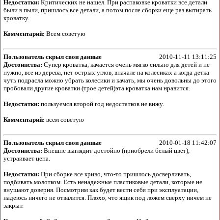
Недостатки:
Критических не нашел. При распаковке кроватки все детали
были в пыли, пришлось все детали, а потом после сборки еще раз вытирать
кроватку.
Комментарий:
Всем советую
Пользователь скрыл свои данные
2010-11-11 13:11:25
Достоинства:
Супер кроватка, качается очень мягко сильно для детей и не
нужно, все из дерева, нет острых углов, вначале на колесиках а когда детка
чуть подрасла можно убрать колесики и качать, мы очень довольны до этого
пробовали другие кроватки (трое детей)эта кроватка нам нравится.
Недостатки:
пользуемся второй год недостатков не вижу.
Комментарий:
всем советую
Пользователь скрыл свои данные
2010-01-18 11:42:07
Достоинства:
Внешне выглядит достойно (приобрели белый цвет),
устраивает цена.
Недостатки:
При сборке все криво, что-то пришлось досверливать,
подбивать молотком. Есть ненадежные пластиковые детали, которые не
внушают доверия. Посмотрим как будет вести себя при эксплуатации,
надеюсь ничего не отвалится. Плохо, что ящик под ложем сверху ничем не
закрыт.