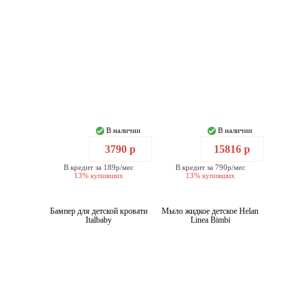
В наличии
В наличии
3790 р
15816 р
В кредит за 189р/мес
В кредит за 790р/мес
13% купивших
13% купивших
Бампер для детской кровати
Мыло жидкое детское Helan
Italbaby
Linea Bimbi