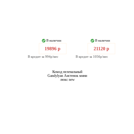
В наличии
В наличии
19896 р
21120 р
В кредит за 994р/мес
В кредит за 1056р/мес
Комод пеленальный
Gandylyan Аистенок мини
люкс new