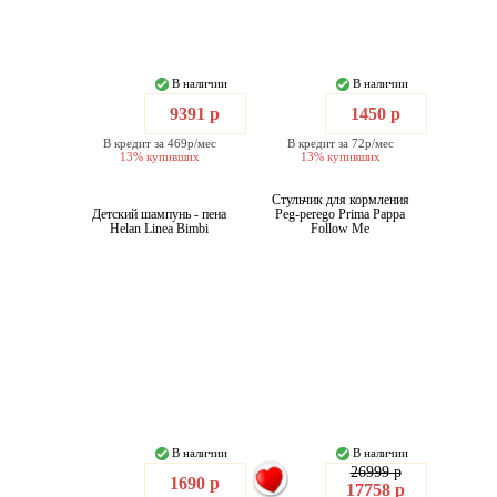
В наличии
В наличии
9391 р
1450 р
В кредит за 469р/мес
В кредит за 72р/мес
13% купивших
13% купивших
Стульчик для кормления
Детский шампунь - пена
Peg-perego Prima Pappa
Helan Linea Bimbi
Follow Me
В наличии
В наличии
26999 р
1690 р
17758 р