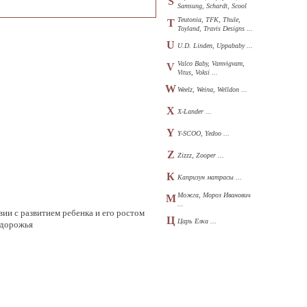
S
Samsung, Schardt, Scool
...
Teutonia, TFK, Thule,
T
Toyland, Travis Designs ...
U
U.D. Linden, Uppababy ...
Valco Baby, Vamvigvam,
V
Vitus, Voksi ...
W
Weelz, Weina, Welldon ...
X
X-Lander ...
Y
Y-SCOO, Yedoo ...
Z
Zizzz, Zooper ...
К
Капризун матрасы ...
Можга, Мороз Иванович
М
...
ии с развитием ребенка и его ростом
Ц
Царь Елка ...
здорожья