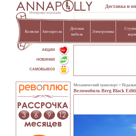
Доставка и о
Детская
Стульч
Коляски
Автокресла
Электроника
мебель
корм
%
АКЦИИ
НОВИНКИ
САМОВЫВОЗ
Механический транспорт
>
Педаль
Веломобиль Berg Black Edi