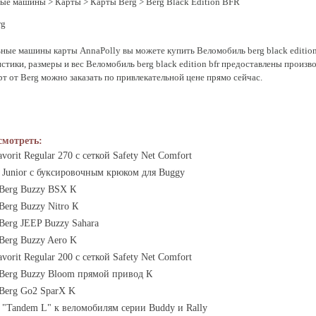
ные машины
>
Карты
>
Карты Berg
> Berg Black Edition BFR
rg
ные машины карты AnnaPolly вы можете купить Веломобиль berg black edition b
стики, размеры и вес Веломобиль berg black edition bfr предоставлены произво
т от Berg можно заказать по привлекательной цене прямо сейчас.
смотреть:
vorit Regular 270 с сеткой Safety Net Comfort
 Junior с буксировочным крюком для Buggy
Berg Buzzy BSX К
erg Buzzy Nitro К
Berg JEEP Buzzy Sahara
Berg Buzzy Aero K
vorit Regular 200 с сеткой Safety Net Comfort
Berg Buzzy Bloom прямой привод К
Berg Go2 SparX K
 "Tandem L" к веломобилям серии Buddy и Rally