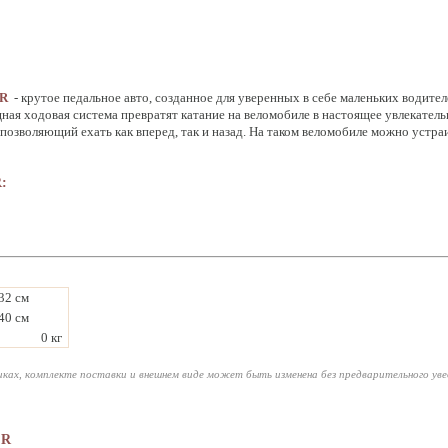
FR
- крутое педальное авто, созданное для уверенных в себе маленьких водите
ная ходовая система превратят катание на веломобиле в настоящее увлекател
позволяющий ехать как вперед, так и назад. На таком веломобиле можно устра
R:
32 см
40 см
0 кг
ках, комплекте поставки и внешнем виде может быть изменена без предварительного ув
FR