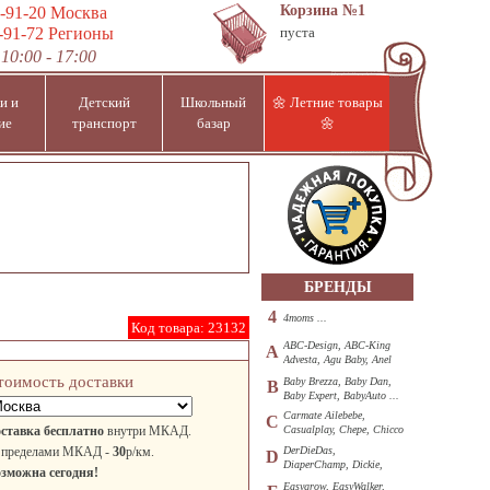
Корзина
№1
-91-20
Москва
-91-72
Регионы
пуста
10:00 - 17:00
и и
Детский
Школьный
🌼 Летние товары
ие
транспорт
базар
🌼
БРЕНДЫ
4
4moms ...
Код товара:
23132
ABC-Design, ABC-King
A
Advesta, Agu Baby, Anel
...
тоимость доставки
Baby Brezza, Baby Dan,
B
Baby Expert, BabyAuto ...
Carmate Ailebebe,
C
ставка бесплатно
внутри МКАД.
Casualplay, Chepe, Chicco
...
 пределами МКАД -
30
р/км.
DerDieDas,
D
DiaperChamp, Dickie,
зможна сегодня!
Diono, DOHANY ...
Easygrow, EasyWalker,