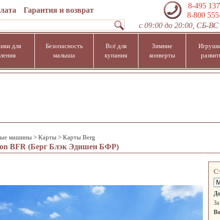
8-495 137
плата
Гарантия и возврат
8-800 555
с 09:00 до 20:00, СБ-ВС 
ики для
Безопасность
Всё для
Зимние
Игрушк
ления
малыша
купания
конверты
развит
ные машины
>
Карты
>
Карты Berg
tion BFR (Берг Блэк Эдишен БФР)
С
До
За
Во