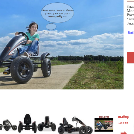
Зака
Мос
Рос
* бес
Зака
Выб
выбор
цвета
➡