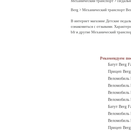
Механический транспорт
>
Педаль
Berg
>
Механический транспорт Be
В интернет магазине Детские педаль
ознакомиться с отзывами. Характери
bfr и другие Механический транспор
Рекомендуем по
Батут Berg Fa
Прицеп Berg
Веломобиль 
Веломобиль B
Веломобиль 
Веломобиль 
Батут Berg Fa
Веломобиль 
Веломобиль 
Прицеп Berg