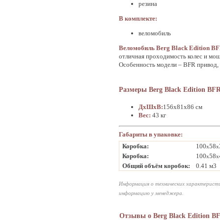
резина
В комплекте:
веломобиль
Веломобиль Berg Black Edition B
отличная проходимость колес и мощ
Особенность модели – BFR привод, 
Размеры Berg Black Edition BF
ДхШхВ:
156x81x86 см
Вес:
43 кг
Габариты в упаковке:
Коробка:
100
58
x
x
Коробка:
100
58
x
x
Общий объём коробок:
0.41 м3
Информация о технических характеристи
информацию у менеджера.
Отзывы о Berg Black Edition B