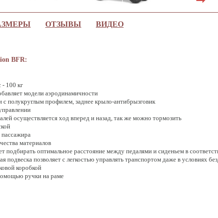
АЗМЕРЫ
ОТЗЫВЫ
ВИДЕО
tion BFR:
- 100 кг
обавляет модели аэродинамичности
и с полукруглым профилем, заднее крыло-антибрызговик
 управлении
лей осуществляется ход вперед и назад, так же можно тормозить
ской
о пассажира
ачества материалов
ет подбирать оптимальное расстояние между педалями и сиденьем в соответств
я подвеска позволяет с легкостью управлять транспортом даже в условиях бе
ковой коробкой
помощью ручки на раме