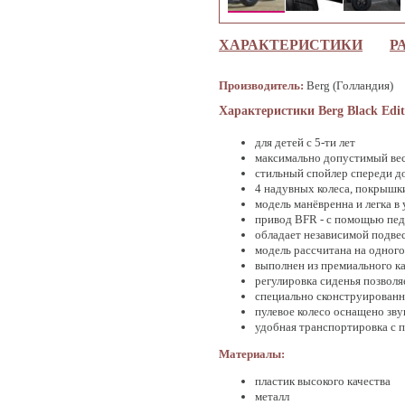
ХАРАКТЕРИСТИКИ
Р
Производитель:
Berg (Голландия)
Характеристики Berg Black Edi
для детей с 5-ти лет
максимально допустимый вес 
стильный спойлер спереди д
4 надувных колеса, покрышк
модель манёвренна и легка в
привод BFR - с помощью педа
обладает независимой подве
модель рассчитана на одног
выполнен из премиального к
регулировка сиденья позволя
специально сконструированна
пулевое колесо оснащено зву
удобная транспортировка с 
Материалы:
пластик высокого качества
металл