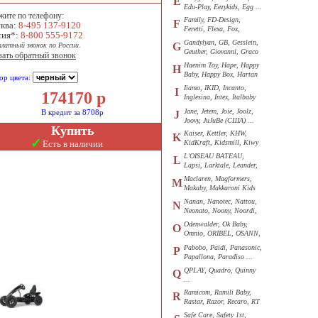
E
Edu-Play, Eezykids, Egg ...
жите по телефону:
Family, FD-Design,
F
ква:
8-495 137-9120
Feretti, Flexa, Fox,
сия*:
8-800 555-9172
Funkids ...
Gandylyan, GB, Gesslein,
G
платный звонок по России.
Geuther, Giovanni, Graco
зать обратный звонок
...
Haenim Toy, Hape, Happy
H
Baby, Happy Box, Hartan
ор цвета:
...
Iiamo, IKID, Incanto,
I
174170
р
Inglesina, Intex, Italbaby
...
Jane, Jetem, Joie, Joolz,
В кредит за 8708р
J
Joovy, JuJuBe (США) ...
Купить
Kaiser, Kettler, KHW,
K
✓
Есть в наличии
KidKraft, Kidsmill, Kiwy
...
L'OISEAU BATEAU,
L
Lapsi, Larktale, Leander,
Loon ...
Maclaren, Magformers,
M
Makaby, Makkaroni Kids
...
Nanan, Nanotec, Nattou,
N
Neonato, Noony, Noordi,
Nuk ...
Odenwalder, Ok Baby,
O
Omnio, ORIBEL, OSANN,
Oyster ...
Pabobo, Paidi, Panasonic,
P
Papallona, Paradiso ...
QPLAY, Quadro, Quinny
Q
...
Ramicom, Ramili Baby,
R
Rastar, Razor, Recaro, RT
...
Safe Care, Safety 1st,