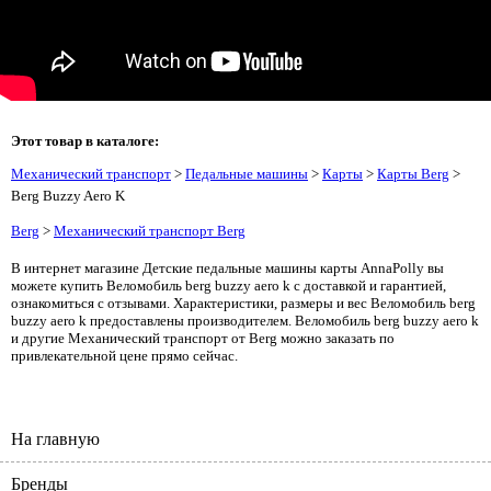
Этот товар в каталоге:
Механический транспорт
>
Педальные машины
>
Карты
>
Карты Berg
>
Berg Buzzy Aero K
Berg
>
Механический транспорт Berg
В интернет магазине Детские педальные машины карты AnnaPolly вы
можете купить Веломобиль berg buzzy aero k с доставкой и гарантией,
ознакомиться с отзывами. Характеристики, размеры и вес Веломобиль berg
buzzy aero k предоставлены производителем. Веломобиль berg buzzy aero k
и другие Механический транспорт от Berg можно заказать по
привлекательной цене прямо сейчас.
На главную
Бренды