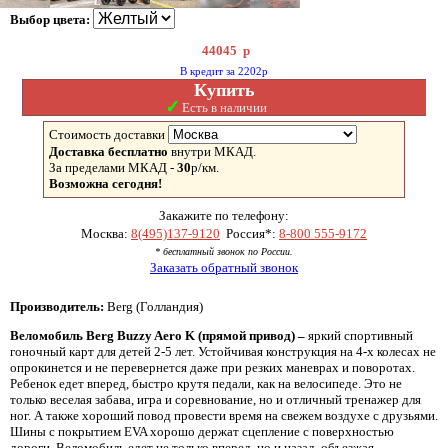
Выбор цвета:
44045
р
В кредит за 2202р
Купить
✓
Есть в наличии
Стоимость доставки
Доставка бесплатно
внутри МКАД.
За пределами МКАД -
30
р/км.
Возможна сегодня!
Закажите по телефону:
Москва:
8(495)137-9120
Россия*:
8-800 555-9172
* бесплатный звонок по России.
Заказать обратный звонок
Производитель:
Berg (Голландия)
Веломобиль Berg Buzzy Aero K (прямой привод) –
яркий спортивный
гоночный карт для детей 2-5 лет. Устойчивая конструкция на 4-х колесах не
опрокинется и не перевернется даже при резких маневрах и поворотах.
Ребенок едет вперед, быстро крутя педали, как на велосипеде. Это не
только веселая забава, игра и соревнование, но и отличный тренажер для
ног. А также хороший повод провести время на свежем воздухе с друзьями.
Шины с покрытием EVA хорошо держат сцепление с поверхностью
дороги. Веломобиль едет не только вперед, но и назад, объезжая