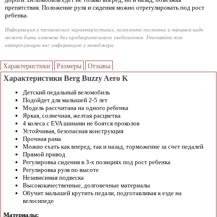
препятствия. Положение руля и сидения можно отрегулировать под рост
ребенка.
Информация о технических характеристиках, комплекте поставки и внешнем виде
может быть изменена без предварительного уведомления. Уточняйте всю
интересующую вас информацию у менеджера.
Характеристики
Размеры
Отзывы
Характеристики Berg Buzzy Aero K
Детский педальный веломобиль
Подойдет для малышей 2-5 лет
Модель рассчитана на одного ребенка
Яркая, солнечная, желтая расцветка
4 колеса с EVA шинами не боятся проколов
Устойчивая, безопасная конструкция
Прочная рама
Можно ехать как вперед, так и назад, торможение за счет педалей
Прямой привод
Регулировка сидения в 3-х позициях под рост ребенка
Регулировка руля по высоте
Независимая подвеска
Высококачественные, долговечные материалы
Обучит малышей крутить педали, подготавливая к езде на
велосипеде
Материалы: