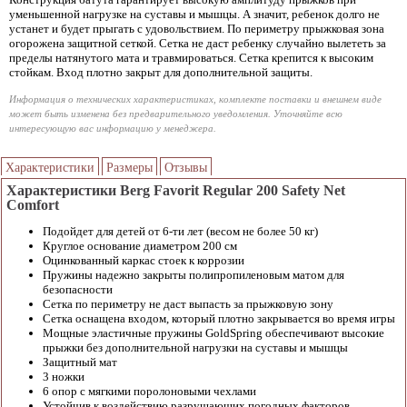
уменьшенной нагрузке на суставы и мышцы. А значит, ребенок долго не
устанет и будет прыгать с удовольствием. По периметру прыжковая зона
огорожена защитной сеткой. Сетка не даст ребенку случайно вылететь за
пределы натянутого мата и травмироваться. Сетка крепится к высоким
стойкам. Вход плотно закрыт для дополнительной защиты.
Информация о технических характеристиках, комплекте поставки и внешнем виде
может быть изменена без предварительного уведомления. Уточняйте всю
интересующую вас информацию у менеджера.
Характеристики
Размеры
Отзывы
Характеристики Berg Favorit Regular 200 Safety Net
Comfort
Подойдет для детей от 6-ти лет (весом не более 50 кг)
Круглое основание диаметром 200 см
Оцинкованный каркас стоек к коррозии
Пружины надежно закрыты полипропиленовым матом для
безопасности
Сетка по периметру не даст выпасть за прыжковую зону
Сетка оснащена входом, который плотно закрывается во время игры
Мощные эластичные пружины GoldSpring обеспечивают высокие
прыжки без дополнительной нагрузки на суставы и мышцы
Защитный мат
3 ножки
6 опор с мягкими поролоновыми чехлами
Устойчив к воздействию разрушающих погодных факторов