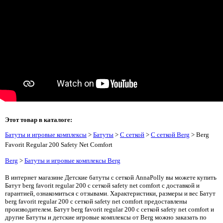
Этот товар в каталоге:
Батуты и игровые комплексы
>
Батуты
>
С сеткой
>
С сеткой Berg
> Berg
Favorit Regular 200 Safety Net Comfort
Berg
>
Батуты и игровые комплексы Berg
В интернет магазине Детские батуты с сеткой AnnaPolly вы можете купить
Батут berg favorit regular 200 с сеткой safety net comfort с доставкой и
гарантией, ознакомиться с отзывами. Характеристики, размеры и вес Батут
berg favorit regular 200 с сеткой safety net comfort предоставлены
производителем. Батут berg favorit regular 200 с сеткой safety net comfort и
другие Батуты и детские игровые комплексы от Berg можно заказать по