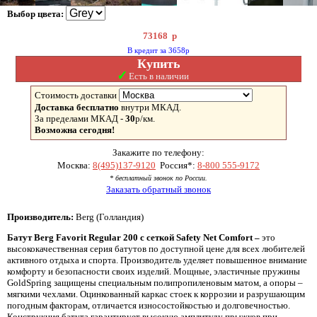
Выбор цвета:
73168
р
В кредит за 3658р
Купить
✓
Есть в наличии
Стоимость доставки
Доставка бесплатно
внутри МКАД.
За пределами МКАД -
30
р/км.
Возможна сегодня!
Закажите по телефону:
Москва:
8(495)137-9120
Россия*:
8-800 555-9172
* бесплатный звонок по России.
Заказать обратный звонок
Производитель:
Berg (Голландия)
Батут
Berg
Favorit
Regular 200 с сеткой
Safety
Net
Comfort –
это
высококачественная серия батутов по доступной цене для всех любителей
активного отдыха и спорта. Производитель уделяет повышенное внимание
комфорту и безопасности своих изделий. Мощные, эластичные пружины
GoldSpring защищены специальным полипропиленовым матом, а опоры –
мягкими чехлами. Оцинкованный каркас стоек к коррозии и разрушающим
погодным факторам, отличается износостойкостью и долговечностью.
Конструкция батута гарантирует высокую амплитуду прыжков при