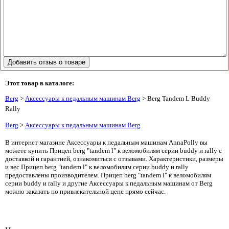
Этот товар в каталоге:
Berg
>
Аксессуары к педальным машинам Berg
> Berg Tandem L Buddy
Rally
Berg
>
Аксессуары к педальным машинам Berg
В интернет магазине Аксессуары к педальным машинам AnnaPolly вы
можете купить Прицеп berg "tandem l" к веломобилям серии buddy и rally с
доставкой и гарантией, ознакомиться с отзывами. Характеристики, размеры
и вес Прицеп berg "tandem l" к веломобилям серии buddy и rally
предоставлены производителем. Прицеп berg "tandem l" к веломобилям
серии buddy и rally и другие Аксессуары к педальным машинам от Berg
можно заказать по привлекательной цене прямо сейчас.