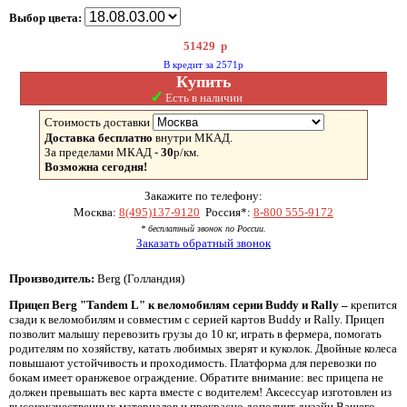
Выбор цвета:
51429
р
В кредит за 2571р
Купить
✓
Есть в наличии
Стоимость доставки
Доставка бесплатно
внутри МКАД.
За пределами МКАД -
30
р/км.
Возможна сегодня!
Закажите по телефону:
Москва:
8(495)137-9120
Россия*:
8-800 555-9172
* бесплатный звонок по России.
Заказать обратный звонок
Производитель:
Berg (Голландия)
Прицеп Berg "Tandem L" к веломобилям серии Buddy и Rally –
крепится
сзади к веломобилям и совместим с серией картов Buddy и Rally. Прицеп
позволит малышу перевозить грузы до 10 кг, играть в фермера, помогать
родителям по хозяйству, катать любимых зверят и куколок. Двойные колеса
повышают устойчивость и проходимость. Платформа для перевозки по
бокам имеет оранжевое ограждение. Обратите внимание: вес прицепа не
должен превышать вес карта вместе с водителем! Аксессуар изготовлен из
высококачественных материалов и прекрасно дополнит дизайн Вашего