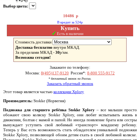
Выбор цвета:
10486
р
В кредит за 524р
Купить
✓
Есть в наличии
Стоимость доставки
Доставка бесплатно
внутри МКАД.
За пределами МКАД -
30
р/км.
Возможна сегодня!
Закажите по телефону:
Москва:
8(495)137-9120
Россия*:
8-800 555-9172
* бесплатный звонок по России.
Заказать обратный звонок
Этот товар является частью
коллекции Xplory
Производитель:
Stokke (Норвегия)
Подножка для старшего ребёнка Stokke Xplory
– все малыши просто
обожают свою коляску Stokke Xplory, они любят испытывать жизнь в
движении, болтая с мамой и папой. Но иногда появление брата или сестры
вынуждает уступить свой любимый «транспорт» младшему ребенку.
Теперь у Вас есть возможность стать обладателем уникальной подножки
Stokke Xplory, позволяющей обоим детям ехать в своей любимой коляске.
Подножка Stokke Xplory предназначена для детей в возрасте примерно от