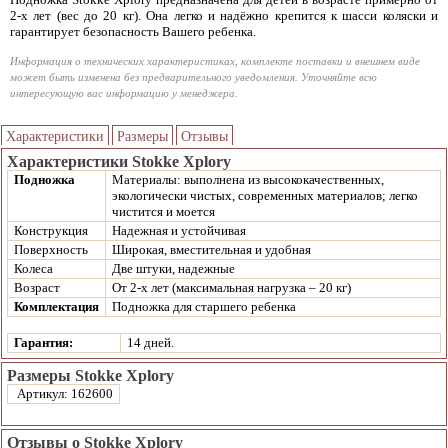
2-х лет (вес до 20 кг). Она легко и надёжно крепится к шасси коляски и
гарантирует безопасность Вашего ребенка.
Информация о технических характеристиках, комплекте поставки и внешнем виде
может быть изменена без предварительного уведомления. Уточняйте всю
интересующую вас информацию у менеджера.
Характеристики
Размеры
Отзывы
Характеристики Stokke Xplory
Подножка
Материалы: выполнена из высококачественных,
экологически чистых, современных материалов; легко
чистится и моется
Конструкция
Надежная и устойчивая
Поверхность
Широкая, вместительная и удобная
Колеса
Две штуки, надежные
Возраст
От 2-х лет (максимальная нагрузка – 20 кг)
Комплектация
Подножка для старшего ребенка
Гарантия:
14 дней.
Размеры Stokke Xplory
Артикул: 162600
Отзывы о Stokke Xplory