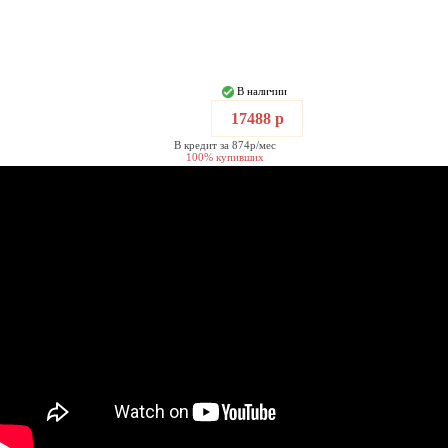
В наличии
17488 р
В кредит за 874р/мес
100% купивших