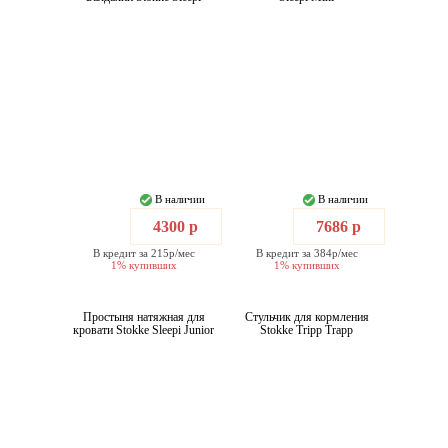
В наличии
В наличии
4300 р
7686 р
В кредит за 215р/мес
В кредит за 384р/мес
1% купивших
1% купивших
Простыня натяжная для
Стульчик для кормления
кровати Stokke Sleepi Junior
Stokke Tripp Trapp