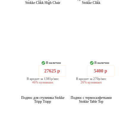
Stokke Clikk High Chair
Stokke Clikk
В наличии
В наличии
27625 р
5400 р
В кредит за 1381р/мес
В кредит за 270р/мес
46% купивших
26% купивших
Поднос для стульчика Stokke
Поднос с термосалфетками
Tripp Trapp
Stokke Table Top