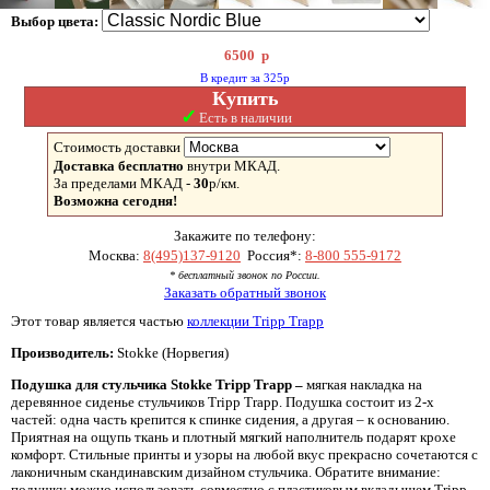
Выбор цвета:
6500
р
В кредит за 325р
Купить
✓
Есть в наличии
Стоимость доставки
Доставка бесплатно
внутри МКАД.
За пределами МКАД -
30
р/км.
Возможна сегодня!
Закажите по телефону:
Москва:
8(495)137-9120
Россия*:
8-800 555-9172
* бесплатный звонок по России.
Заказать обратный звонок
Этот товар является частью
коллекции Tripp Trapp
Производитель:
Stokke (Норвегия)
Подушка для стульчика Stokke Tripp Trapp –
мягкая накладка на
деревянное сиденье стульчиков Tripp Trapp. Подушка состоит из 2-х
частей: одна часть крепится к спинке сидения, а другая – к основанию.
Приятная на ощупь ткань и плотный мягкий наполнитель подарят крохе
комфорт. Стильные принты и узоры на любой вкус прекрасно сочетаются с
лаконичным скандинавским дизайном стульчика. Обратите внимание:
подушку можно использовать совместно с пластиковым вкладышем Tripp