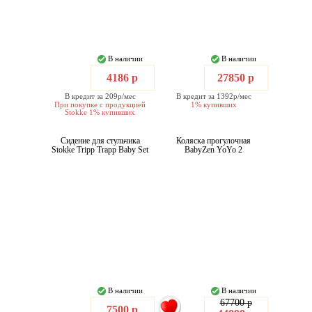
В наличии
В наличии
4186 р
27850 р
В кредит за 209р/мес
В кредит за 1392р/мес
При покупке с продукцией
1% купивших
Stokke 1% купивших
Сидение для стульчика
Коляска прогулочная
Stokke Tripp Trapp Baby Set
BabyZen YoYo 2
В наличии
В наличии
67700 р
7500 р