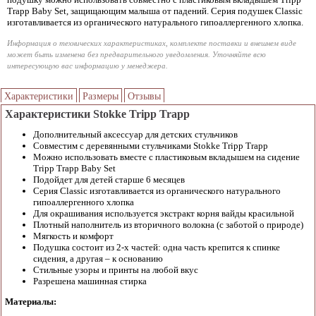
Trapp Baby Set, защищающим малыша от падений. Серия подушек Classic
изготавливается из органического натурального гипоаллергенного хлопка.
Информация о технических характеристиках, комплекте поставки и внешнем виде
может быть изменена без предварительного уведомления. Уточняйте всю
интересующую вас информацию у менеджера.
Характеристики
Размеры
Отзывы
Характеристики Stokke Tripp Trapp
Дополнительный аксессуар для детских стульчиков
Совместим с деревянными стульчиками Stokke Tripp Trapp
Можно использовать вместе с пластиковым вкладышем на сидение
Tripp Trapp Baby Set
Подойдет для детей старше 6 месяцев
Серия Classic изготавливается из органического натурального
гипоаллергенного хлопка
Для окрашивания используется экстракт корня вайды красильной
Плотный наполнитель из вторичного волокна (с заботой о природе)
Мягкость и комфорт
Подушка состоит из 2-х частей: одна часть крепится к спинке
сидения, а другая – к основанию
Стильные узоры и принты на любой вкус
Разрешена машинная стирка
Материалы: