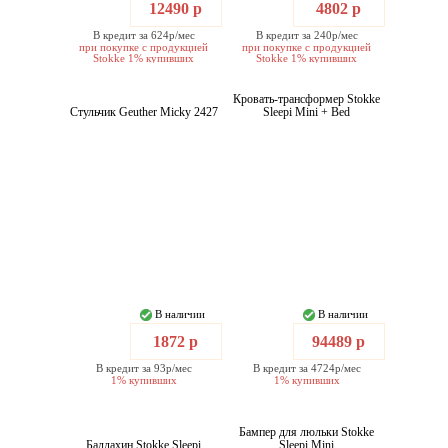
12490 р
4802 р
В кредит за 624р/мес
В кредит за 240р/мес
при покупке с продукцией
при покупке с продукцией
Stokke 1% купивших
Stokke 1% купивших
Кровать-трансформер Stokke
Стульчик Geuther Micky 2427
Sleepi Mini + Bed
В наличии
В наличии
1872 р
94489 р
В кредит за 93р/мес
В кредит за 4724р/мес
1% купивших
1% купивших
Бампер для люльки Stokke
Балдахин Stokke Sleepi
Sleepi Mini