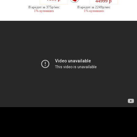
44999 р
В кредит за 375р/мес
В кредит за 2249р/мес
1% купивших
1% купивших