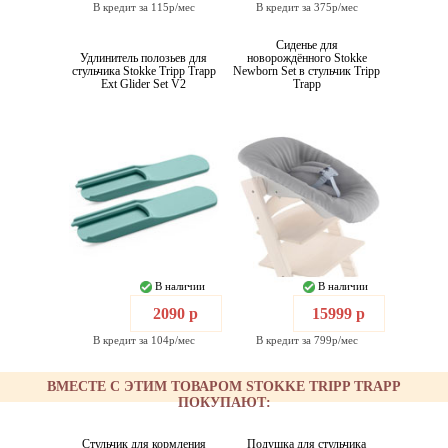
В кредит за 115р/мес
В кредит за 375р/мес
Сиденье для
Удлинитель полозьев для
новорождённого Stokke
стульчика Stokke Tripp Trapp
Newborn Set в стульчик Tripp
Ext Glider Set V2
Trapp
В наличии
В наличии
2090 р
15999 р
В кредит за 104р/мес
В кредит за 799р/мес
ВМЕСТЕ С ЭТИМ ТОВАРОМ STOKKE TRIPP TRAPP
ПОКУПАЮТ:
Стульчик для кормления
Подушка для стульчика