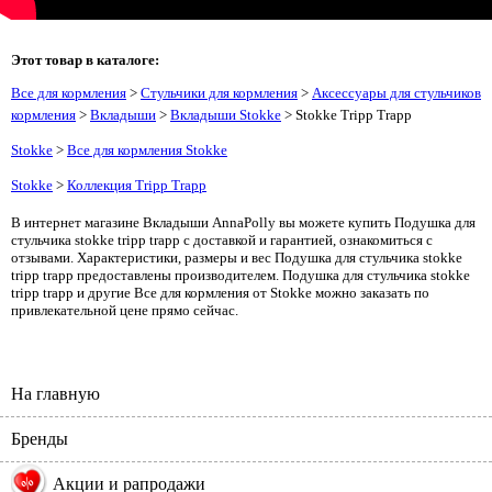
Этот товар в каталоге:
Все для кормления
>
Стульчики для кормления
>
Аксессуары для стульчиков
кормления
>
Вкладыши
>
Вкладыши Stokke
> Stokke Tripp Trapp
Stokke
>
Все для кормления Stokke
Stokke
>
Коллекция Tripp Trapp
В интернет магазине Вкладыши AnnaPolly вы можете купить Подушка для
стульчика stokke tripp trapp с доставкой и гарантией, ознакомиться с
отзывами. Характеристики, размеры и вес Подушка для стульчика stokke
tripp trapp предоставлены производителем. Подушка для стульчика stokke
tripp trapp и другие Все для кормления от Stokke можно заказать по
привлекательной цене прямо сейчас.
На главную
Бренды
%
Акции и рапродажи