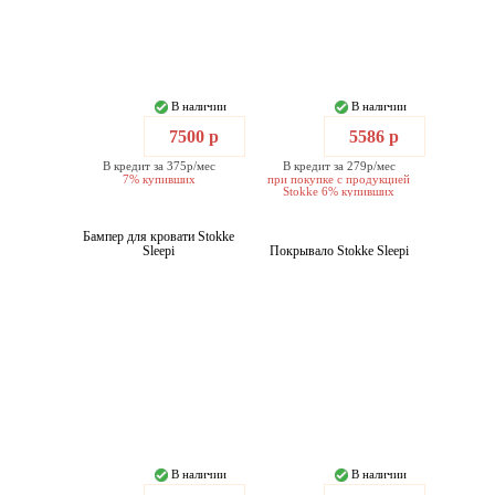
В наличии
В наличии
7500 р
5586 р
В кредит за 375р/мес
В кредит за 279р/мес
7% купивших
при покупке с продукцией
Stokke 6% купивших
Бампер для кровати Stokke
Sleepi
Покрывало Stokke Sleepi
В наличии
В наличии