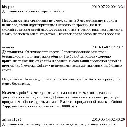
bislyuk
2010-07-22 00:13:34
Достоинства:
все ниже перечисленное
Недостатки:
мне сравнивать не с чем, но мы в 6 мес ели влазим в одном
памперсе, плечи идут впритык(мы конечно не крошки ,но и не
слоны)вертлявым детей надо хорошо затягивать ремни, наш часто вылазит,
я так и не поняла как снять чехол.... козырек плохо засовываеться обратно
arina-o
2010-06-02 12:23:21
Достоинства:
Отличное автокресло! Гарантированное качество и
безопасность. Приятная ткань обивки. Глубокий капюшон - хорошо
прикрывает малыша от солнца и осадков. В сочетании с колесной базой от
прогулочной коляски Quinny - незаменимая вещь для активных, мобильных
семей.
Недостатки:
По-моему, есть более легкие автокресла. Хотя, наверное, они
менее безопасны.
Комментарий:
Рекомендую всем, кто много возит малыша в машине
докупить прогулочную коляску Quinni и устанавливать на нее кресло для
прогулок, чтобы не будить малыша. Вместе с прогулочной коляской Quinni
Zapp, комплект обошелся нам около 18000 руб.
ashanti1985
2010-05-14 02:46:20
Достоинства:
по-поводу влезает не влезает,мы сразу купили конверт на