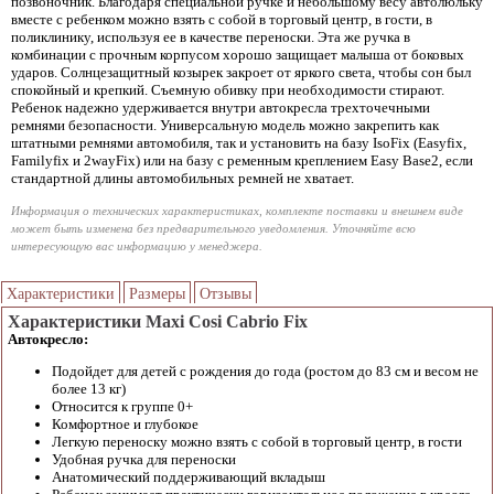
позвоночник. Благодаря специальной ручке и небольшому весу автолюльку
вместе с ребенком можно взять с собой в торговый центр, в гости, в
поликлинику, используя ее в качестве переноски. Эта же ручка в
комбинации с прочным корпусом хорошо защищает малыша от боковых
ударов. Солнцезащитный козырек закроет от яркого света, чтобы сон был
спокойный и крепкий. Съемную обивку при необходимости стирают.
Ребенок надежно удерживается внутри автокресла трехточечными
ремнями безопасности. Универсальную модель можно закрепить как
штатными ремнями автомобиля, так и установить на базу IsoFix (Easyfix,
Familyfix и 2wayFix) или на базу с ременным креплением Easy Base2, если
стандартной длины автомобильных ремней не хватает.
Информация о технических характеристиках, комплекте поставки и внешнем виде
может быть изменена без предварительного уведомления. Уточняйте всю
интересующую вас информацию у менеджера.
Характеристики
Размеры
Отзывы
Характеристики Maxi Cosi Cabrio Fix
Автокресло:
Подойдет для детей с рождения до года (ростом до 83 см и весом не
более 13 кг)
Относится к группе 0+
Комфортное и глубокое
Легкую переноску можно взять с собой в торговый центр, в гости
Удобная ручка для переноски
Анатомический поддерживающий вкладыш