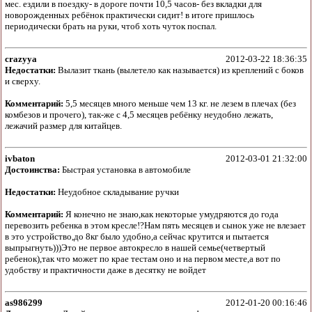
мес. ездили в поездку- в дороге почти 10,5 часов- без вкладки для
новорожденных ребёнок практически сидит! в итоге пришлось
периодически брать на руки, чтоб хоть чуток поспал.
crazyya
2012-03-22 18:36:35
Недостатки:
Вылазит ткань (вылетело как называется) из креплений с боков
и сверху.
Комментарий:
5,5 месяцев много меньше чем 13 кг. не лезем в плечах (без
комбезов и прочего), так-же с 4,5 месяцев ребёнку неудобно лежать,
лежачий размер для китайцев.
ivbaton
2012-03-01 21:32:00
Достоинства:
Быстрая установка в автомобиле
Недостатки:
Неудобное складывание ручки
Комментарий:
Я конечно не знаю,как некоторые умудряются до года
перевозить ребенка в этом кресле!?Нам пять месяцев и сынок уже не влезает
в это устройство,до 8кг было удобно,а сейчас крутится и пытается
выпрыгнуть)))Это не первое автокресло в нашей семье(четвертый
ребенок),так что может по крае тестам оно и на первом месте,а вот по
удобству и практичности даже в десятку не войдет
as986299
2012-01-20 00:16:46