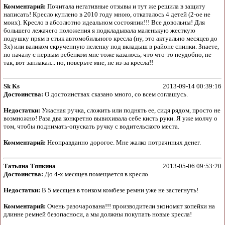
Комментарий:
Почитала негативные отзывы и тут же решила в защиту
написать! Кресло куплено в 2010 году мною, откаталось 4 детей (2-ое не
моих). Кресло в абсолютно идеальном состоянии!!! Все довольны! Для
большего лежачего положения я подкладывала маленькую жесткую
подушку прям в стык автомобильного кресла (ну, это актуально месяцев до
3х) или валиком скрученную пеленку под вкладыш в районе спинки. Знаете,
по началу с первым ребенком мне тоже казалось, что что-то неудобно, не
так, вот заплакал... но, поверьте мне, не из-за кресла!!
Sk Ks
2013-09-14 00:39:16
Достоинства:
О достоинствах сказано много, со всем соглашусь.
Недостатки:
Ужасная ручка, сложить или поднять ее, сидя рядом, просто не
возмножно! Раза два конкретно вывихивала себе кисть руки. Я уже молчу о
том, чтобы поднимать-опускать ручку с водительского места.
Комментарий:
Неоправданно дорогое. Мне жалко потрачнных денег.
Татьяна Тяпкина
2013-05-06 09:53:20
Достоинства:
До 4-х месяцев помещается в кресло
Недостатки:
В 5 месяцев в тонком комбезе ремни уже не застегнуть!
Комментарий:
Очень разочарована!!! производители экономят копейки на
длинне ремней безопасноси, а мы должны покупать новые кресла!