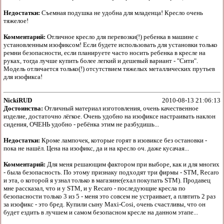
Недостатки:
Съемная подушка не удобна для младенца! Кресло очень
тяжелое!
Комментарий:
Отличное кресло для перевозки(!) ребенка в машине с
установленным изофиксом! Если будете использовать для установки только
ремни безопасности, если планируете часто носить ребенка в кресле на
руках, тогда лучше купить более легкий и дешевый вариант - "Сити".
Модель отличается только(!) отсутствием тяжелых металлических прутьев
для изофикса!
NickiRUD
2010-08-13 21:06:13
Достоинства:
Отличный материал изготовления, очень качественное
изделие, достаточно лёгкое. Очень удобно на изофиксе настраивать наклон
сидения, ОЧЕНЬ удобно - ребёнка этим не разбудишь...
Недостатки:
Кроме лампочек, которые горят в изовиксе без остановки -
пока не нашёл. Цена на изофикс, да и на кресло оч. даже кусачая...
Комментарий:
Для меня решающим фактором при выборе, как и для многих
- была безопасность. По этому признаку подходят три фирмы - STM, Recaro
и эта, о которой я узнал только в магазине(ехал покупать STM). Продавец
мне рассказал, что и у STM, и у Recaro - последующие кресла по
безопасности только 3 из 5 - меня это совсем не устраивает, а плвтить 2 раз
за изофикс - это бред. Купили сыну Maxi-Cosi, очень счастливы, что он
будет ездить в лучшем и самом безопасном кресле на данном этапе...