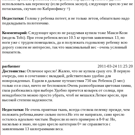
использовать как переноску (если ребенок заснул), следующее кресло уже не
потаскаешь, скучаю по Кабриофиксу =)
Недостатки:
Голова у ребенка потеет, и не только летом, обязательно надо
подкладывать полотенчико.
Комментарий:
Следующее кресло не раздумвая купила тоже Макси-Кози
(модель Tobi). При этом ребенок весил 10.5 кг против заявленных 13, но
ноги уже с трудом помещались, да и полулежать годовалому ребенку всю
дорогу совсем не интересно, так что максимальный вес - очень условный
показатель.
parfuemer
2011-03-24 11:25:20
Достоинства:
Отличное кресло! Жалею, что не купила сразу его. В первую
очередь, оно в сочетании с вкладкой, действительно удобно для
новорожденных. Ездили в дальние путешествия 750 км. Ребенок (5 мес)
только ел и спал, ничто не беспокоило.Очень разнообразная цветовая гамма,
глаза разбежались при выборе.Удобно прячется козырек от солнца, при
ненадобности можно просто убрать, чтоб не мешался.Легкое кресло, при
высокой степени надежности.
Недостатки:
Не очень приятная ткань, всегда стелила пеленку прежде, чем
положить ребенка,иначе сильно потел.Но это не напрягало, само кресло
осталось идеально чистым. Выросли из него примерно в 8-9 кг. Но,
насколько я знаю, ни одно кресло категории 0+ не справляется с
заявленными 13 килограммами веса.