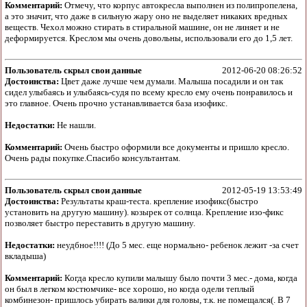
Комментарий:
Отмечу, что корпус автокресла выполнен из полипропелена,
а это значит, что даже в сильную жару оно не выделяет никаких вредных
веществ. Чехол можно стирать в стиральной машине, он не линяет и не
деформируется. Креслом мы очень довольны, использовали его до 1,5 лет.
Пользователь скрыл свои данные
2012-06-20 08:26:52
Достоинства:
Цвет даже лучше чем думали. Малыша посадили и он так
сидел улыбаясь и улыбаясь-судя по всему кресло ему очень понравилось и
это главное. Очень прочно устанавливается база изофикс.
Недостатки:
Не нашли.
Комментарий:
Очень быстро оформили все документы и пришло кресло.
Очень рады покупке.Спасибо консультантам.
Пользователь скрыл свои данные
2012-05-19 13:53:49
Достоинства:
Результаты краш-теста. крепление изофикс(быстро
установить на другую машину). козырек от солнца. Крепление изо-фикс
позволяет быстро переставить в другую машину.
Недостатки:
неудбное!!!! (До 5 мес. еще нормально- ребенок лежит -за счет
вкладыша)
Комментарий:
Когда кресло купили малышу было почти 3 мес.- дома, когда
он был в легком костюмчике- все хорошо, но когда одели теплый
комбинезон- пришлось убирать валики для головы, т.к. не помещался(. В 7