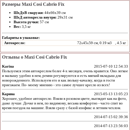
Размеры Maxi Cosi Cabrio Fix
ШхДхВ снаружи:
44х66х39 см
ШхД автокресла внутри:
29х31 см
Высота ручки:
57 см
Вес:
3,5 кг
Габариты в упаковке:
Автокресло:
72
45
59 см, 0.19 м3
, 4.5 кг
x
x
Отзывы о Maxi Cosi Cabrio Fix
Karina
2015-07-10 12:54:33
Пользуемся этим автокреслом более 4-х месяцев, очень нравится. Оно легкое
и малышу удобно в нем, ремни регулируются и есть мягкий вкладыш для
новорожденного. Используем его и как люльку-качалку, когда в гости
приезжаем. По- моему мнению - это самое лучшее кресло из всех!
Карина
2015-05-13 13:05:23
Хорошее, удобное автокресло. Взяли в розовом цвете, выглядит как на фото,
даже лучше. Дочке в нем, по видимому, весьма комфортно - часто спит во
время поездок на машине. Взяли сразу с базой изофикс и летним чехлом.
2014-07-15 02:39:36
2014-07-13 23:56:03