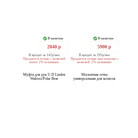
В наличии
В наличии
2840 р
5900 р
В кредит за 142р/мес
В кредит за 295р/мес
Продается только с коляской
Продается только при покупке с
mutsy 2% купивших
коляской. 2% купивших
Муфта для рук U.D.Linden
Москитная сетка
Walross/Polar Bear
универсальная для колясок