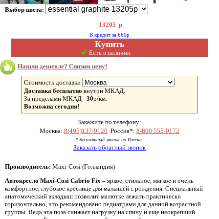
Выбор цвета:
13205
р
В кредит за 660р
Купить
✓
Есть в наличии
Нашли дешевле? Снизим цену!
Стоимость доставки
Доставка бесплатно
внутри МКАД.
За пределами МКАД -
30
р/км.
Возможна сегодня!
Закажите по телефону:
Москва:
8(495)137-9120
Россия*:
8-800 555-9172
* бесплатный звонок по России.
Заказать обратный звонок
Производитель:
Maxi-Cosi (Голландия)
Автокресло
Maxi-
Cosi
Cabrio
Fix –
яркое, стильное, мягкое и очень
комфортное, глубокое креслице для малышей с рождения. Специальный
анатомический вкладыш позволит малютке лежать практически
горизонтально, что рекомендовано педиатрами для данной возрастной
группы. Ведь эта поза снижает нагрузку на спину и еще неокрепший