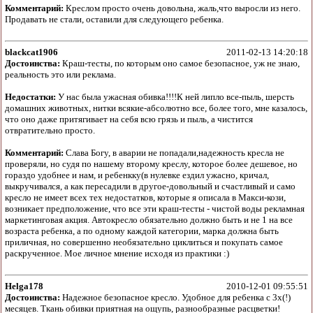
Комментарий:
Креслом просто очень довольна, жаль,что выросли из него.
Продавать не стали, оставили для следующего ребенка.
blackcat1906
2011-02-13 14:20:18
Достоинства:
Краш-тесты, по которым оно самое безопасное, уж не знаю,
реальность это или реклама.
Недостатки:
У нас была ужасная обивка!!!!К ней липло все-пыль, шерсть
домашних животных, нитки всякие-абсолютно все, более того, мне казалось,
что оно даже притягивает на себя всю грязь и пыль, а чистится
отвратительно просто.
Комментарий:
Слава Богу, в аварии не попадали,надежность кресла не
проверяли, но судя по нашему второму креслу, которое более дешевое, но
гораздо удобнее и нам, и ребенкку(в нулевке ездил ужасно, кричал,
выкручивался, а как пересадили в другое-довольный и счастливый и само
кресло не имеет всех тех недостатков, которые я описала в Макси-кози,
возникает предположение, что все эти краш-тесты - чистой воды рекламная
маркетинговая акция. Автокресло обязательно должно быть и не 1 на все
возраста ребенка, а по одному каждой категории, марка должна быть
приличная, но совершенно необязательно циклиться и покупать самое
раскрученное. Мое личное мнение исходя из практики :)
Helga178
2010-12-01 09:55:51
Достоинства:
Надежное безопасное кресло. Удобное для ребенка с 3х(!)
месяцев. Ткань обивки приятная на ощупь, разнообразные расцветки!