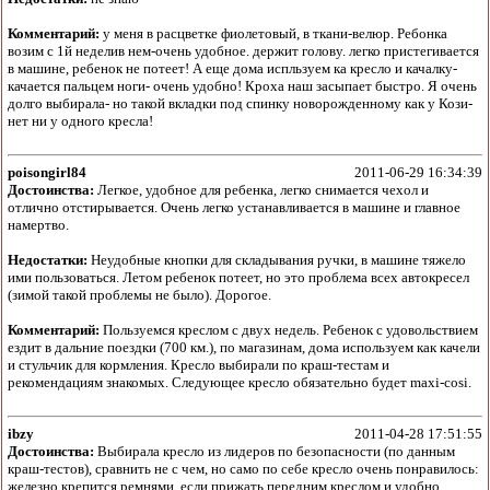
Комментарий:
у меня в расцветке фиолетовый, в ткани-велюр. Ребонка
возим с 1й неделив нем-очень удобное. держит голову. легко пристегивается
в машине, ребенок не потеет! А еще дома испльзуем ка кресло и качалку-
качается пальцем ноги- очень удобно! Кроха наш засыпает быстро. Я очень
долго выбирала- но такой вкладки под спинку новорожденному как у Кози-
нет ни у одного кресла!
poisongirl84
2011-06-29 16:34:39
Достоинства:
Легкое, удобное для ребенка, легко снимается чехол и
отлично отстирывается. Очень легко устанавливается в машине и главное
намертво.
Недостатки:
Неудобные кнопки для складывания ручки, в машине тяжело
ими пользоваться. Летом ребенок потеет, но это проблема всех автокресел
(зимой такой проблемы не было). Дорогое.
Комментарий:
Пользуемся креслом с двух недель. Ребенок с удовольствием
ездит в дальние поездки (700 км.), по магазинам, дома используем как качели
и стульчик для кормления. Кресло выбирали по краш-тестам и
рекомендациям знакомых. Следующее кресло обязательно будет maxi-cosi.
ibzy
2011-04-28 17:51:55
Достоинства:
Выбирала кресло из лидеров по безопасности (по данным
краш-тестов), сравнить не с чем, но само по себе кресло очень понравилось:
железно крепится ремнями, если прижать передним креслом и удобно