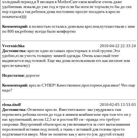
холодный период,в 9 месяцев в MotherCare-ском комбезе очень даже
удобненько лежали,до уже год и три если бы ноги не торчали,то бы до сих
пор ездили,а так ребенок дома постоянно просит посадить в кресло
покачаться))))
Комментарий:
я полностью осталась довольна креслом,путешествали с ним
по 800 км,ребенку всегда было комфортно
Vveronichka
2010-04-22 22:33:24
Достоинства:
кресло одно из самых просторных в этой группе.Это
удобно,если учесть толщину зимней одежды. Очень классный тент
выдвигается над головой. Еще мы дома использовали его как шезлонг или
кресло-качалку)
Недостатки:
дорогое
Комментарий:
кресло СУПЕР! Качественное,просторное,красивое! Что еще
надо?
elena.titoff
2010-02-05 13:53:03
Достоинства:
Отличное кресло. Вместительное: мы умудрялись там
перевозить ребенка почти до года в зимнем комбинезоне при том что он у
нас крупненький, весом 12,5 кг и ростом 80 см - правда это требует
сноровки. Внутренний объем кресла увеличивается за счет вытаскивания
поролоновой вставки под попой, а ткань с вставкой для головы просто
подтягивается вверх. Мне не понятно как у кого-то (см. другой отзыв)