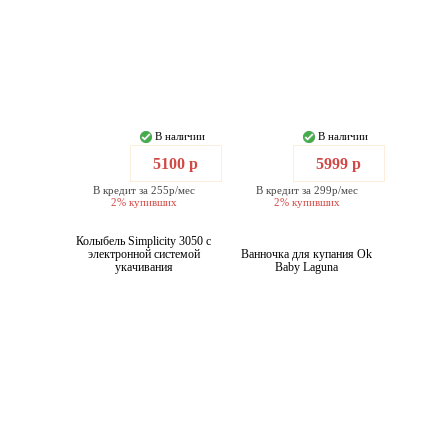
В наличии
В наличии
5100 р
5999 р
В кредит за 255р/мес
В кредит за 299р/мес
2% купивших
2% купивших
Колыбель Simplicity 3050 с
электронной системой
Ванночка для купания Ok
укачивания
Baby Laguna