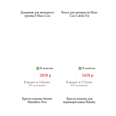
Дождевик для автокресел
Чехол для автокресла Maxi-
группы 0 Maxi-Cosi
Cosi Cabrio Fix
В наличии
В наличии
2850 р
3420 р
В кредит за 142р/мес
В кредит за 171р/мес
6% купивших
6% купивших
Кресло-качалка 4moms
Кресло-качалка для
MamaRoo New
кормящей мамы Makaby