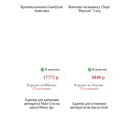
Кроватка-качалка Gandylyan
Комплект на выписку Chepe
Анжелика
"Версаль" 3 изд
В наличии
В наличии
17772 р
6840 р
В кредит за 888р/мес
В кредит за 342р/мес
2% купивших
2% купивших
Адаптер для крепления
автокресел Maxi Cosi на
Адаптер для установки
шасси Mutsy Igo
автокресла на шасси Joolz