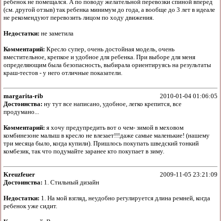
ребенок не помещался. А по поводу желательной перевозки спиной вперед
(см. другой отзыв) так ребенка минимум до года, а вообще до 3 лет в идеале
не рекомендуют перевозить лицом по ходу движения.
Недостатки:
не заметила
Комментарий:
Кресло супер, очень достойная модель, очень
вместительное, крепкое и удобное для ребенка. При выборе для меня
определяющим была безопасность, выбирала ориентируясь на результаты
краш-тестов - у него отличные показатели.
margarita-rib
2010-01-04 01:06:05
Достоинства:
ну тут все написано, удобное, легко крепится, все
продумано...
Комментарий:
я хочу предупредить вот о чем- зимой в меховом
комбинезоне малыш в кресло не влезает!!!даже самые маленькие! (нашему
три месяца было, когда купили). Пришлось покупать шведский тонкий
комбезик, так что подумайте заранее кто покупает в зиму.
Kreuzfeuer
2009-11-05 23:21:09
Достоинства:
1. Стильный дизайн
Недостатки:
1. На мой взгляд, неудобно регулируется длина ремней, когда
ребенок уже сидит.