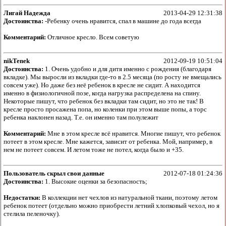
Лигай Надежда
2013-04-29 12:31:38
Достоинства:
-Ребенку очень нравится, спал в машине до года всегда
Комментарий:
Отличное кресло. Всем советую
nikTenek
2012-09-19 10:51:04
Достоинства:
1. Очень удобно и для дитя именно с рождения (благодаря
вкладке). Мы выросли из вкладки где-то в 2.5 месяца (по росту не вмещались
совсем уже). Но даже без неё ребенок в кресле не сидит. А находится
именно в физиологичной позе, когда нагрузка распределена на спину.
Некоторые пишут, что ребенок без вкладки там сидит, но это не так! В
кресле просто просажена попа, но коленки при этом выше попы, а торс
ребенка наклонен назад. Т.е. он именно там полулежит
Комментарий:
Мне в этом кресле всё нравится. Многие пишут, что ребенок
потеет в этом кресле. Мне кажется, зависит от ребенка. Мой, например, в
нем не потеет совсем. И летом тоже не потел, когда было и +35.
Пользователь скрыл свои данные
2012-07-18 01:24:36
Достоинства:
1. Высокие оценки за безопасность;
Недостатки:
В коллекции нет чехлов из натуральной ткани, поэтому летом
ребенок потеет (отдельно можно приобрести летний хлопковый чехол, но я
стелила пеленочку).