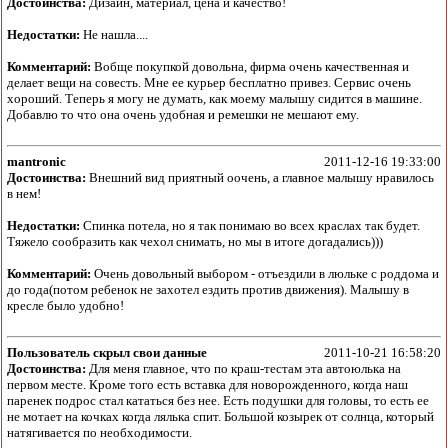
Достоинства:
Дизайн, материал, цена и качество!
Недостатки:
Не нашла....
Комментарий:
Вобще покупкой довольна, фирма очень качественная и
делает вещи на совесть. Мне ее курьер бесплатно привез. Сервис очень
хороший. Теперь я могу не думать, как моему малышу сидится в машине.
Добавлю то что она очень удобная и ремешки не мешают ему.
mantronic
2011-12-16 19:33:00
Достоинства:
Внешний вид приятный оочень, а главное малышу нравилось
в нем!
Недостатки:
Спинка потела, но я так понимаю во всех краслах так будет.
Тяжело сообразить как чехол снимать, но мы в итоге догадались)))
Комментарий:
Очень довольный выбором - отъездили в люльке с роддома и
до года(потом ребенок не захотел ездить против движения). Малышу в
кресле было удобно!
Пользователь скрыл свои данные
2011-10-21 16:58:20
Достоинства:
Для меня главное, что по краш-тестам эта автоюлька на
первом месте. Кроме того есть вставка для новорожденного, когда наш
паренек подрос стал кататься без нее. Есть подушки для головы, то есть ее
не мотает на кочках когда лялька спит. Большой козырек от солнца, который
натягивается по необходимости.