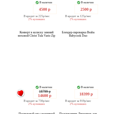
В наличии
В наличии
4500 р
2500 р
В кредит за 225р/мес
В кредит за 125р/мес
2% купивших
2% купивших
Конверт в коляску зимний
Блендер-пароварка Beaba
меховой Christ Tula Vario Zip
Babycook Duo
В наличии
В наличии
18799 р
18399 р
14600 р
В кредит за 730р/мес
В кредит за 919р/мес
2% купивших
2% купивших
Постельный сет с вышивкой
Подстаканник Держатель для