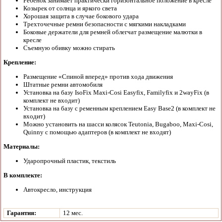
Ребенок занимает практически горизонтальное положение в кресле
Козырек от солнца и яркого света
Хорошая защита в случае бокового удара
Трехточечные ремни безопасности с мягкими накладками
Боковые держатели для ремней облегчат размещение малютки в
кресле
Съемную обивку можно стирать
Крепление:
Размещение «Спиной вперед» против хода движения
Штатные ремни автомобиля
Установка на базу IsoFix Maxi-Cosi Easyfix, Familyfix и 2wayFix (в
комплект не входит)
Установка на базу с ременным креплением Easy Base2 (в комплект не
входит)
Можно установить на шасси колясок Teutonia, Bugaboo, Maxi-Cosi,
Quinny с помощью адаптеров (в комплект не входят)
Материалы:
Ударопрочный пластик, текстиль
В комплекте:
Автокресло, инструкция
Гарантия:
12 мес.