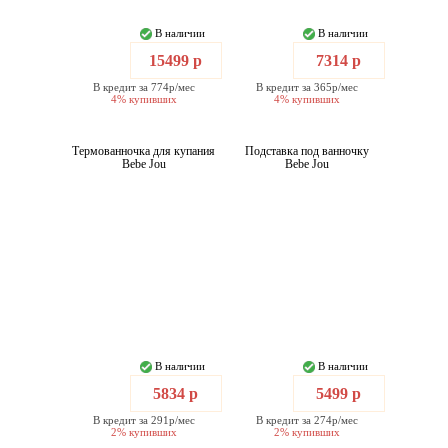
В наличии
В наличии
15499 р
7314 р
В кредит за 774р/мес
В кредит за 365р/мес
4% купивших
4% купивших
Термованночка для купания
Подставка под ванночку
Bebe Jou
Bebe Jou
В наличии
В наличии
5834 р
5499 р
В кредит за 291р/мес
В кредит за 274р/мес
2% купивших
2% купивших