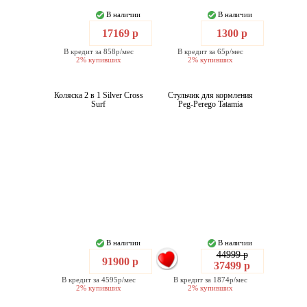
В наличии
В наличии
17169 р
1300 р
В кредит за 858р/мес
В кредит за 65р/мес
2% купивших
2% купивших
Коляска 2 в 1 Silver Cross
Стульчик для кормления
Surf
Peg-Perego Tatamia
В наличии
В наличии
44999 р
91900 р
37499 р
В кредит за 4595р/мес
В кредит за 1874р/мес
2% купивших
2% купивших