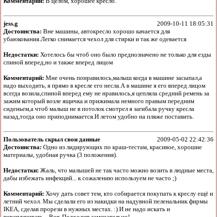
Комментарий:
В целом, хорошее кресло.
jess.g
2009-10-11 18:05:31
Достоинства:
Вне машины, автокресло хорошо качается для
убаюкования.Легко снимается чехол для стирки и так же одевается
Недостатки:
Хотелось бы чтоб оно было преднозначено не только для езды
спиной вперед,но и также вперед лицом
Комментарий:
Мне очень понравилось,малыш когда в машине засыпал,а
надо выходить, я прямо в кресле его несла.А в машине я его вперед лицом
всегда возила,спиной вперед ему не нравилось,я цепляла средний ремень за
зажим который возле ящичка и прижимала немного правым передним
сиденьем,а чтоб малыш не в потолок смотрел я загибала ручку кресла
назад,тогда оно приподнимается.И летом удобно на пляже поставить.
Пользователь скрыл свои данные
2009-05-02 22:42:36
Достоинства:
Одно из лидирующих по краш-тестам, красивое, хорошие
материалы, удобная ручка (3 положения).
Недостатки:
Жаль, что малышей не так часто можно возить в людные места,
дабы избежать инфекций... к сожалению используем не часто ;)
Комментарий:
Хочу дать совет тем, кто собирается покупать к креслу ещё и
летний чехол. Мы сделали его из накидки на надувной пеленальник фирмы
IKEA, сделав прорези в нужных местах. :) И не надо искать и
переплачивать... Вот. Подходит замечательно!