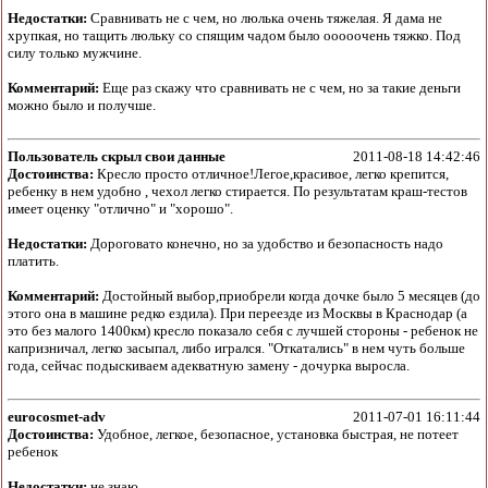
Недостатки:
Сравнивать не с чем, но люлька очень тяжелая. Я дама не
хрупкая, но тащить люльку со спящим чадом было ооооочень тяжко. Под
силу только мужчине.
Комментарий:
Еще раз скажу что сравнивать не с чем, но за такие деньги
можно было и получше.
Пользователь скрыл свои данные
2011-08-18 14:42:46
Достоинства:
Кресло просто отличное!Легое,красивое, легко крепится,
ребенку в нем удобно , чехол легко стирается. По результатам краш-тестов
имеет оценку "отлично" и "хорошо".
Недостатки:
Дороговато конечно, но за удобство и безопасность надо
платить.
Комментарий:
Достойный выбор,приобрели когда дочке было 5 месяцев (до
этого она в машине редко ездила). При переезде из Москвы в Краснодар (а
это без малого 1400км) кресло показало себя с лучшей стороны - ребенок не
капризничал, легко засыпал, либо игрался. "Откатались" в нем чуть больше
года, сейчас подыскиваем адекватную замену - дочурка выросла.
eurocosmet-adv
2011-07-01 16:11:44
Достоинства:
Удобное, легкое, безопасное, установка быстрая, не потеет
ребенок
Недостатки:
не знаю