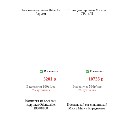
Подставка купания Bebe Jou
Ящик для кровати Micuna
Aquasit
CP-1405
В наличии
В наличии
3201 р
10735 р
В кредит за 160р/мес
В кредит за 536р/мес
2% купивших
2% купивших
Комплект из одеяла и
подушки Odenwalder
Постельный сет с вышивкой
19040/100
Micky Marky 6 предметов