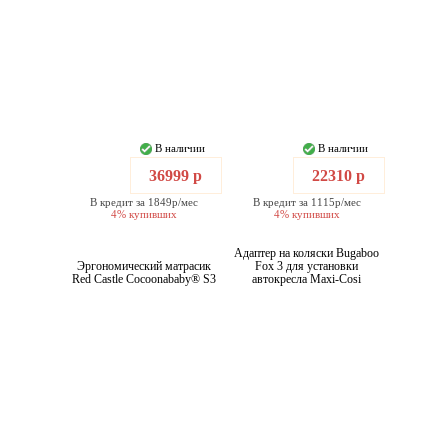
В наличии
В наличии
36999 р
22310 р
В кредит за 1849р/мес
В кредит за 1115р/мес
4% купивших
4% купивших
Адаптер на коляски Bugaboo
Эргономический матрасик
Fox 3 для установки
Red Castle Cocoonababy® S3
автокресла Maxi-Cosi