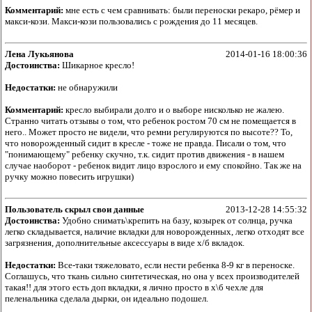
Комментарий:
мне есть с чем сравнивать: были переноски рекаро, рёмер и
макси-кози. Макси-кози пользовались с рождения до 11 месяцев.
Лена Лукьянова
2014-01-16 18:00:36
Достоинства:
Шикарное кресло!
Недостатки:
не обнаружили
Комментарий:
кресло выбирали долго и о выборе нисколько не жалею.
Странно читать отзывы о том, что ребенок ростом 70 см не помещается в
него.. Может просто не видели, что ремни регулируются по высоте?? То,
что новорожденный сидит в кресле - тоже не правда. Писали о том, что
"понимающему" ребенку скучно, т.к. сидит против движения - в нашем
случае наоборот - ребенок видит лицо взрослого и ему спокойно. Так же на
ручку можно повесить игрушки)
Пользователь скрыл свои данные
2013-12-28 14:55:32
Достоинства:
Удобно снимать\крепить на базу, козырек от солнца, ручка
легко складывается, наличие вкладки для новорожденных, легко отходят все
загрязнения, дополнительные аксессуары в виде х/б вкладок.
Недостатки:
Все-таки тяжеловато, если нести ребенка 8-9 кг в переноске.
Соглашусь, что ткань сильно синтетическая, но она у всех производителей
такая!! для этого есть доп вкладки, я лично просто в х\б чехле для
пеленальника сделала дырки, он идеально подошел.