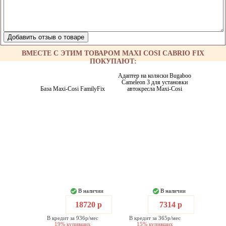
ВМЕСТЕ С ЭТИМ ТОВАРОМ MAXI COSI CABRIO FIX
ПОКУПАЮТ:
Адаптер на коляски Bugaboo
Cameleon 3 для установки
База Maxi-Cosi FamilyFix
автокресла Maxi-Cosi
В наличии
В наличии
18720 р
7314 р
В кредит за 936р/мес
В кредит за 365р/мес
19% купивших
15% купивших