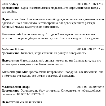
Chib Andrey
2014-04-21 16:12:30
Достоинства:
Одна из самых легких моделей. Это огромный плюс когда у
вас двойня.
Недостатки:
Зимой во многочисленной одежде на малышах туговато ремни
одевались, но в общем это не так страшно для детей среднего размера.
Крупный малыш там с трудом поместится.
Комментарий:
Наши малыши до 1 года и 3 месяцев помещались в них
успешно. Теперь подбираем новые кресла. Классная модель. Всем удачи.
Алёшина Юлия
2014-03-20 12:02:42
Достоинства:
Качается, когда ставишь на ровную поверхность
Недостатки:
Матерьял жаркий, спинка потела, но мы были на юге, так что
может дело в том, что и так было очень жарко.
Комментарий:
Мне кресло очень понравилось, подарили соё племяшке, она
в нём тоже отъездила, всё целым осталось. Я довольна.
Малиновский Игорь
2014-03-15 20:49:46
Достоинства:
Установка на базу мгновенна. Относительно небольшой вес
переноски. БЕЗОПАСНОСТЬ!!!!
Недостатки:
мне не инвестны