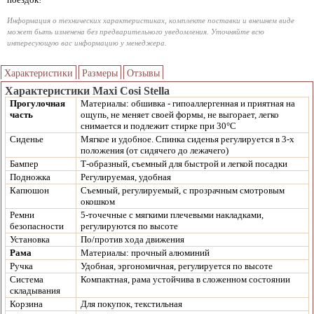
Информация о технических характеристиках, комплекте поставки и внешнем виде
может быть изменена без предварительного уведомления. Уточняйте всю
интересующую вас информацию у менеджера.
Характеристики
Размеры
Отзывы
Характеристики Maxi Cosi Stella
Прогулочная
Материалы: обшивка - гипоаллергенная и приятная на
часть
ощупь, не меняет своей формы, не выгорает, легко
снимается и подлежит стирке при 30°С
Сиденье
Мягкое и удобное. Спинка сиденья регулируется в 3-х
положения (от сидячего до лежачего)
Бампер
Т-образный, съемный для быстрой и легкой посадки
Подножка
Регулируемая, удобная
Капюшон
Съемный, регулируемый, с прозрачным смотровым
окошком
Ремни
5-точечные с мягкими плечевыми накладками,
безопасности
регулируются по высоте
Установка
По/против хода движения
Рама
Материалы: прочный алюминий
Ручка
Удобная, эргономичная, регулируется по высоте
Система
Компактная, рама устойчива в сложенном состоянии
складывания
Корзина
Для покупок, текстильная