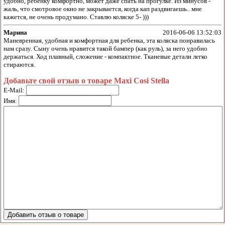
удобно, ребенку комфортно, может даже спать на прогулке. Из минусов -
жаль, что смотровое окно не закрывается, когда кап раздвигаешь.. мне
кажется, не очень продумано. Ставлю коляске 5- )))
Марина
2016-06-06 13:52:03
Маневренная, удобная и комфортная для ребенка, эта коляска понравилась
нам сразу. Сыну очень нравится такой бампер (как руль), за него удобно
держаться. Ход плавный, сложение - компактное. Тканевые детали легко
стираются.
Добавьте свой отзыв о товаре Maxi Cosi Stella
E-Mail:
Имя: