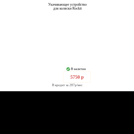
Укачивающее устройство
для коляски Rockit
В наличии
5750 р
В кредит за 287р/мес