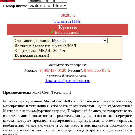
Выбор цвета:
38295
р
В кредит за 1914р
Купить
✓
Есть в наличии
Стоимость доставки
Доставка бесплатно
внутри МКАД.
За пределами МКАД -
30
р/км.
Возможна сегодня!
Закажите по телефону:
Москва:
8(495)137-9120
Россия*:
8-800 555-9172
* бесплатный звонок по России.
Заказать обратный звонок
Производитель:
Maxi-Cosi (Голландия)
Коляска прогулочная Maxi-Cosi Stella
- практичная и очень компактная,
маневренная и устойчивая, управлять такой коляской – одно удовольствие!
Мягкое и очень комфортное сиденье, Т-образный бампер, регулируемые по
высоте ремни безопасности и родительская ручка, поворотные передние
колеса, которые придают маневренность, центральная система тормоза,
необычайно легкое сложение и устойчивость вертикальном положении в
сложенном состоянии – эта коляска идеальна для прогулок, путешествий и
поездок!