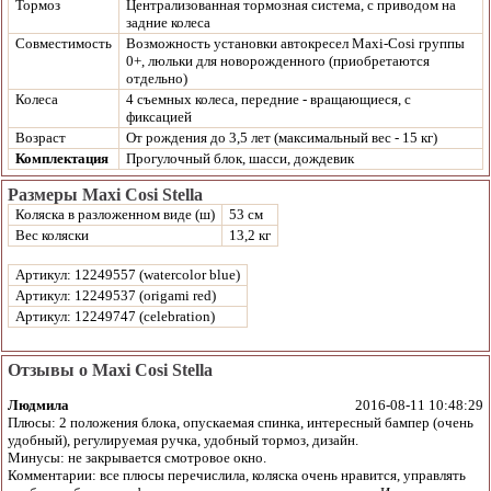
Тормоз
Централизованная тормозная система, с приводом на
задние колеса
Совместимость
Возможность установки автокресел Maxi-Cosi группы
0+, люльки для новорожденного (приобретаются
отдельно)
Колеса
4 съемных колеса, передние - вращающиеся, с
фиксацией
Возраст
От рождения до 3,5 лет (максимальный вес - 15 кг)
Комплектация
Прогулочный блок, шасси, дождевик
Размеры Maxi Cosi Stella
Коляска в разложенном виде (ш)
53 см
Вес коляски
13,2 кг
Артикул: 12249557 (watercolor blue)
Артикул: 12249537 (origami red)
Артикул: 12249747 (celebration)
Отзывы о Maxi Cosi Stella
Людмила
2016-08-11 10:48:29
Плюсы: 2 положения блока, опускаемая спинка, интересный бампер (очень
удобный), регулируемая ручка, удобный тормоз, дизайн.
Минусы: не закрывается смотровое окно.
Комментарии: все плюсы перечислила, коляска очень нравится, управлять