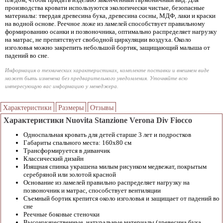
производства кровати используются экологически чистые, безопасные
материалы: твердая древесина бука, древесина сосны, МДФ, лаки и краски
на водной основе. Реечное ложе из ламелей способствует правильному
формированию осанки и позвоночника, оптимально распределяет нагрузку
на матрас, не препятствует свободной циркуляции воздуха. Около
изголовья можно закрепить небольшой бортик, защищающий малыша от
падений во сне.
Информация о технических характеристиках, комплекте поставки и внешнем виде
может быть изменена без предварительного уведомления. Уточняйте всю
интересующую вас информацию у менеджера.
Характеристики
Размеры
Отзывы
Характеристики Nuovita Stanzione Verona Div Fiocco
Односпальная кровать для детей старше 3 лет и подростков
Габариты спального места: 160х80 см
Трансформируется в диванчик
Классический дизайн
Изящная спинка украшена милым рисунком медвежат, покрытым
серебряной или золотой красной
Основание из ламелей правильно распределяет нагрузку на
позвоночник и матрас, способствует вентиляции
Съемный бортик крепится около изголовья и защищает от падений во
сне
Реечные боковые стеночки
Высококачественные, натуральные материалы (древесина бука,