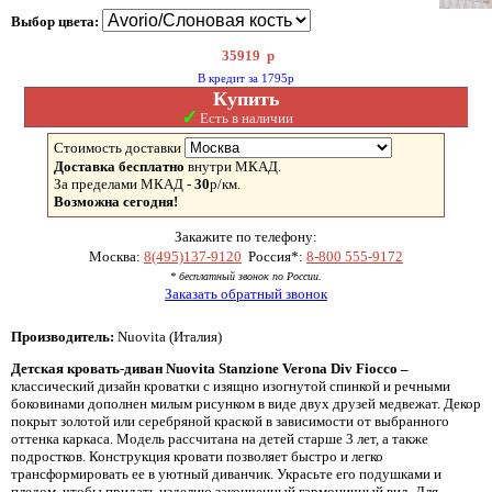
Выбор цвета:
35919
р
В кредит за 1795р
Купить
✓
Есть в наличии
Стоимость доставки
Доставка бесплатно
внутри МКАД.
За пределами МКАД -
30
р/км.
Возможна сегодня!
Закажите по телефону:
Москва:
8(495)137-9120
Россия*:
8-800 555-9172
* бесплатный звонок по России.
Заказать обратный звонок
Производитель:
Nuovita (Италия)
Детская кровать-диван Nuovita Stanzione Verona Div Fiocco –
классический дизайн кроватки с изящно изогнутой спинкой и речными
боковинами дополнен милым рисунком в виде двух друзей медвежат. Декор
покрыт золотой или серебряной краской в зависимости от выбранного
оттенка каркаса. Модель рассчитана на детей старше 3 лет, а также
подростков. Конструкция кровати позволяет быстро и легко
трансформировать ее в уютный диванчик. Украсьте его подушками и
пледом, чтобы придать изделию законченный гармоничный вид. Для