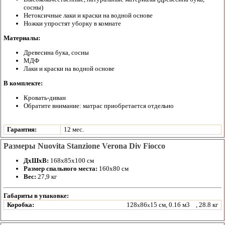
сосны)
Нетоксичные лаки и краски на водной основе
Ножки упростят уборку в комнате
Материалы:
Древесина бука, сосны
МДФ
Лаки и краски на водной основе
В комплекте:
Кровать-диван
Обратите внимание: матрас приобретается отдельно
Гарантия:
12 мес.
Размеры Nuovita Stanzione Verona Div Fiocco
ДхШхВ:
168х85х100 см
Размер спального места:
160х80 см
Вес:
27,9 кг
Габариты в упаковке:
Коробка:
128
86
15 см, 0.16 м3
, 28.8 кг
x
x