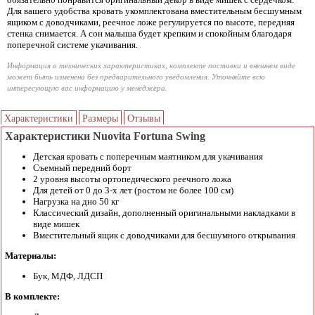
Для вашего удобства кровать укомплектована вместительным бесшумным
ящиком с доводчиками, реечное ложе регулируется по высоте, передняя
стенка снимается. А сон малыша будет крепким и спокойным благодаря
поперечной системе укачивания.
Информация о технических характеристиках, комплекте поставки и внешнем виде
может быть изменена без предварительного уведомления. Уточняйте всю
интересующую вас информацию у менеджера.
Характеристики
Размеры
Отзывы
Характеристики Nuovita Fortuna Swing
Детская кровать с поперечным маятником для укачивания
Съемный передний борт
2 уровня высоты ортопедического реечного ложа
Для детей от 0 до 3-х лет (ростом не более 100 см)
Нагрузка на дно 50 кг
Классический дизайн, дополненный оригинальными накладками в
виде мишек
Вместительный ящик с доводчиками для бесшумного открывания
Материалы:
Бук, МДФ, ЛДСП
В комплекте: