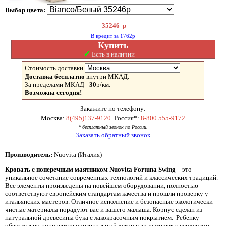
Выбор цвета:
35246
р
В кредит за 1762р
Купить
✓
Есть в наличии
Стоимость доставки
Доставка бесплатно
внутри МКАД.
За пределами МКАД -
30
р/км.
Возможна сегодня!
Закажите по телефону:
Москва:
8(495)137-9120
Россия*:
8-800 555-9172
* бесплатный звонок по России.
Заказать обратный звонок
Производитель:
Nuovita (Италия)
Кровать с поперечным маятником Nuovita Fortuna Swing
– это
уникальное сочетание современных технологий и классических традиций.
Все элементы произведены на новейшем оборудовании, полностью
соответствуют европейским стандартам качества и прошли проверку у
итальянских мастеров. Отличное исполнение и безопасные экологически
чистые материалы порадуют вас и вашего малыша. Корпус сделан из
натуральной древесины бука с лакокрасочным покрытием. Ребенку
обязательно понравится оригинальный декор в виде мишек с сердечком.