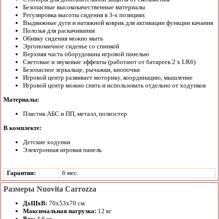
Безопасные высококачественные материалы
Регулировка высоты сидения в 3-х позициях
Выдвижные дуги и натяжной коврик для активации функции качания
Полозья для раскачивания
Обивку сидения можно мыть
Эргономичное сиденье со спинкой
Верхняя часть оборудована игровой панелью
Световые и звуковые эффекты (работают от батареек 2 х LR6)
Безопасное зеркальце, рычажки, кнопочки
Игровой центр развивает моторику, координацию, мышление
Игровой центр можно снять и использовать отдельно от ходунков
Материалы:
Пластик АБС и ПП, металл, полиэстер
В комплекте:
Детские ходунки
Электронная игровая панель
Гарантия:
6 мес.
Размеры Nuovita Carrozza
ДхШхВ:
70х53х70 см
Максимальная нагрузка:
12 кг
Вес:
4,6 кг