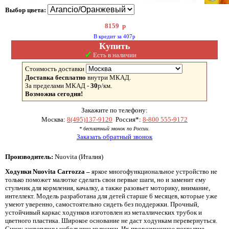
Выбор цвета:
8159
р
В кредит за 407р
Купить
✓
Есть в наличии
Стоимость доставки
Доставка бесплатно
внутри МКАД.
За пределами МКАД -
30
р/км.
Возможна сегодня!
Закажите по телефону:
Москва:
8(495)137-9120
Россия*:
8-800 555-9172
* бесплатный звонок по России.
Заказать обратный звонок
Производитель:
Nuovita (Италия)
Ходунки Nuovita Carrozza –
яркое многофункциональное устройство не
только поможет малютке сделать свои первые шаги, но и заменит ему
стульчик для кормления, качалку, а также разовьет моторику, внимание,
интеллект. Модель разработана для детей старше 6 месяцев, которые уже
умеют уверенно, самостоятельно сидеть без поддержки. Прочный,
устойчивый каркас ходунков изготовлен из металлических трубок и
цветного пластика. Широкое основание не даст ходункам перевернуться.
Снизу закреплены небольшие колесики. Их прорезиненное покрытие