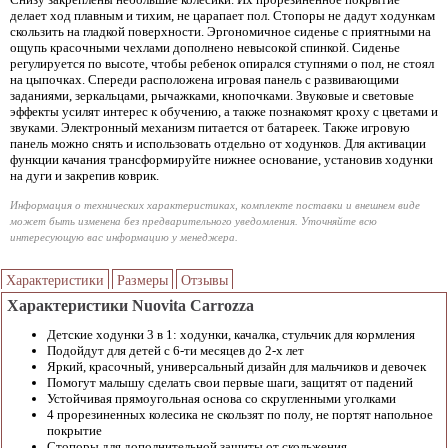
делает ход плавным и тихим, не царапает пол. Стопоры не дадут ходункам
скользить на гладкой поверхности. Эргономичное сиденье с приятными на
ощупь красочными чехлами дополнено невысокой спинкой. Сиденье
регулируется по высоте, чтобы ребенок опирался ступнями о пол, не стоял
на цыпочках. Спереди расположена игровая панель с развивающими
заданиями, зеркальцами, рычажками, кнопочками. Звуковые и световые
эффекты усилят интерес к обучению, а также познакомят кроху с цветами и
звуками. Электронный механизм питается от батареек. Также игровую
панель можно снять и использовать отдельно от ходунков. Для активации
функции качания трансформируйте нижнее основание, установив ходунки
на дуги и закрепив коврик.
Информация о технических характеристиках, комплекте поставки и внешнем виде
может быть изменена без предварительного уведомления. Уточняйте всю
интересующую вас информацию у менеджера.
Характеристики
Размеры
Отзывы
Характеристики Nuovita Carrozza
Детские ходунки 3 в 1: ходунки, качалка, стульчик для кормления
Подойдут для детей с 6-ти месяцев до 2-х лет
Яркий, красочный, универсальный дизайн для мальчиков и девочек
Помогут малышу сделать свои первые шаги, защитят от падений
Устойчивая прямоугольная основа со скругленными уголками
4 прорезиненных колесика не скользят по полу, не портят напольное
покрытие
Стопоры для дополнительной защиты от скольжения