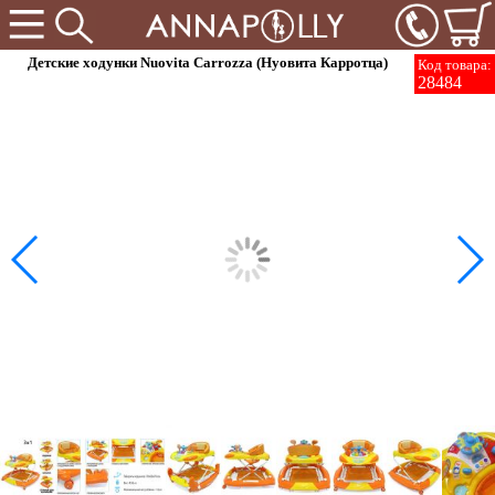
Детские ходунки Nuovita Carrozza (Нуовита Карротца)
Код товара:
28484