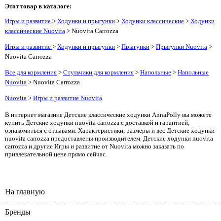
Этот товар в каталоге:
Игры и развитие
>
Ходунки и прыгунки
>
Ходунки классические
>
Ходунки
классические Nuovita
> Nuovita Carrozza
Игры и развитие
>
Ходунки и прыгунки
>
Прыгунки
>
Прыгунки Nuovita
>
Nuovita Carrozza
Все для кормления
>
Стульчики для кормления
>
Напольные
>
Напольные
Nuovita
> Nuovita Carrozza
Nuovita
>
Игры и развитие Nuovita
В интернет магазине Детские классические ходунки AnnaPolly вы можете
купить Детские ходунки nuovita carrozza с доставкой и гарантией,
ознакомиться с отзывами. Характеристики, размеры и вес Детские ходунки
nuovita carrozza предоставлены производителем. Детские ходунки nuovita
carrozza и другие Игры и развитие от Nuovita можно заказать по
привлекательной цене прямо сейчас.
На главную
Бренды