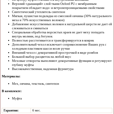
Верхний «дышащий» слой ткани Oxford PU с мембранным
покрытием обладает водо- и ветронепроницаемыми свойствами
Синтетический утеплитель синтепон
Мягкая, пушистая подкладка из смесовой овчины (30% натурального
меха и 70% искусственных волокон)
Добавление искусственных волокон к натуральной шерсти не дает ей
слеживаться и сминаться
Специальная обработка ворсистых краев не дает меху попадать
внутрь молнии, под бегунок
Полностью расстегивается и трансформируется в коврик
Дополнительный чехол исключает соприкосновение Ваших рук с
холодным пластиком шасси возле ручки
Внешний чехол с декоративной прострочкой в виде ромбов
Большой выбор расцветок на любой вкус
Меховые отвороты выполняют декоративные функции и регулируют
глубину муфты
Высококачественная, надежная фурнитура
Материалы:
Мех, овчина, текстиль, синтепон
В комплекте:
Муфта
Гарантия:
6 мес.