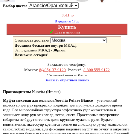
Выбор цвета:
3511
р
В кредит за 175р
Купить
✓
Есть в наличии
Стоимость доставки
Доставка бесплатно
внутри МКАД.
За пределами МКАД -
30
р/км.
Возможна сегодня!
Закажите по телефону:
Москва:
8(495)137-9120
Россия*:
8-800 555-9172
* бесплатный звонок по России.
Заказать обратный звонок
Производитель:
Nuovita (Италия)
Муфта меховая для коляски Nuovita Polare Bianco –
утепленный
аксессуар для рук прекрасно подойдет для прогулок в холодное время
года. Его многослойная структура эффективно удерживает тепло и
защищает кожу рук от холода, ветра, снега. Просторные внутренние
габариты не будут стеснять даже крупные мужские руки. Будьте
внимательны: аксессуар крепится только на сплошную ручку колясок или
санок любых моделей. Для фиксации наденьте муфту на ручку и закрепите
при помощи боковых молний и центральных внутренних кнопок. Верхний