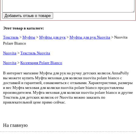
Этот товар в каталоге:
Текстиль
>
Муфты
>
Муфты для рук
>
Муфты для рук Nuovita
> Nuovita
Polare Bianco
Nuovita
>
Текстиль Nuovita
Nuovita
>
Коллекция Polare Bianco
В интернет магазине Муфты для рук на ручку детских колясок AnnaPolly
вы можете купить Муфта меховая для коляски nuovita polare bianco с
доставкой и гарантией, ознакомиться с отзывами. Характеристики, размеры
и вес Муфта меховая для коляски nuovita polare bianco предоставлены
производителем. Муфта меховая для коляски nuovita polare bianco и другие
Текстиль для детских колясок от Nuovita можно заказать по
привлекательной цене прямо сейчас.
На главную