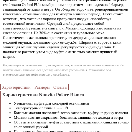
слой ткани Oxford PU с мембранным покрытием – это надежный барьер,
защищающий от влаги и ветра. Он обладает водо- и ветронепроницаемыми
качествами, столь важными для комфорта в зимний период. Также стоит
отметить, что материал хорошо пропускает воздух, способствуя
естественной вентиляции. Средний слой представляет собой
синтетический утеплитель синтепон. Мягкая подкладка изготовлена из
смесовой овчины. На 30% она состоит из натурального меха.
Синтетические же волокна препятствуют деформации, скатыванию
меховой опушки, повышают срок ее службы. Ширина отворотов, как и
зависящая от них глубина изделия, регулируются индивидуально. В
полностью расстегнутом виде муфта с легкостью заменит пушистый
коврик.
Информация о технических характеристиках, комплекте поставки и внешнем виде
может быть изменена без предварительного уведомления. Уточняйте всю
интересующую вас информацию у менеджера.
Характеристики
Размеры
Отзывы
Характеристики Nuovita Polare Bianco
Утепленная муфта для холодной осени, зимы
Температурный режим: 0 – -30⁰С
Боковые молнии позволят быстро закрепить муфту на ручку коляски
Молнии плотно закрывают боковины, защищая от холода и ветра
Обратите внимание: муфта совместима с колясками и санками только
со сплошной ручкой
По центру муфта стягивается внутренними кнопками