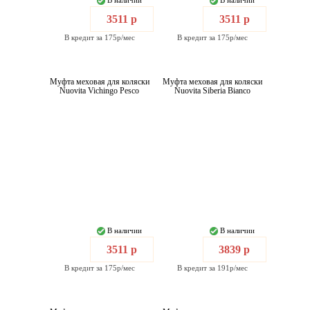
В наличии
В наличии
3511 р
3511 р
В кредит за 175р/мес
В кредит за 175р/мес
Муфта меховая для коляски
Муфта меховая для коляски
Nuovita Vichingo Pesco
Nuovita Siberia Bianco
В наличии
В наличии
3511 р
3839 р
В кредит за 175р/мес
В кредит за 191р/мес