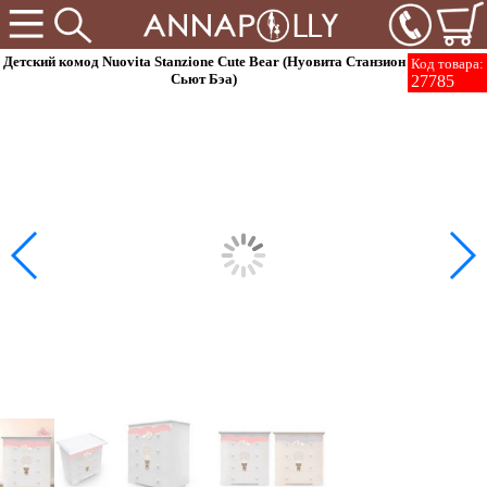
Детский комод Nuovita Stanzione Cute Bear (Нуовита Станзион
Код товара:
Сьют Бэа)
27785