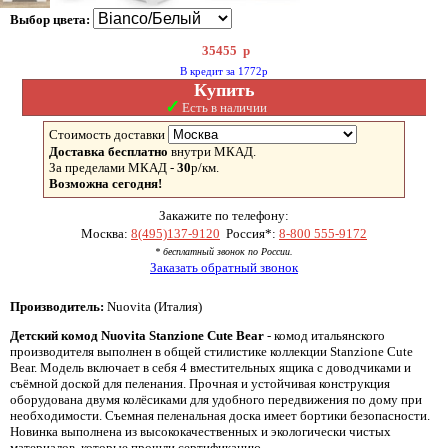
Выбор цвета:
35455
р
В кредит за 1772р
Купить
✓
Есть в наличии
Стоимость доставки
Доставка бесплатно
внутри МКАД.
За пределами МКАД -
30
р/км.
Возможна сегодня!
Закажите по телефону:
Москва:
8(495)137-9120
Россия*:
8-800 555-9172
* бесплатный звонок по России.
Заказать обратный звонок
Производитель:
Nuovita (Италия)
Детский комод Nuovita Stanzione Cute Bear
- комод итальянского
производителя выполнен в общей стилистике коллекции Stanzione Cute
Bear. Модель включает в себя 4 вместительных ящика с доводчиками и
съёмной доской для пеленания. Прочная и устойчивая конструкция
оборудована двумя колёсиками для удобного передвижения по дому при
необходимости. Съемная пеленальная доска имеет бортики безопасности.
Новинка выполнена из высококачественных и экологически чистых
материалов, которые прошли сертификацию.