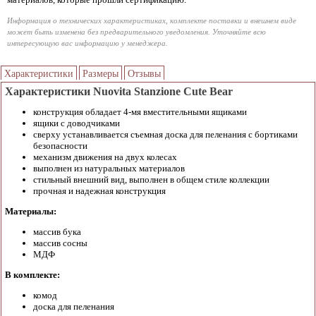
Информация о технических характеристиках, комплекте поставки и внешнем виде
может быть изменена без предварительного уведомления. Уточняйте всю
интересующую вас информацию у менеджера.
Характеристики
Размеры
Отзывы
Характеристики Nuovita Stanzione Cute Bear
конструкция обладает 4-мя вместительными ящиками
ящики с доводчиками
сверху устанавливается съемная доска для пеленания с бортиками
безопасности
механизм движения на двух колесах
выполнен из натуральных материалов
стильный внешний вид, выполнен в общем стиле коллекции
прочная и надежная конструкция
Материалы:
массив бука
массив сосны
МДФ
В комплекте:
комод
доска для пеленания