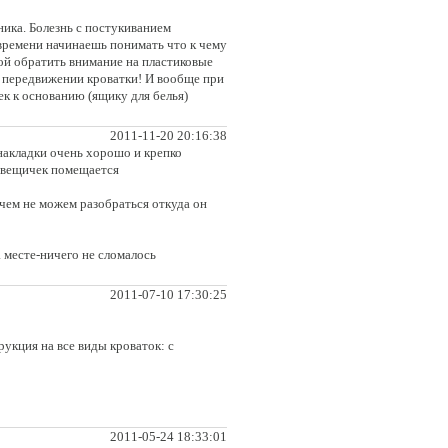
ика. Болезнь с постукиванием
 времени начинаешь понимать что к чему
ой обратить внимание на пластиковые
и передвижении кроватки! И вообще при
ек к основанию (ящику для белья)
2011-11-20 20:16:38
 накладки очень хорошо и крепко
х вещичек помещается
ичем не можем разобраться откуда он
 месте-ничего не сломалось
2011-07-10 17:30:25
укция на все виды кроваток: с
2011-05-24 18:33:01