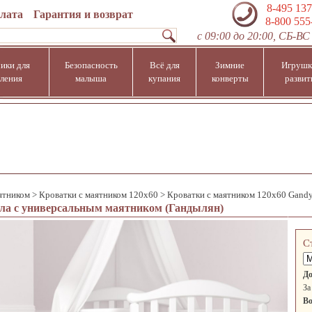
8-495 137
плата
Гарантия и возврат
8-800 555
с 09:00 до 20:00, СБ-ВС 
ики для
Безопасность
Всё для
Зимние
Игрушк
ления
малыша
купания
конверты
развит
ятником
>
Кроватки с маятником 120х60
>
Кроватки с маятником 120х60 Gand
ла с универсальным маятником (Гандылян)
С
До
За
Во