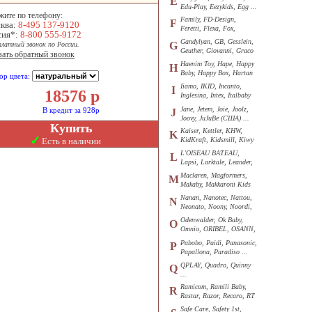
E
Edu-Play, Eezykids, Egg ...
жите по телефону:
Family, FD-Design,
F
ква:
8-495 137-9120
Feretti, Flexa, Fox,
сия*:
8-800 555-9172
Funkids ...
Gandylyan, GB, Gesslein,
G
платный звонок по России.
Geuther, Giovanni, Graco
зать обратный звонок
...
Haenim Toy, Hape, Happy
H
Baby, Happy Box, Hartan
ор цвета:
...
Iiamo, IKID, Incanto,
I
18576
р
Inglesina, Intex, Italbaby
...
Jane, Jetem, Joie, Joolz,
В кредит за 928р
J
Joovy, JuJuBe (США) ...
Купить
Kaiser, Kettler, KHW,
K
✓
Есть в наличии
KidKraft, Kidsmill, Kiwy
...
L'OISEAU BATEAU,
L
Lapsi, Larktale, Leander,
Loon ...
Maclaren, Magformers,
M
Makaby, Makkaroni Kids
...
Nanan, Nanotec, Nattou,
N
Neonato, Noony, Noordi,
Nuk ...
Odenwalder, Ok Baby,
O
Omnio, ORIBEL, OSANN,
Oyster ...
Pabobo, Paidi, Panasonic,
P
Papallona, Paradiso ...
QPLAY, Quadro, Quinny
Q
...
Ramicom, Ramili Baby,
R
Rastar, Razor, Recaro, RT
...
Safe Care, Safety 1st,