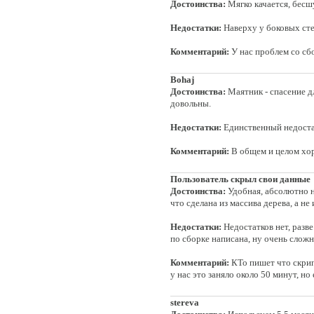
Достоинства:
Мягко качается, бесш
Недостатки:
Наверху у боковых сте
Комментарий:
У нас проблем со сб
Bohaj
Достоинства:
Маятник - спасение дл
довольны.
Недостатки:
Единственный недостат
Комментарий:
В общем и целом хор
Пользователь скрыл свои данные
Достоинства:
Удобная, абсолютно не
что сделана из массива дерева, а н
Недостатки:
Недостатков нет, разв
по сборке написана, ну очень сложн
Комментарий:
КТо пишет что скрипи
у нас это заняло около 50 минут, но
stereva