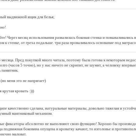
ный выдвижной ящик для белья;
сно!
те! Через месяц использования развалилась боковая стенка и повываливались в
ком к стенке, от греха подальше. три раза проваливалось основание под матра
 месяца. Пред покупкой много читала, поэтому была готова к некоторым недос
олго (часов 5 точно), но у нас ничего не скрипит, не шумит, а человеку впер
ь памятник.
(но меня это не напрягает)
 крутая кровать :)))
ипе качественно сделана, натуральные материалы, довольно тяжелая и устойч
шумный маятниковый механизм.
ые фиксаторы абсолютно не выполняют свою функцию! Хорошо бы производи
гда подвижная боковина опущена и кроватку качают, то изголовье и противопол
онечно маловат.