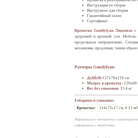
Инструкция по сборке
Инструмент для сборки
Гарантийный талон
Сертификат
Кроватка Gandylyan Людмила с
здоровый и крепкий сон. Мебель 
продольном направлениях. Специ
механизма, продлевая, таким образо
Размеры Gandylyan:
ДхШхВ:
127x70x110 см
Матрас в кроватку:
120х60 
Вес без упаковки:
33.4 кг
Габариты в упаковке:
Кроватка:
124
75
17 см, 0.15 м3
x
x
Информация о технических характеристи
информацию у менеджера.