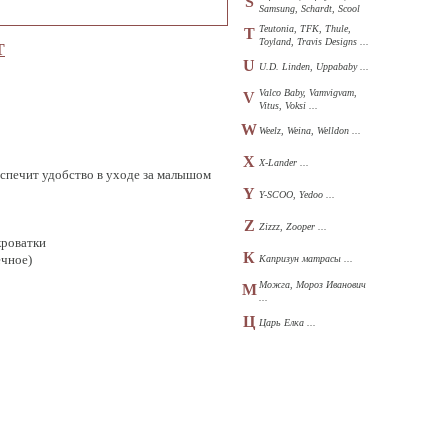
S
Samsung, Schardt, Scool
...
Teutonia, TFK, Thule,
T
Toyland, Travis Designs ...
Т
U
U.D. Linden, Uppababy ...
Valco Baby, Vamvigvam,
V
Vitus, Voksi ...
W
Weelz, Weina, Welldon ...
X
X-Lander ...
еспечит удобство в уходе за малышом
Y
Y-SCOO, Yedoo ...
Z
Zizzz, Zooper ...
кроватки
К
ечное)
Капризун матрасы ...
Можга, Мороз Иванович
М
...
Ц
Царь Елка ...