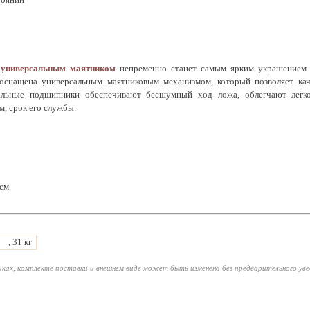
 универсальным маятником
непременно станет самым ярким украшением 
оснащена универсальным маятниковым механизмом, который позволяет кача
альные подшипники обеспечивают бесшумный ход ложа, облегчают легк
м, срок его службы.
см
, 31 кг
ках, комплекте поставки и внешнем виде может быть изменена без предварительного ув