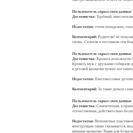
Пользователь скрыл свои данные
Достоинства:
Удобный, вместитель
Недостатки:
очень ненадежно, опа
Комментарий:
Родители! не покупай
снова...Склеили и поставили тем бо
Пользователь скрыл свои данные
Достоинства:
Кровать используем 3
Кровать муж с друзьями собирали д
к детской кроватки нужно поставит
Недостатки:
Пластмассовые детали 
Комментарий:
За такие деньги самая
Пользователь скрыл свои данные
Достоинства:
Симпатичная, в принц
отечественная, действительно бес
Недостатки:
Непонятные пластиков
конструкции также сказывается, ко
качании кроватки. Ящик для белья к