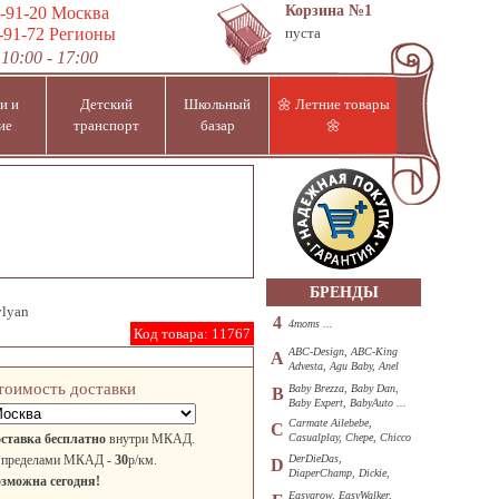
Корзина
№1
-91-20
Москва
-91-72
Регионы
пуста
10:00 - 17:00
и и
Детский
Школьный
🌼 Летние товары
ие
транспорт
базар
🌼
БРЕНДЫ
ylyan
4
4moms ...
Код товара:
11767
ABC-Design, ABC-King
A
Advesta, Agu Baby, Anel
...
тоимость доставки
Baby Brezza, Baby Dan,
B
Baby Expert, BabyAuto ...
Carmate Ailebebe,
C
ставка бесплатно
внутри МКАД.
Casualplay, Chepe, Chicco
...
 пределами МКАД -
30
р/км.
DerDieDas,
D
DiaperChamp, Dickie,
зможна сегодня!
Diono, DOHANY ...
Easygrow, EasyWalker,