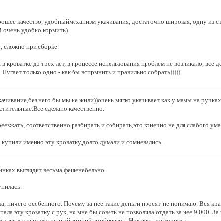
ошее качество, удобныймеханизм укачивания, достаточно широкая, одну из ст
В очень удобно кормить)
, сложно при сборке.
в кроватке до трех лет, в процессе использования проблем не возникало, все 
 Пугает только одно - как бы вспрмнить и правильно собрать)))))
ачивание,без него бы мы не жили))очень мягко укачивает как у мамы на ручка
стительные.Все сделано качественно.
езжать, соответственно разбирать и собирать,это конечно не для слабого ума)
 купили именно эту кроватку,долго думали и сомневались.
инках выглядит весьма фешенебельно.
пилась.
а, ничего особенного. Почему за нее такие деньги просят-не понимаю. Вся кр
ала эту кроватку с рук, но мне бы советь не позволила отдать за нее 9 000. За
стился даже разложенный зимний комбинезон. Никаких достоинств.