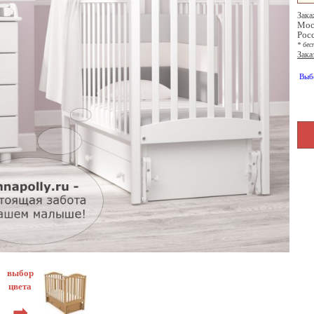
Зака
Мос
Рос
* бес
Зака
Выб
выбор
цвета
➡