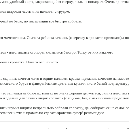
умно, удобный ящик, закрывающийся сверху, пыль не попадает. Очень приятна
нок широкая часть няня налезает с трудом.
оркой не было, по инструкции все быстро собрали.
я мамского сна. Сначала ребенка качаешь (я веревку к кроватки привязала) а по
ок - пластиковые стопоры, сломались быстро. Толку от них накакого.
ошая кроватка. Ничего особенного.
 скрипит, качется легко и одним пальцем, краска надежная, качество на высоте,
е из клееного бруса и фанеры.Разные цвета, мы купили чисто белый под гарнитур
е что заглушки на боковых винтах не очень хорошо держаться, они из пластика
о и сделана для разных видок кроваток (с ящиком, без, с механизмом продольног
т и шумит видимо неправильно собрали кроватку, да, собирать ее не самое лег
 если все четко и правильно сделать кроватка супер! рекомендую