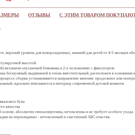
АЗМЕРЫ
ОТЗЫВЫ
С ЭТИМ ТОВАРОМ ПОКУПАЮ
)
те, верхний уровень для новорожденных, нижний для детей от 4-5 месяцев об
регулируемой высотой
й) механизм опускаемой боковины в 2-х положениях с фиксатором
ыша бесшумный, выдвижной и очень вместительный, расположен в основании 
процессе сборки устанавливается направление качения: продольное или попер
альный, идеально вписывается в интерьер современной детской комнаты
вказского бука
го качества
ой основе, абсолютно гипоаллергенны, нетоксичны и не требует особого ухода
адки на перекладинах - нетоксичный и эластичный АБС-пластик
тоянии