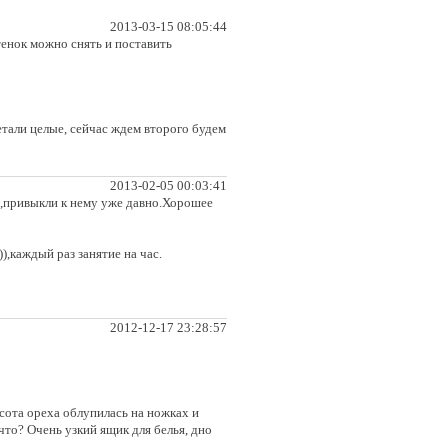
2013-03-15 08:05:44
енок можно снять и поставить
детали целые, сейчас ждем второго будем
2013-02-05 00:03:41
х,привыкли к нему уже давно.Хорошее
),каждый раз занятие на час.
2012-12-17 23:28:57
асота ореха облупилась на ножках и
 что? Очень узкий ящик для белья, дно