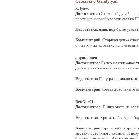
Отзывы о Gandylyan
kotya-k
Достоинства:
Стильный дизайн, хор
вплотную к своей кровати (так на Г
Недостатки:
ящик под белье узковат
Комментарий:
Старшая дочка спала 
опять эту же кроватку использовать.
anyuta.foten
Достоинства:
Супер маятниковое ук
дерево,без сильно запаха,ящики вме
Недостатки:
Пару раз пришлось пере
Комментарий:
Очень довольны, что
DenGor01
Достоинства:
+В интернете на карт
Недостатки:
-Кроватка быстро облу
Комментарий:
Кроватка как кроватк
местах постоянного касания. Я покуп
быстро вывалилось. В него не поме