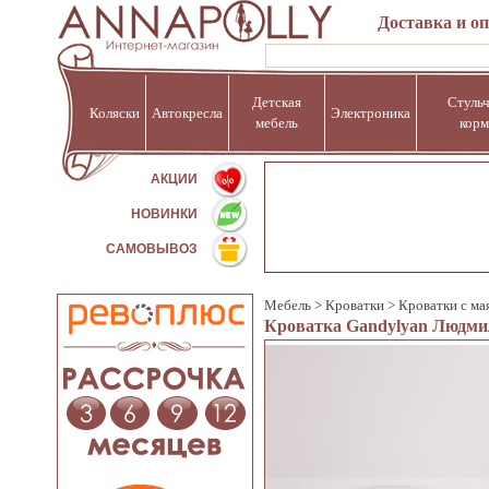
Доставка и о
Детская
Стульч
Коляски
Автокресла
Электроника
мебель
корм
%
АКЦИИ
НОВИНКИ
САМОВЫВОЗ
Мебель
>
Кроватки
>
Кроватки с ма
Кроватка Gandylyan Людми