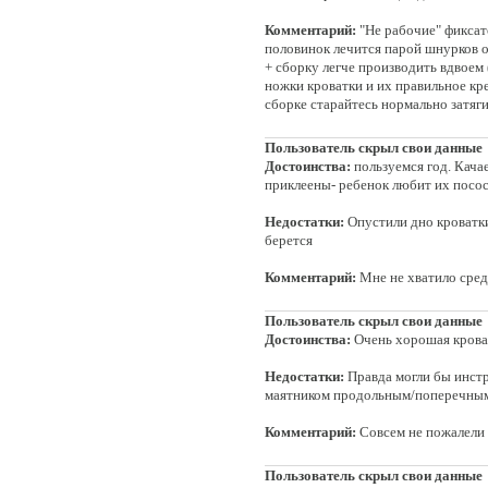
Комментарий:
"Не рабочие" фиксат
половинок лечится парой шнурков о
+ сборку легче производить вдвоем
ножки кроватки и их правильное кр
сборке старайтесь нормально затяг
Пользователь скрыл свои данные
Достоинства:
пользуемся год. Качае
приклеены- ребенок любит их посос
Недостатки:
Опустили дно кроватки
берется
Комментарий:
Мне не хватило средн
Пользователь скрыл свои данные
Достоинства:
Очень хорошая кроват
Недостатки:
Правда могли бы инстр
маятником продольным/поперечным, н
Комментарий:
Совсем не пожалели о
Пользователь скрыл свои данные