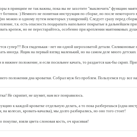
оры в принципе не так важны, пока вы не захотите "выключить" функцию маятн
т ботинок :) Немного не понятная инструкция по сборке, но после некоторого
 (но можно и одному путем некоторых ухищрений). Следует сразу перед сборк
епление, т.к. есть опасность поцарапать напольное покрытые в дальнейшем пр
ивать крепеж, но не перестарайтесь, особенно при креплении маятниковых душ
тся супер!!! Вся гладенькая - нет ни одной шероховатой детали. Силиконовые
ать иногда. Ящик на первый взгляд маленький, но на самом деле много детски
 в нижнее положение, и если посильнее качать, то раздается как-бы скрип. Пр
его положения дна кроватки. Собрал муж без проблем. Пользуемся год- все на
ка! Не скрипит, не шумит, нам все понравилось.
укцию к каждой кроватке отдельную делать, а то пока разберешься (одна инстр
а колесах, кровать-качалка), мы долго разбирались, но оно того стоит!
 покупке, взяли цвета слоновая кость, оч красивая!