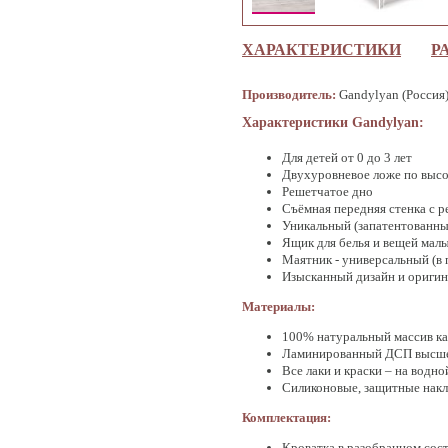
ХАРАКТЕРИСТИКИ
Р
Производитель:
Gandylyan (Россия
Характеристики Gandylyan:
Для детей от 0 до 3 лет
Двухуровневое ложе по высо
Решетчатое дно
Съёмная передняя стенка с 
Уникальный (запатентованны
Ящик для белья и вещей мал
Маятник - универсальный (в 
Изысканный дизайн и оригин
Материалы:
100% натуральный массив ка
Ламинированный ДСП высше
Все лаки и краски – на водн
Силиконовые, защитные накл
Комплектация:
Кроватка в разобранном сос