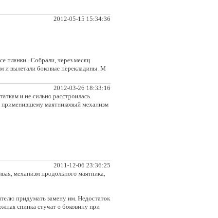
2012-05-15 15:34:36
се планки...Собрали, через месяц
сом и вылетали боковые перекладины. М
2012-03-26 18:33:16
таткам и не сильно расстроилась.
вые применившему маятниковый механизм
2011-12-06 23:36:25
ивая, механизм продольного маятника,
телю придумать замену им. Недостаток
ожная спинка стучат о боковину при