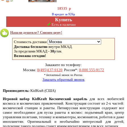
18535
р
В кредит за 926р
Купить
✓
Есть в наличии
Нашли дешевле? Снизим цену!
Стоимость доставки
Доставка бесплатно
внутри МКАД.
За пределами МКАД -
30
р/км.
Возможна сегодня!
Закажите по телефону:
Москва:
8(495)137-9120
Россия*:
8-800 555-9172
* бесплатный звонок по России.
Заказать обратный звонок
Производитель:
KidKraft (США)
Игровой набор KidKraft Космический корабль
для всех любителей
космоса и космических приключений. Конструкция состоит из 2-х частей:
космической станции и ракеты. Пятиярусная конструкция содержит все
самое необходимое для пуска ракеты в космос: подъемный кран, центр
управления полетами, технику и компьютеры, космонавтов, роботов и даже
инопланетян. Оригинальный и необычайно интересный для детей,
получение такого подарка станет ярким впечатлением для всех детишек.