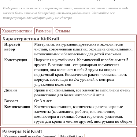
Информация о технических характеристиках, комплекте поставки и внешнем виде
может быть изменена без предварительного уведомления. Уточняйте всю
интересующую вас информацию у менеджера.
Характеристики
Размеры
Отзывы
Характеристики KidKraft
Игровой
Материалы: натуральная древесина и экологически
набор
чистый, современный пластик; окрашена специальными,
нетоксичными и безопасными для детей красками
Конструкция
Надежная и устойчивая. Космический корабль имеет 5
ярусов. В основании - стационарная космическая
станция, она включает в себя 3 яруса на опорах и
подъемный кран. Космическая ракета - съемная часть
корпуса, состоящая из 2-х уровней, с центром
управления полетами
Дизайн
Яркий и оригинальный, все элементы выполнены очень
реалистично для более интересной игры
Возраст
От 3-х лет
Комплектация
Космическая станция, космическая ракета, игровые
элементы (космонавты, роботы, инопланетяне,
компьютеры и техника, бочки горючего, указатели,
грузы для крана и многое другое), инструкция по сборке
Размеры KidKraft
Космический корабль (шхдхв)
56х46х81 см