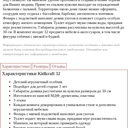
для Ваших модниц. Прямо из спальни куколки выходят на огражденный
балкончик с пальмой. Территорию около дома также можно оформить,
соорудив зону отдыха с бассейном, барбекю, шезлонгом и зонтиком.
Фонарь с подсветкой наполнит домик уютом и поможет создать особую
атмосферу жилого помещения. Туалет издает звуки смыва воды, придавая
игре реалистичность. Габариты домика рассчитаны на куколок высотой до
30 см. В комплект входят 32 предмета мебели и аксессуаров, в том числе
фигурка собачки с миской и будкой.
Информация о технических характеристиках, комплекте поставки и внешнем виде
может быть изменена без предварительного уведомления. Уточняйте всю
интересующую вас информацию у менеджера.
Характеристики
Размеры
Отзывы
Характеристики Kidkraft 32
Детский игрушечный особняк
Подойдет для детей старше 3 лет
Габариты домика рассчитаны на куколок размером до 30 см
Изготовлен из панелей МДФ, древесины, пластика
3 этажа
Каждая комната декорирована в уникальном стиле и дополнена
игрушечной мебелью
Фонарь с мягкой подсветкой наполнит дом уютом
Туалет издает звуки смыва воды, придавая игре реалистичность
Манекен, на который можно примерить одежду
Беговая дорожка и коврик для занятий йогой