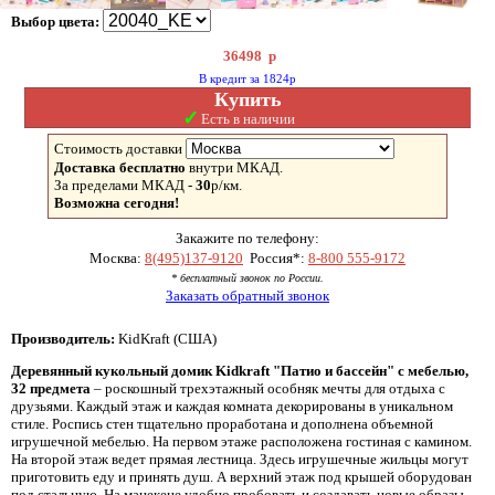
Выбор цвета:
36498
р
В кредит за 1824р
Купить
✓
Есть в наличии
Стоимость доставки
Доставка бесплатно
внутри МКАД.
За пределами МКАД -
30
р/км.
Возможна сегодня!
Закажите по телефону:
Москва:
8(495)137-9120
Россия*:
8-800 555-9172
* бесплатный звонок по России.
Заказать обратный звонок
Производитель:
KidKraft (США)
Деревянный кукольный домик Kidkraft "Патио и бассейн" с мебелью,
32 предмета
– роскошный трехэтажный особняк мечты для отдыха с
друзьями. Каждый этаж и каждая комната декорированы в уникальном
стиле. Роспись стен тщательно проработана и дополнена объемной
игрушечной мебелью. На первом этаже расположена гостиная с камином.
На второй этаж ведет прямая лестница. Здесь игрушечные жильцы могут
приготовить еду и принять душ. А верхний этаж под крышей оборудован
под стальную. На манекене удобно пробовать и создавать новые образы