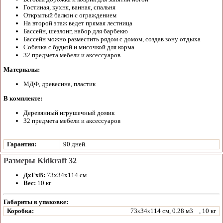
Гостиная, кухня, ванная, спальня
Открытый балкон с ограждением
На второй этаж ведет прямая лестница
Бассейн, шезлонг, набор для барбекю
Бассейн можно разместить рядом с домом, создав зону отдыха
Собачка с будкой и мисочкой для корма
32 предмета мебели и аксессуаров
Материалы:
МДФ, древесина, пластик
В комплекте:
Деревянный игрушечный домик
32 предмета мебели и аксессуаров
Гарантия:
90 дней.
Размеры Kidkraft 32
ДхГхВ:
73х34х114 см
Вес:
10 кг
Габариты в упаковке:
Коробка:
73
34
114 см, 0.28 м3
, 10 кг
x
x