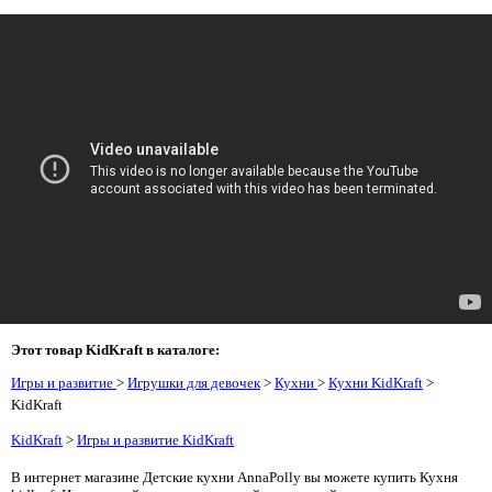
Этот товар KidKraft в каталоге:
Игры и развитие
>
Игрушки для девочек
>
Кухни
>
Кухни KidKraft
>
KidKraft
KidKraft
>
Игры и развитие KidKraft
В интернет магазине Детские кухни AnnaPolly вы можете купить Кухня