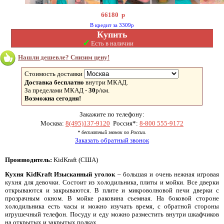
66180
р
В кредит за 3309р
Купить
✓
Есть в наличии
Нашли дешевле? Снизим цену!
Стоимость доставки
Доставка бесплатно
внутри МКАД.
За пределами МКАД -
30
р/км.
Возможна сегодня!
Закажите по телефону:
Москва:
8(495)137-9120
Россия*:
8-800 555-9172
* бесплатный звонок по России.
Заказать обратный звонок
Производитель:
KidKraft (США)
Кухня KidKraft Изысканный уголок
– большая и очень нежная игровая
кухня для девочки. Состоит из холодильника, плиты и мойки. Все дверки
открываются и закрываются. В плите и микроволновой печи дверки с
прозрачным окном. В мойке раковина съемная. На боковой стороне
холодильника есть часы и можно изучать время, с обратной стороны
игрушечный телефон. Посуду и еду можно разместить внутри шкафчиков
на открытых и закрытых полках.