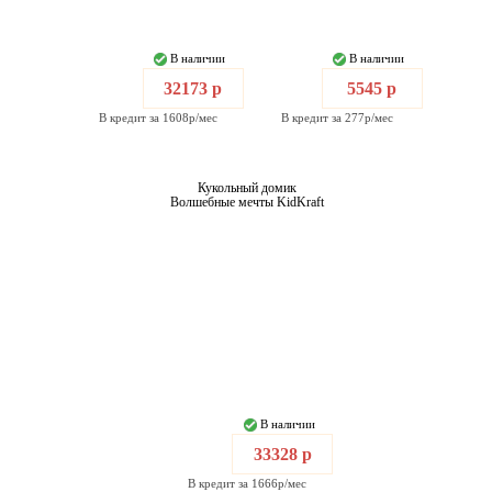
В наличии
В наличии
32173 р
5545 р
В кредит за 1608р/мес
В кредит за 277р/мес
Кукольный домик
Волшебные мечты KidKraft
В наличии
33328 р
В кредит за 1666р/мес