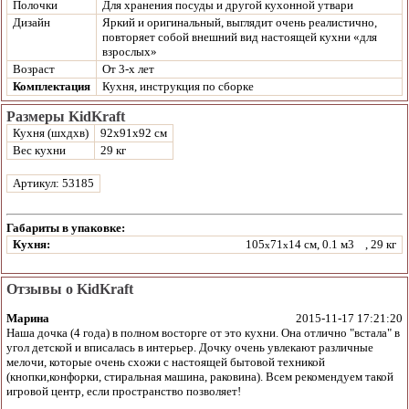
Полочки
Для хранения посуды и другой кухонной утвари
Дизайн
Яркий и оригинальный, выглядит очень реалистично,
повторяет собой внешний вид настоящей кухни «для
взрослых»
Возраст
От 3-х лет
Комплектация
Кухня, инструкция по сборке
Размеры KidKraft
Кухня (шхдхв)
92х91х92 см
Вес кухни
29 кг
Артикул: 53185
Габариты в упаковке:
Кухня:
105
71
14 см, 0.1 м3
, 29 кг
x
x
Отзывы о KidKraft
Марина
2015-11-17 17:21:20
Наша дочка (4 года) в полном восторге от это кухни. Она отлично "встала" в
угол детской и вписалась в интерьер. Дочку очень увлекают различные
мелочи, которые очень схожи с настоящей бытовой техникой
(кнопки,конфорки, стиральная машина, раковина). Всем рекомендуем такой
игровой центр, если пространство позволяет!