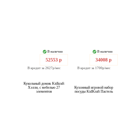
В наличии
В наличии
52553 р
34008 р
В кредит за 2627р/мес
В кредит за 1700р/мес
Кукольный домик Kidkraft
Хэлли, с мебелью 27
Кухонный игровой набор
элементов
посуды KidKraft Пастель