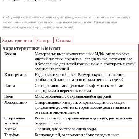
Информация о технических характеристиках, комплекте поставки и внешнем виде
может быть изменена без предварительного уведомления. Уточняйте всю
интересующую вас информацию у менеджера.
Характеристики
Размеры
Отзывы
Характеристики KidKraft
Кухня
Материалы: высококачественный МДФ, экологически
чистый пластик; покрытие - специальные, нетоксичные
и безопасные для детей краски; можно протирать мягкой
влажной тряпочкой
Конструкция
Надежная и устойчивая. Размеры кухни позволяют,
чтобы с ней одновременно играли несколько детей
Плита
С открывающимся духовым шкафом, несколькими
конфорками и переключателями
Печь
Микроволновая, с открывающейся дверцей
Холодильник
С морозильной камерой, открывающийся, оснащен
грифельной доской, на которой можно делать записи и
оставлять рисунки мелом
Стиральная
Реалистичная, с открывающейся дверцей, расположена
машина
рядом с плитой
Мойка
Съемная, для быстрого слива воды
Телефон
Беспроводной, расположен сбоку холодильника