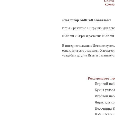
Этот товар KidKraft в каталоге:
Игры и развитие
>
Игрушки для дев
KidKraft
>
Игры и развитие KidKraft
В интернет магазине Детские куколь
ознакомиться с отзывами. Характери
усадьба и другие Игры и развитие о
Рекомендуем по
Игровой наб
Кухня углов
Игровой наб
Ящик для хра
Песочница K
Набор Kidkr