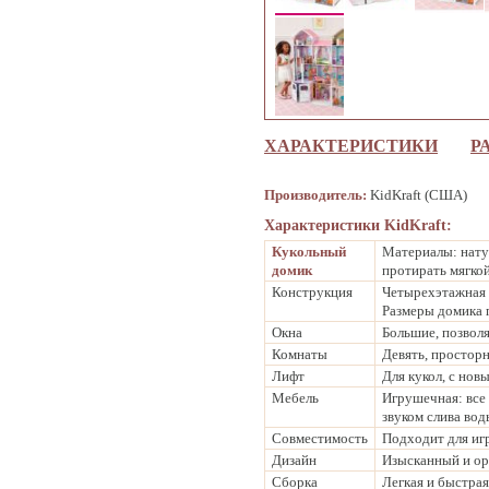
ХАРАКТЕРИСТИКИ
Р
Производитель:
KidKraft (США)
Характеристики KidKraft:
Кукольный
Материалы: нату
домик
протирать мягко
Конструкция
Четырехэтажная 
Размеры домика 
Окна
Большие, позвол
Комнаты
Девять, простор
Лифт
Для кукол, с нов
Мебель
Игрушечная: все
звуком слива вод
Совместимость
Подходит для игр
Дизайн
Изысканный и ор
Сборка
Легкая и быстрая