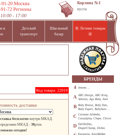
Корзина
№1
-91-20
Москва
-91-72
Регионы
пуста
10:00 - 17:00
и и
Детский
Школьный
🌼 Летние товары
ие
транспорт
базар
🌼
БРЕНДЫ
4
4moms ...
Код товара:
22019
ABC-Design, ABC-King
A
Advesta, Agu Baby, Anel
...
тоимость доставки
Baby Brezza, Baby Dan,
B
Baby Expert, BabyAuto ...
Carmate Ailebebe,
C
ставка бесплатно
внутри МКАД.
Casualplay, Chepe, Chicco
...
 пределами МКАД -
30
р/км.
DerDieDas,
D
DiaperChamp, Dickie,
зможна сегодня!
Diono, DOHANY ...
Easygrow, EasyWalker,