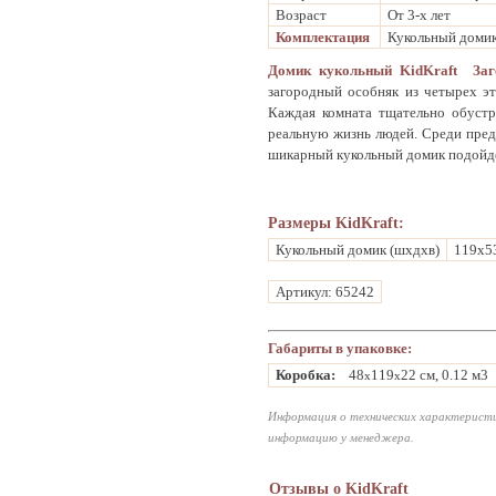
Возраст
От 3-х лет
Комплектация
Кукольный домик,
Домик кукольный KidKraft Заг
загородный особняк из четырех э
Каждая комната тщательно обустр
реальную жизнь людей. Среди предм
шикарный кукольный домик подойдет
Размеры KidKraft:
Кукольный домик (шхдхв)
119х5
Артикул: 65242
Габариты в упаковке:
Коробка:
48
119
22 см, 0.12 м3
x
x
Информация о технических характеристи
информацию у менеджера.
Отзывы о KidKraft