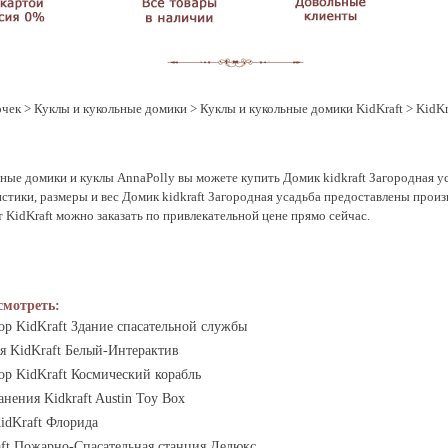
очек
>
Куклы и кукольные домики
>
Куклы и кукольные домики KidKraft
> KidKr
ные домики и куклы AnnaPolly вы можете купить Домик kidkraft Загородная ус
стики, размеры и вес Домик kidkraft Загородная усадьба предоставлены произ
т KidKraft можно заказать по привлекательной цене прямо сейчас.
смотреть:
ор KidKraft Здание спасательной службы
ая KidKraft Белый-Интерактив
ор KidKraft Космический корабль
нения Kidkraft Austin Toy Box
idKraft Флорида
aft Пожарно-Спасательная станция Делюкс