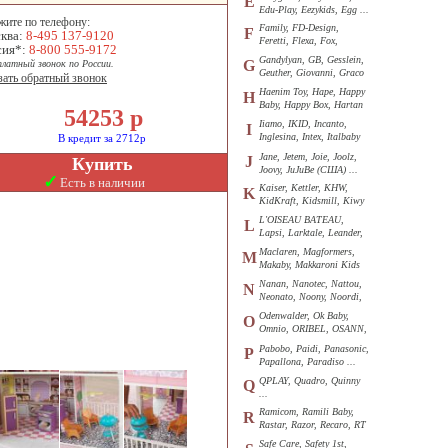
E
Edu-Play, Eezykids, Egg ...
жите по телефону:
Family, FD-Design,
F
ква:
8-495 137-9120
Feretti, Flexa, Fox,
сия*:
8-800 555-9172
Funkids ...
Gandylyan, GB, Gesslein,
G
платный звонок по России.
Geuther, Giovanni, Graco
зать обратный звонок
...
Haenim Toy, Hape, Happy
H
Baby, Happy Box, Hartan
54253
р
...
Iiamo, IKID, Incanto,
I
Inglesina, Intex, Italbaby
В кредит за 2712р
...
Jane, Jetem, Joie, Joolz,
J
Купить
Joovy, JuJuBe (США) ...
✓
Есть в наличии
Kaiser, Kettler, KHW,
K
KidKraft, Kidsmill, Kiwy
...
L'OISEAU BATEAU,
L
Lapsi, Larktale, Leander,
Loon ...
Maclaren, Magformers,
M
Makaby, Makkaroni Kids
...
Nanan, Nanotec, Nattou,
N
Neonato, Noony, Noordi,
Nuk ...
Odenwalder, Ok Baby,
O
Omnio, ORIBEL, OSANN,
Oyster ...
Pabobo, Paidi, Panasonic,
P
Papallona, Paradiso ...
QPLAY, Quadro, Quinny
Q
...
Ramicom, Ramili Baby,
R
Rastar, Razor, Recaro, RT
...
Safe Care, Safety 1st,