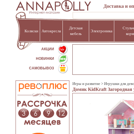
Доставка и о
Детская
Стульч
Коляски
Автокресла
Электроника
мебель
корм
%
АКЦИИ
НОВИНКИ
САМОВЫВОЗ
Игры и развитие
>
Игрушки для дев
Домик KidKraft Загородная