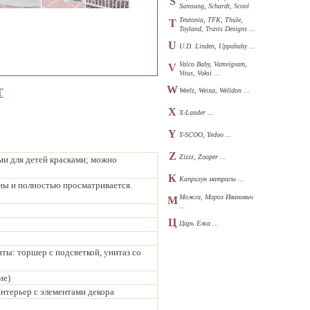
S
Samsung, Schardt, Scool
...
Teutonia, TFK, Thule,
T
Toyland, Travis Designs ...
U
U.D. Linden, Uppababy ...
Valco Baby, Vamvigvam,
V
Vitus, Voksi ...
W
Т
Weelz, Weina, Welldon ...
X
X-Lander ...
Y
Y-SCOO, Yedoo ...
Z
Zizzz, Zooper ...
и для детей красками; можно
К
Капризун матрасы ...
ены и полностью просматривается.
Можга, Мороз Иванович
М
...
Ц
Царь Елка ...
ы: торшер с подсветкой, унитаз со
ие)
нтерьер с элементами декора