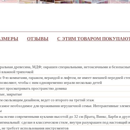
АЗМЕРЫ
ОТЗЫВЫ
С ЭТИМ ТОВАРОМ ПОКУПАЮ
ральная древесина, МДФ; окрашен специальными, нетоксичными и безопасным
й влажной тряпочкой
с 9-ю комнатами, гаражом, верандой и лифтом, не имеет внешней передней ст
позволяют, чтобы с ним одновременно играли несколько детей
яют просматривать пространство домика
ные, закрытые
ым скользящим дизайном, ведет со второго на третий этаж
 самое необходимое для проживания игрушечной семьи. Интерактивные элемент
ы
ы всеми современными куклами высотой до 32 см (Братц, Винкс, Барби и друг
игинальный: сделан в классическом стиле, внутри разукрашен под настоящий и
, не требует использования инструментов