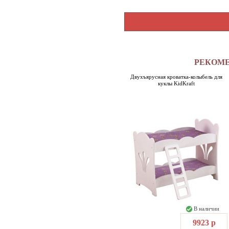
РЕКОМ
Двухъярусная кроватка-колыбель для
куклы KidKraft
В наличии
9923 р