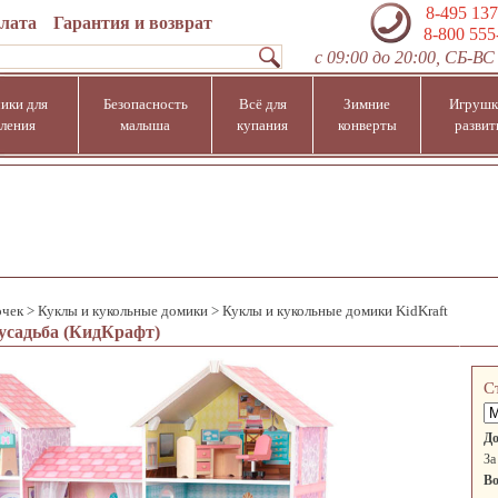
8-495 137
плата
Гарантия и возврат
8-800 555
с 09:00 до 20:00, СБ-ВС 
ики для
Безопасность
Всё для
Зимние
Игрушк
ления
малыша
купания
конверты
развит
очек
>
Куклы и кукольные домики
>
Куклы и кукольные домики KidKraft
 усадьба (КидКрафт)
С
До
За
Во