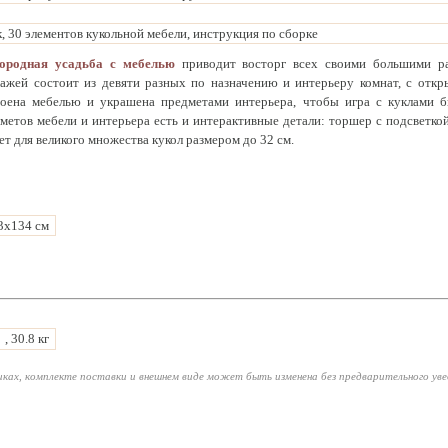
 30 элементов кукольной мебели, инструкция по сборке
ородная усадьба с мебелью
приводит восторг всех своими большими р
тажей состоит из девяти разных по назначению и интерьеру комнат, с отк
оена мебелью и украшена предметами интерьера, чтобы игра с куклами б
етов мебели и интерьера есть и интерактивные детали: торшер с подсветкой
 для великого множества кукол размером до 32 см.
3х134 см
, 30.8 кг
ках, комплекте поставки и внешнем виде может быть изменена без предварительного ув