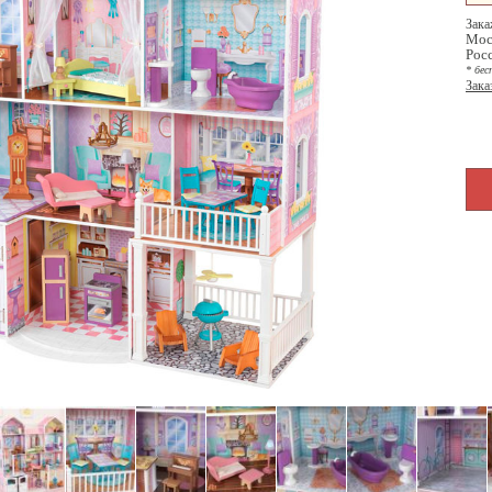
Зака
Мос
Рос
* бес
Зака