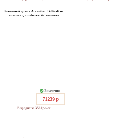
Кукольный домик Ассембли KidKraft на
колесиках, с мебелью 42 элемента
В наличии
71239 р
В кредит за 3561р/мес