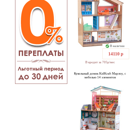
В наличии
14110 р
В кредит за 705р/мес
Кукольный домик KidKraft Марлоу, с
мебелью 14 элементов