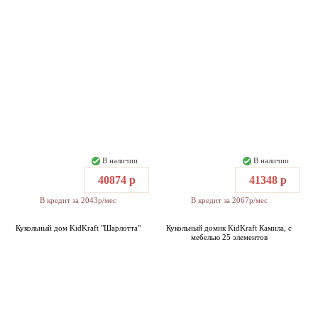
В наличии
В наличии
40874 р
41348 р
В кредит за 2043р/мес
В кредит за 2067р/мес
Кукольный дом KidKraft "Шарлотта"
Кукольный домик KidKraft Камила, с
мебелью 25 элементов