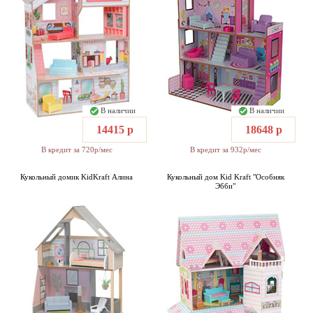
В наличии
В наличии
14415 р
18648 р
В кредит за 720р/мес
В кредит за 932р/мес
Кукольный домик KidKraft Алина
Кукольный дом Kid Kraft "Особняк
Эбби"