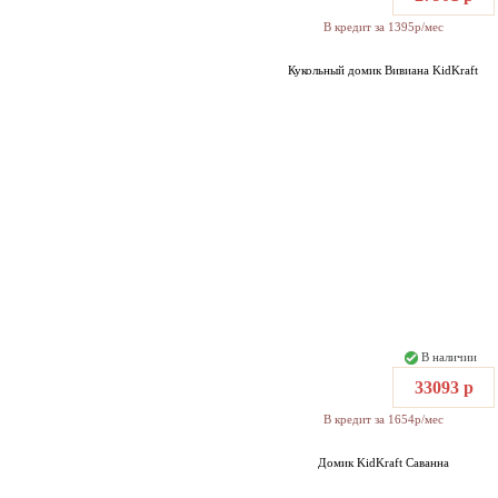
В кредит за 1395р/мес
Кукольный домик Вивиана KidKraft
В наличии
33093 р
В кредит за 1654р/мес
Домик KidKraft Саванна