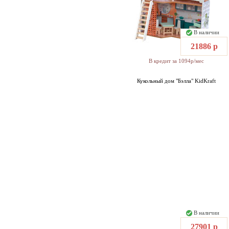
В наличии
21886 р
В кредит за 1094р/мес
Кукольный дом "Бэлла" KidKraft
В наличии
27901 р