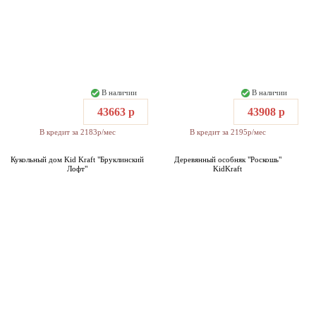
В наличии
В наличии
43663 р
43908 р
В кредит за 2183р/мес
В кредит за 2195р/мес
Кукольный дом Kid Kraft "Бруклинский
Деревянный особняк "Роскошь"
Лофт"
KidKraft