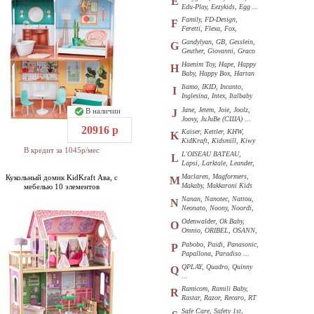
E
Edu-Play, Eezykids, Egg ...
Family, FD-Design,
F
Feretti, Flexa, Fox,
Funkids ...
Gandylyan, GB, Gesslein,
G
Geuther, Giovanni, Graco
...
Haenim Toy, Hape, Happy
H
Baby, Happy Box, Hartan
...
Iiamo, IKID, Incanto,
I
Inglesina, Intex, Italbaby
...
Jane, Jetem, Joie, Joolz,
В наличии
J
Joovy, JuJuBe (США) ...
20916 р
Kaiser, Kettler, KHW,
K
KidKraft, Kidsmill, Kiwy
В кредит за 1045р/мес
...
L'OISEAU BATEAU,
L
Lapsi, Larktale, Leander,
Loon ...
Maclaren, Magformers,
Кукольный домик KidKraft Ава, с
M
Makaby, Makkaroni Kids
мебелью 10 элементов
...
Nanan, Nanotec, Nattou,
N
Neonato, Noony, Noordi,
Nuk ...
Odenwalder, Ok Baby,
O
Omnio, ORIBEL, OSANN,
Oyster ...
Pabobo, Paidi, Panasonic,
P
Papallona, Paradiso ...
QPLAY, Quadro, Quinny
Q
...
Ramicom, Ramili Baby,
R
Rastar, Razor, Recaro, RT
...
Safe Care, Safety 1st,