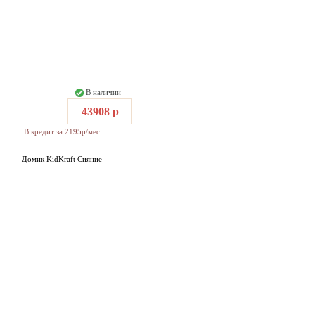
В наличии
43908 р
В кредит за 2195р/мес
Домик KidKraft Сияние