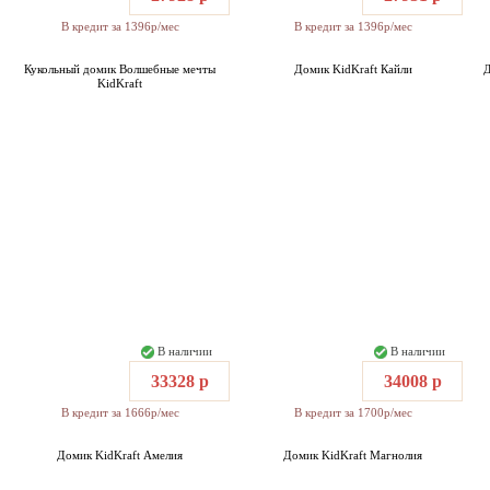
В кредит за 1396р/мес
В кредит за 1396р/мес
Кукольный домик Волшебные мечты
Домик KidKraft Кайли
Д
KidKraft
В наличии
В наличии
33328 р
34008 р
В кредит за 1666р/мес
В кредит за 1700р/мес
Домик KidKraft Амелия
Домик KidKraft Магнолия