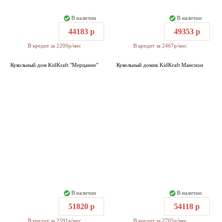
В наличии
В наличии
44183 р
49353 р
В кредит за 2209р/мес
В кредит за 2467р/мес
Кукольный дом KidKraft "Мерцание"
Кукольный домик KidKraft Мансион
В наличии
В наличии
51820 р
54118 р
В кредит за 2591р/мес
В кредит за 2705р/мес