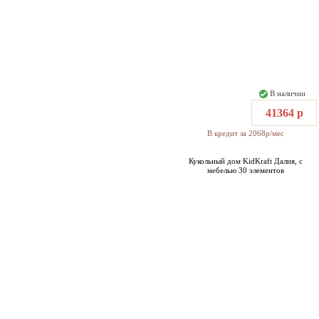
В наличии
41364 р
В кредит за 2068р/мес
Кукольный дом KidKraft Далия, с
мебелью 30 элементов