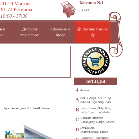
Корзина
№1
-91-20
Москва
-91-72
Регионы
пуста
10:00 - 17:00
и и
Детский
Школьный
🌼 Летние товары
ие
транспорт
базар
🌼
БРЕНДЫ
4
4moms ...
ABC-Design, ABC-King
A
Advesta, Agu Baby, Anel
...
Кукольный дом KidKraft Эмили
Baby Brezza, Baby Dan,
B
Baby Expert, BabyAuto ...
Carmate Ailebebe,
C
Casualplay, Chepe, Chicco
...
DerDieDas,
D
DiaperChamp, Dickie,
Diono, DOHANY ...
Easygrow, EasyWalker,