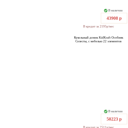
В наличии
43908 р
В кредит за 2195р/мес
Кукольный домик KidKraft Особняк
Селесты, с мебелью 22 элементов
В наличии
50223 р
В кредит за 2511р/мес