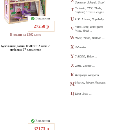
S
Samsung, Schardt, Scool
...
Teutonia, TFK, Thule,
T
Toyland, Travis Designs ...
В наличии
U
U.D. Linden, Uppababy ...
27250 р
Valco Baby, Vamvigvam,
V
Vitus, Voksi ...
В кредит за 1362р/мес
W
Weelz, Weina, Welldon ...
Кукольный домик Kidkraft Хэлли, с
X
X-Lander ...
мебелью 27 элементов
Y
Y-SCOO, Yedoo ...
Z
Zizzz, Zooper ...
К
Капризун матрасы ...
Можга, Мороз Иванович
М
...
Ц
Царь Елка ...
В наличии
32173 р