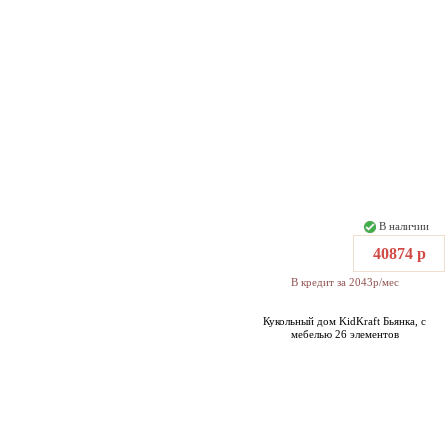
В наличии
40874 р
В кредит за 2043р/мес
Кукольный дом KidKraft Бьянка, с
мебелью 26 элементов