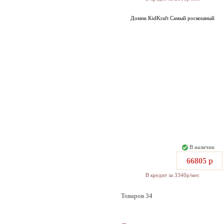
Домик KidKraft Самый роскошный
В наличии
66805 р
В кредит за 3340р/мес
Товаров 34