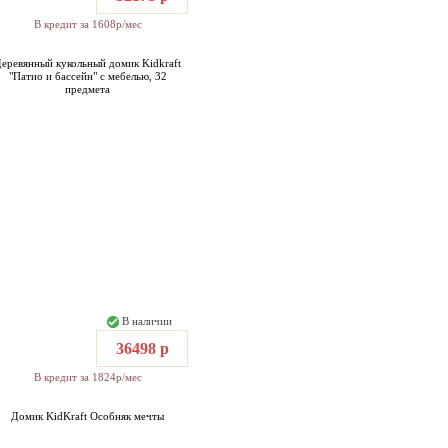
В кредит за 1608р/мес
еревянный кукольный домик Kidkraft
"Патио и бассейн" с мебелью, 32
предмета
В наличии
36498 р
В кредит за 1824р/мес
Домик KidKraft Особняк мечты