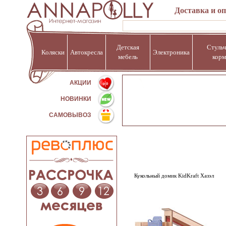
Доставка и о
Детская
Стульч
Коляски
Автокресла
Электроника
мебель
корм
%
АКЦИИ
НОВИНКИ
САМОВЫВОЗ
Кукольный домик KidKraft Хазэл