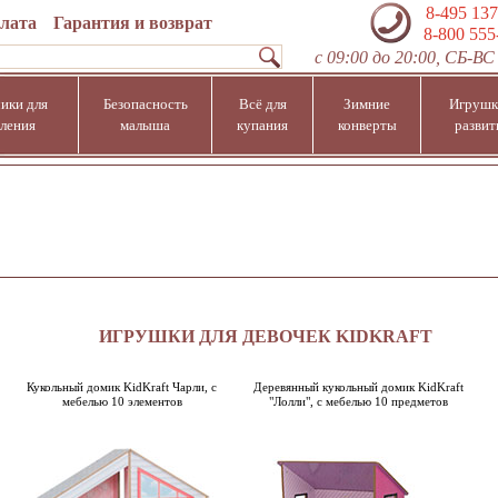
8-495 137
плата
Гарантия и возврат
8-800 555
с 09:00 до 20:00, СБ-ВС 
ики для
Безопасность
Всё для
Зимние
Игрушк
ления
малыша
купания
конверты
развит
ИГРУШКИ ДЛЯ ДЕВОЧЕК KIDKRAFT
Кукольный домик KidKraft Чарли, с
Деревянный кукольный домик KidKraft
мебелью 10 элементов
"Лолли", с мебелью 10 предметов