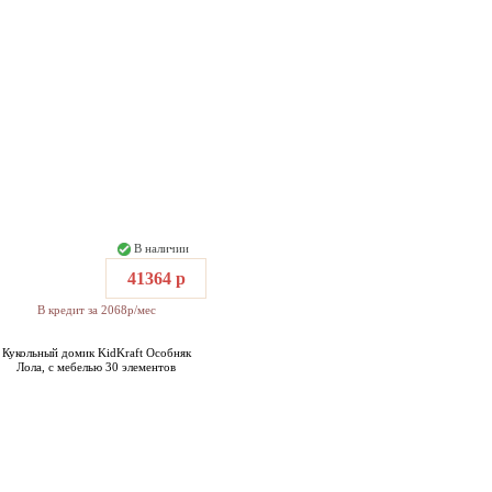
В наличии
41364 р
В кредит за 2068р/мес
Кукольный домик KidKraft Особняк
Лола, с мебелью 30 элементов