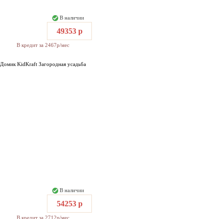
В наличии
49353 р
В кредит за 2467р/мес
Домик KidKraft Загородная усадьба
В наличии
54253 р
В кредит за 2712р/мес