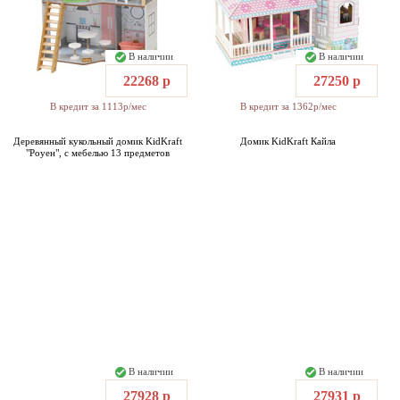
В наличии
В наличии
22268 р
27250 р
В кредит за 1113р/мес
В кредит за 1362р/мес
Деревянный кукольный домик KidKraft
Домик KidKraft Кайла
"Роуен", с мебелью 13 предметов
В наличии
В наличии
27928 р
27931 р