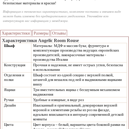
безопасные материалы и краски!
Информация о технических характеристиках, комплекте поставки и внешнем виде
может быть изменена без предварительного уведомления. Уточняйте всю
интересующую вас информацию у менеджера.
Характеристики
Размеры
Отзывы
Характеристики Angelic Room Rouse
Шкаф
Материалы: МДФ и массив бука; фурнитура и
комплектующие производства ведущих европейских
производителей, лакокрасочные материалы -
производства Италии
Конструкция
Прочная и надежная, не имеет острых углов, безопасна
в использовании
Отделения и
Шкаф состоит из одной секции с верхней полкой,
полки
штангой для вешалок под ней и выдвижными ящиками
внизу
Ящики
Три вместительных ящика с бесшумным механизмом
выдвижения
Ручки
Удобные и изящные, в виде роз
Дизайн
Изысканный и оригинальный, декорирован верхней
короной и элементами резьбы из роз на фасаде,
идеально вписывается в интерьер современной детской
комнаты
Цвета
Цвет корпуса – белый, варианты цвета боковой рамки на