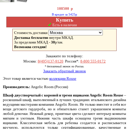
108500
р
В кредит за 5425р
Купить
✓
Есть в наличии
Стоимость доставки
Доставка бесплатно
внутри МКАД.
За пределами МКАД -
30
р/км.
Возможна сегодня!
Закажите по телефону:
Москва:
8(495)137-9120
Россия*:
8-800 555-9172
* бесплатный звонок по России.
Заказать обратный звонок
Этот товар является частью
коллекции Rouse
Производитель:
Angelic Room (Россия)
Шкаф двустворчатый с короной и тремя ящиками Angelic Room Rouse
–
роскошный шкаф, выполненный в лучших традициях итальянского дизайна
ведущими мастерами компании Angelic Room. Не только вместит в себя все
вещи детского гардероба, но и обязательно станет украшением комнаты
любой девочки. Нежный декор, приятные цвета сделают интерьер комнаты
мягким и уютным. Нижняя часть шкафа оснащена тремя выдвижными
ящиками. Классическая мебель для ребенка создается и расписывается
вручную, используются только сертифицированные, качественные и