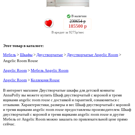
В наличии
230654 р
185500 р
В кредит за 9275р/мес
Этот товар в каталоге:
Мебель
>
Шкафы
>
Двустворчатые
>
Двустворчатые Angelic Room
>
Angelic Room Rouse
Angelic Room
>
Мебель Angelic Room
Angelic Room
>
Коллекция Rouse
В интернет магазине Двустворчатые шкафы для детской комнаты
AnnaPolly вы можете купить Шкаф двустворчатый с короной и тремя
ящиками angelic room rouse с доставкой и гарантией, ознакомиться с
отзывами. Характеристики, размеры и вес Шкаф двустворчатый с короной
и тремя ящиками angelic room rouse предоставлены производителем. Шкаф
двустворчатый с короной и тремя ящиками angelic room rouse и другие
Мебель от Angelic Room можно заказать по привлекательной цене прямо
сейчас.