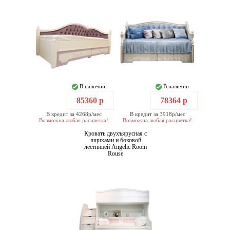
В наличии
В наличии
85360 р
78364 р
В кредит за 4268р/мес
В кредит за 3918р/мес
Возможна любая расцветка!
Возможна любая расцветка!
Кровать двухъярусная с
ящиками и боковой
лестницей Angelic Room
Rouse