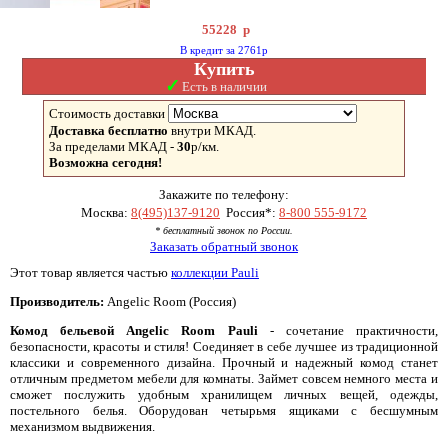
55228
р
В кредит за 2761р
Купить
✓
Есть в наличии
Стоимость доставки
Доставка бесплатно
внутри МКАД.
За пределами МКАД -
30
р/км.
Возможна сегодня!
Закажите по телефону:
Москва:
8(495)137-9120
Россия*:
8-800 555-9172
* бесплатный звонок по России.
Заказать обратный звонок
Этот товар является частью
коллекции Pauli
Производитель:
Angelic Room (Россия)
Комод бельевой Angelic Room Pauli
- сочетание практичности,
безопасности, красоты и стиля! Соединяет в себе лучшее из традиционной
классики и современного дизайна. Прочный и надежный комод станет
отличным предметом мебели для комнаты. Займет совсем немного места и
сможет послужить удобным хранилищем личных вещей, одежды,
постельного белья. Оборудован четырьмя ящиками с бесшумным
механизмом выдвижения.