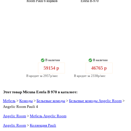
Room Pauli 6 ящиков
Estela B-970
В наличии
В наличии
59154 р
46765 р
В кредит за 2957р/мес
В кредит за 2338р/мес
Этот товар Micuna Estela B 970 в каталоге:
Мебель
>
Комоды
>
Бельевые комоды
>
Бельевые комоды Angelic Room
>
Angelic Room Pauli 4
Angelic Room
>
Мебель Angelic Room
Angelic Room
>
Коллекция Pauli