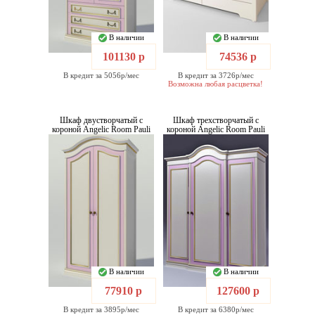
В наличии
В наличии
101130 р
74536 р
В кредит за 5056р/мес
В кредит за 3726р/мес
Возможна любая расцветка!
Шкаф двустворчатый с
Шкаф трехстворчатый с
короной Angelic Room Pauli
короной Angelic Room Pauli
В наличии
В наличии
77910 р
127600 р
В кредит за 3895р/мес
В кредит за 6380р/мес