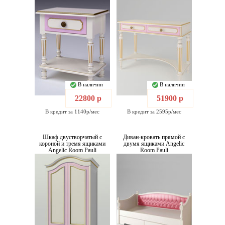
В наличии
В наличии
22800 р
51900 р
В кредит за 1140р/мес
В кредит за 2595р/мес
Шкаф двустворчатый с
Диван-кровать прямой с
короной и тремя ящиками
двумя ящиками Angelic
Angelic Room Pauli
Room Pauli