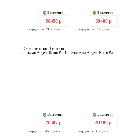
В наличии
В наличии
58450 р
39400 р
В кредит за 2922р/мес
В кредит за 1970р/мес
Стол письменный с пятью
ящиками Angelic Room Pauli
Этажерка Angelic Room Pauli
В наличии
В наличии
70382 р
63580 р
В кредит за 3519р/мес
В кредит за 3179р/мес