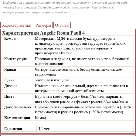
Информация о технических характеристиках, комплекте поставки и внешнем виде
может быть изменена без предварительного уведомления. Уточняйте всю
интересующую вас информацию у менеджера.
Характеристики
Размеры
Отзывы
Характеристики Angelic Room Pauli 4
Комод
Материалы: МДФ и массив бука; фурнитура и
комплектующие производства ведущих европейских
производителей, лакокрасочные материалы -
производства Италии
Конструкция
Прочная и надежная, не имеет острых углов, безопасна
в использовании
Ящики
Четыре, вместительные, с бесшумным механизмом
выдвижения
Ручки
Удобные и изящные
Дизайн
Изысканный и оригинальный, идеально вписывается в
интерьер современной детской комнаты
Цвета
Варианты цвета корпуса – белый/ваниль, варианты
цвета боковой рамки на фасаде - розовый/фиалка/мята
Дополнительно
Возможно патинирование золотом или серебром (+10%
к стоимости) и ручная роспись (+20% к стоимости)
Комплектация
Комод
Гарантия:
12 мес.