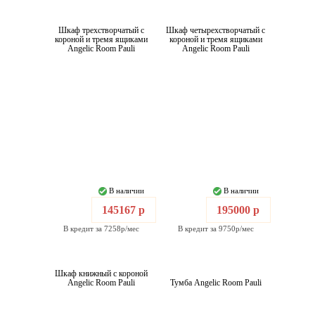
Шкаф трехстворчатый с
Шкаф четырехстворчатый с
короной и тремя ящиками
короной и тремя ящиками
Angelic Room Pauli
Angelic Room Pauli
В наличии
В наличии
145167 р
195000 р
В кредит за 7258р/мес
В кредит за 9750р/мес
Шкаф книжный с короной
Angelic Room Pauli
Тумба Angelic Room Pauli