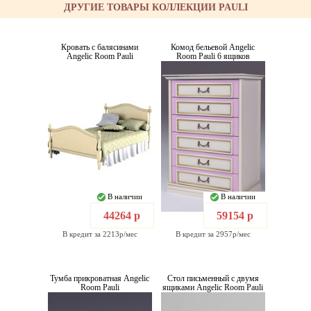
ДРУГИЕ ТОВАРЫ КОЛЛЕКЦИИ PAULI
Кровать с балясинами
Комод бельевой Angelic
Angelic Room Pauli
Room Pauli 6 ящиков
В наличии
В наличии
44264 р
59154 р
В кредит за 2213р/мес
В кредит за 2957р/мес
Тумба прикроватная Angelic
Стол письменный с двумя
Room Pauli
ящиками Angelic Room Pauli