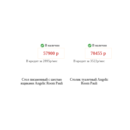
В наличии
В наличии
57900 р
70455 р
В кредит за 2895р/мес
В кредит за 3522р/мес
Стол письменный с шестью
Столик туалетный Angelic
ящиками Angelic Room Pauli
Room Pauli