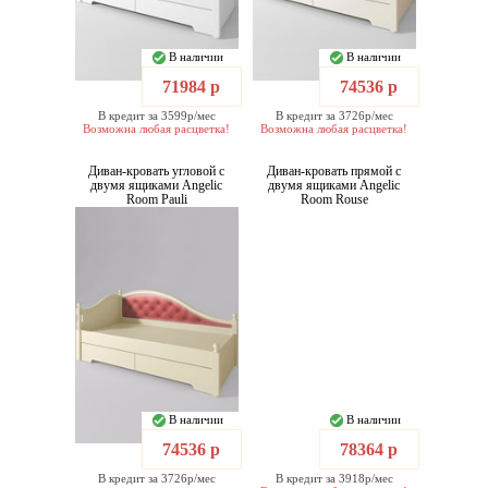
В наличии
В наличии
71984 р
74536 р
В кредит за 3599р/мес
В кредит за 3726р/мес
Возможна любая расцветка!
Возможна любая расцветка!
Диван-кровать угловой с
Диван-кровать прямой с
двумя ящиками Angelic
двумя ящиками Angelic
Room Pauli
Room Rouse
В наличии
В наличии
74536 р
78364 р
В кредит за 3726р/мес
В кредит за 3918р/мес