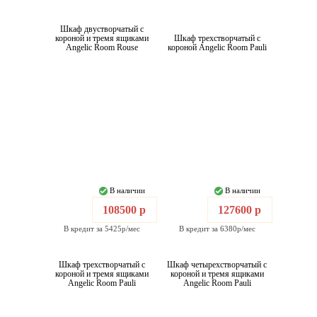
Шкаф двустворчатый с
короной и тремя ящиками
Шкаф трехстворчатый с
Angelic Room Rouse
короной Angelic Room Pauli
В наличии
В наличии
108500 р
127600 р
В кредит за 5425р/мес
В кредит за 6380р/мес
Шкаф трехстворчатый с
Шкаф четырехстворчатый с
короной и тремя ящиками
короной и тремя ящиками
Angelic Room Pauli
Angelic Room Pauli