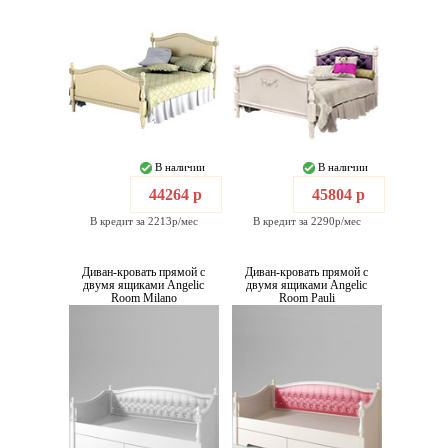
В наличии
В наличии
44264 р
45804 р
В кредит за 2213р/мес
В кредит за 2290р/мес
Диван-кровать прямой с
Диван-кровать прямой с
двумя ящиками Angelic
двумя ящиками Angelic
Room Milano
Room Pauli