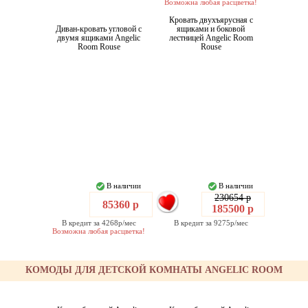
Возможна любая расцветка!
Кровать двухъярусная с
Диван-кровать угловой с
ящиками и боковой
двумя ящиками Angelic
лестницей Angelic Room
Room Rouse
Rouse
В наличии
В наличии
230654 р
85360 р
185500 р
В кредит за 4268р/мес
В кредит за 9275р/мес
Возможна любая расцветка!
КОМОДЫ ДЛЯ ДЕТСКОЙ КОМНАТЫ ANGELIC ROOM