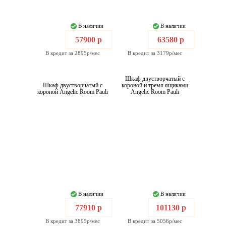
В наличии
В наличии
57900 р
63580 р
В кредит за 2895р/мес
В кредит за 3179р/мес
Шкаф двустворчатый с
Шкаф двустворчатый с
короной и тремя ящиками
короной Angelic Room Pauli
Angelic Room Pauli
В наличии
В наличии
77910 р
101130 р
В кредит за 3895р/мес
В кредит за 5056р/мес