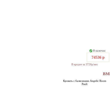
В наличии
74536 р
В кредит за 3726р/мес
ВМ
Кровать с балясинами Angelic Room
Pauli