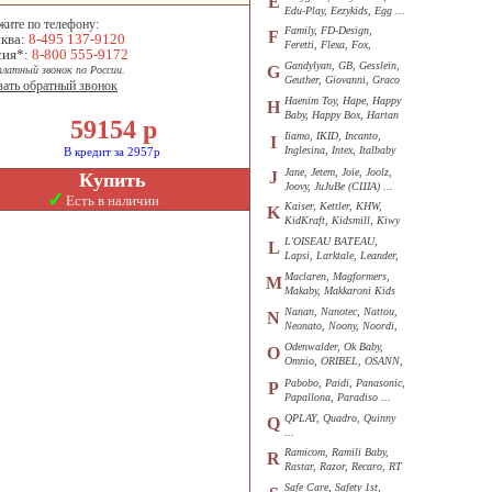
E
Edu-Play, Eezykids, Egg ...
жите по телефону:
Family, FD-Design,
F
ква:
8-495 137-9120
Feretti, Flexa, Fox,
сия*:
8-800 555-9172
Funkids ...
Gandylyan, GB, Gesslein,
G
платный звонок по России.
Geuther, Giovanni, Graco
зать обратный звонок
...
Haenim Toy, Hape, Happy
H
Baby, Happy Box, Hartan
59154
р
...
Iiamo, IKID, Incanto,
I
Inglesina, Intex, Italbaby
В кредит за 2957р
...
Jane, Jetem, Joie, Joolz,
J
Купить
Joovy, JuJuBe (США) ...
✓
Есть в наличии
Kaiser, Kettler, KHW,
K
KidKraft, Kidsmill, Kiwy
...
L'OISEAU BATEAU,
L
Lapsi, Larktale, Leander,
Loon ...
Maclaren, Magformers,
M
Makaby, Makkaroni Kids
...
Nanan, Nanotec, Nattou,
N
Neonato, Noony, Noordi,
Nuk ...
Odenwalder, Ok Baby,
O
Omnio, ORIBEL, OSANN,
Oyster ...
Pabobo, Paidi, Panasonic,
P
Papallona, Paradiso ...
QPLAY, Quadro, Quinny
Q
...
Ramicom, Ramili Baby,
R
Rastar, Razor, Recaro, RT
...
Safe Care, Safety 1st,