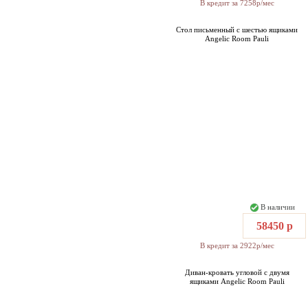
В кредит за 7258р/мес
Стол письменный с шестью ящиками
Angelic Room Pauli
В наличии
58450 р
В кредит за 2922р/мес
Диван-кровать угловой с двумя
ящиками Angelic Room Pauli