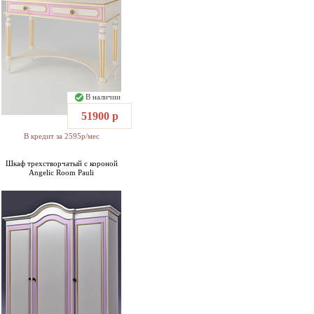
В наличии
51900 р
В кредит за 2595р/мес
Шкаф трехстворчатый с короной
Angelic Room Pauli