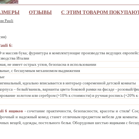
АЗМЕРЫ
ОТЗЫВЫ
С ЭТИМ ТОВАРОМ ПОКУПАЮ
ии Pauli
сия)
uli 6:
и массив бука; фурнитура и комплектующие производства ведущих европейс
изводства Италии
ая, не имеет острых углов, безопасна в использовании
льные, с бесшумным механизмом выдвижения
ные
игинальный, идеально вписывается в интерьер современной детской комнаты
орпуса – белый/ваниль, варианты цвета боковой рамки на фасаде - розовый/фи
рование золотом или серебром (+10% к стоимости) и ручная роспись (+20% к
uli 6 ящиков
- сочетание практичности, безопасности, красоты и стиля! Со
 Прочный и надежный комод станет отличным предметом мебели для комнаты.
чных вещей, одежды, постельного белья. Оборудован шестью ящиками с бес