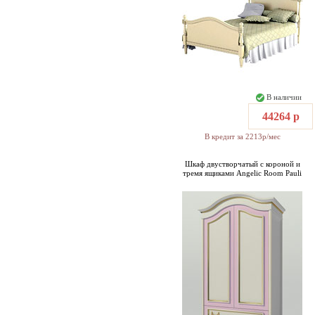
В наличии
44264 р
В кредит за 2213р/мес
Шкаф двустворчатый с короной и
тремя ящиками Angelic Room Pauli