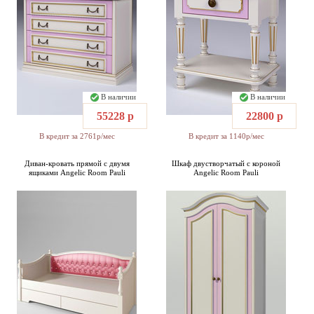
В наличии
В наличии
55228 р
22800 р
В кредит за 2761р/мес
В кредит за 1140р/мес
Диван-кровать прямой с двумя
Шкаф двустворчатый с короной
ящиками Angelic Room Pauli
Angelic Room Pauli