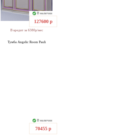
В наличии
127600 р
В кредит за 6380р/мес
Тумба Angelic Room Pauli
В наличии
70455 р