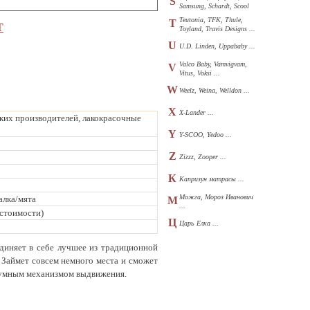
S
Samsung, Schardt, Scool
...
Teutonia, TFK, Thule,
T
Т
Toyland, Travis Designs ...
U
U.D. Linden, Uppababy ...
Valco Baby, Vamvigvam,
V
Vitus, Voksi ...
W
Weelz, Weina, Welldon ...
X
X-Lander ...
ких производителей, лакокрасочные
Y
Y-SCOO, Yedoo ...
Z
Zizzz, Zooper ...
К
Капризун матрасы ...
Можга, Мороз Иванович
алка/мята
М
...
 стоимости)
Ц
Царь Елка ...
единяет в себе лучшее из традиционной
 Займет совсем немного места и сможет
шумным механизмом выдвижения.