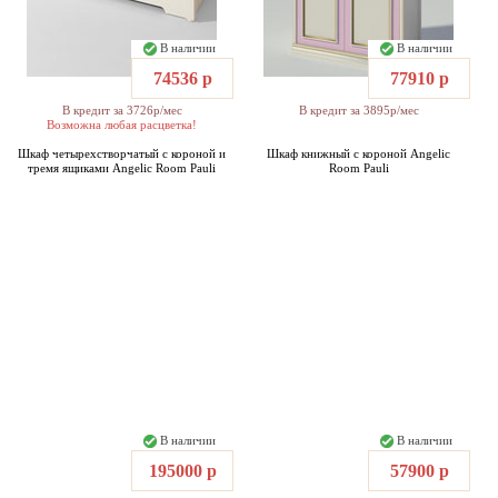
В наличии
В наличии
74536 р
77910 р
В кредит за 3726р/мес
В кредит за 3895р/мес
Возможна любая расцветка!
Шкаф четырехстворчатый с короной и
Шкаф книжный с короной Angelic
тремя ящиками Angelic Room Pauli
Room Pauli
В наличии
В наличии
195000 р
57900 р