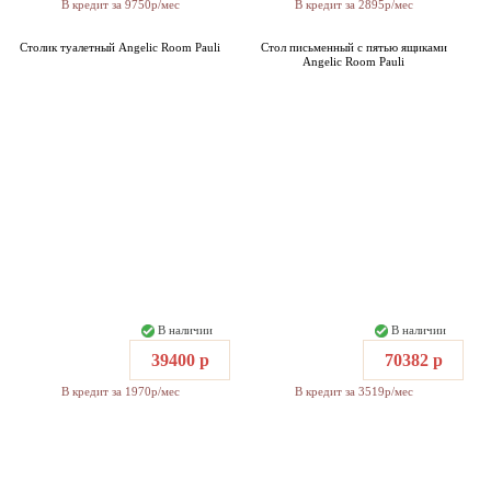
В кредит за 9750р/мес
В кредит за 2895р/мес
Столик туалетный Angelic Room Pauli
Стол письменный с пятью ящиками
Angelic Room Pauli
В наличии
В наличии
39400 р
70382 р
В кредит за 1970р/мес
В кредит за 3519р/мес