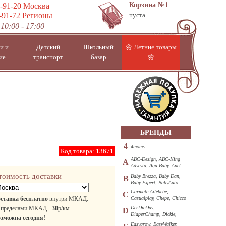
Корзина
№1
-91-20
Москва
-91-72
Регионы
пуста
10:00 - 17:00
и и
Детский
Школьный
🌼 Летние товары
ие
транспорт
базар
🌼
БРЕНДЫ
4
4moms ...
Код товара:
13671
ABC-Design, ABC-King
A
Advesta, Agu Baby, Anel
...
тоимость доставки
Baby Brezza, Baby Dan,
B
Baby Expert, BabyAuto ...
Carmate Ailebebe,
C
ставка бесплатно
внутри МКАД.
Casualplay, Chepe, Chicco
...
 пределами МКАД -
30
р/км.
DerDieDas,
D
DiaperChamp, Dickie,
зможна сегодня!
Diono, DOHANY ...
Easygrow, EasyWalker,