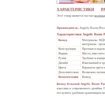
ХАРАКТЕРИСТИКИ
Р
Этот товар является частью
коллекц
Производитель:
Angelic Room (Рос
Характеристики Angelic Room Pa
Комод
Материалы: МДФ 
материалы - про
Конструкция
Прочная и надежн
Ящики
Шесть, вместите
Ручки
Удобные и изящ
Дизайн
Изысканный и ор
Цвета
Варианты цвета к
Дополнительно
Возможно патини
Комплектация
Комод
Комод бельевой Angelic Room Pa
классики и современного дизайна.
послужить удобным хранилищем ли