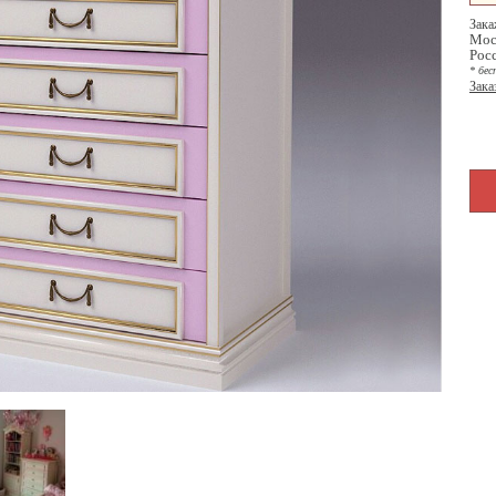
Зака
Мос
Рос
* бес
Зака