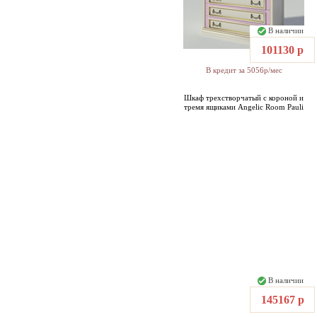
В наличии
101130 р
В кредит за 5056р/мес
Шкаф трехстворчатый с короной и
тремя ящиками Angelic Room Pauli
В наличии
145167 р