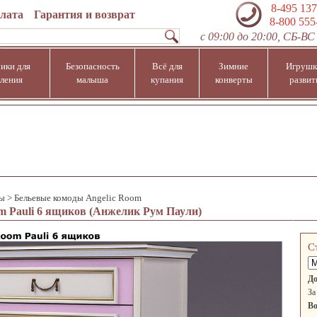
8-495 137
плата
Гарантия и возврат
8-800 555
с 09:00 до 20:00, СБ-ВС 
ики для
Безопасность
Всё для
Зимние
Игрушк
ления
малыша
купания
конверты
развит
ды
>
Бельевые комоды Angelic Room
m Pauli 6 ящиков (Анжелик Рум Паули)
С
До
За
Во