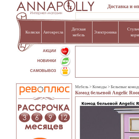
Доставка и о
Детская
Стульч
Коляски
Автокресла
Электроника
мебель
корм
%
АКЦИИ
НОВИНКИ
САМОВЫВОЗ
Мебель
>
Комоды
>
Бельевые комо
Комод бельевой Angelic Roo