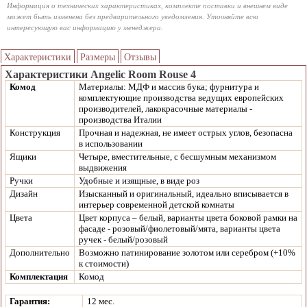
Информация о технических характеристиках, комплекте поставки и внешнем виде
может быть изменена без предварительного уведомления. Уточняйте всю
интересующую вас информацию у менеджера.
Характеристики
Размеры
Отзывы
Характеристики Angelic Room Rouse 4
Комод
Материалы: МДФ и массив бука; фурнитура и
комплектующие производства ведущих европейских
производителей, лакокрасочные материалы -
производства Италии
Конструкция
Прочная и надежная, не имеет острых углов, безопасна
в использовании
Ящики
Четыре, вместительные, с бесшумным механизмом
выдвижения
Ручки
Удобные и изящные, в виде роз
Дизайн
Изысканный и оригинальный, идеально вписывается в
интерьер современной детской комнаты
Цвета
Цвет корпуса – белый, варианты цвета боковой рамки на
фасаде - розовый/фиолетовый/мята, варианты цвета
ручек - белый/розовый
Дополнительно
Возможно патинирование золотом или серебром (+10%
к стоимости)
Комплектация
Комод
Гарантия:
12 мес.