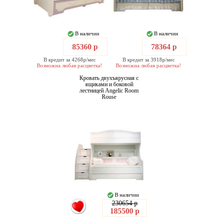
В наличии
В наличии
85360 р
78364 р
В кредит за 4268р/мес
В кредит за 3918р/мес
Возможна любая расцветка!
Возможна любая расцветка!
Кровать двухъярусная с
ящиками и боковой
лестницей Angelic Room
Rouse
В наличии
230654 р
185500 р