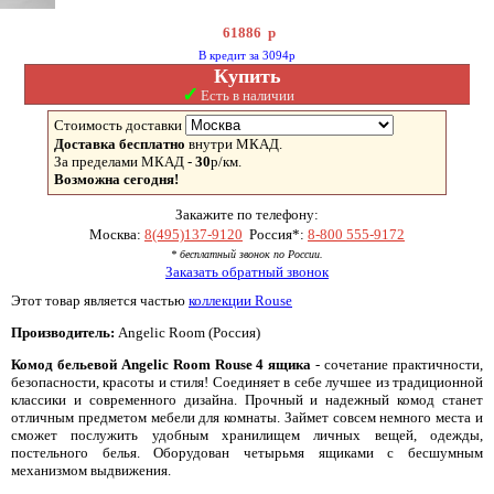
61886
р
В кредит за 3094р
Купить
✓
Есть в наличии
Стоимость доставки
Доставка бесплатно
внутри МКАД.
За пределами МКАД -
30
р/км.
Возможна сегодня!
Закажите по телефону:
Москва:
8(495)137-9120
Россия*:
8-800 555-9172
* бесплатный звонок по России.
Заказать обратный звонок
Этот товар является частью
коллекции Rouse
Производитель:
Angelic Room (Россия)
Комод бельевой Angelic Room
Rouse
4 ящика
- сочетание практичности,
безопасности, красоты и стиля! Соединяет в себе лучшее из традиционной
классики и современного дизайна. Прочный и надежный комод станет
отличным предметом мебели для комнаты. Займет совсем немного места и
сможет послужить удобным хранилищем личных вещей, одежды,
постельного белья. Оборудован четырьмя ящиками с бесшумным
механизмом выдвижения.