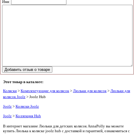
Имя:
Этот товар в каталоге:
Коляски
>
Комплектующие для колясок
>
Люльки для колясок
>
Люльки для
колясок Joolz
> Joolz Hub
Joolz
>
Коляски Joolz
Joolz
>
Коллекция Hub
В интернет магазине Люльки для детских колясок AnnaPolly вы можете
купить Люлька к коляске joolz hub с доставкой и гарантией, ознакомиться с