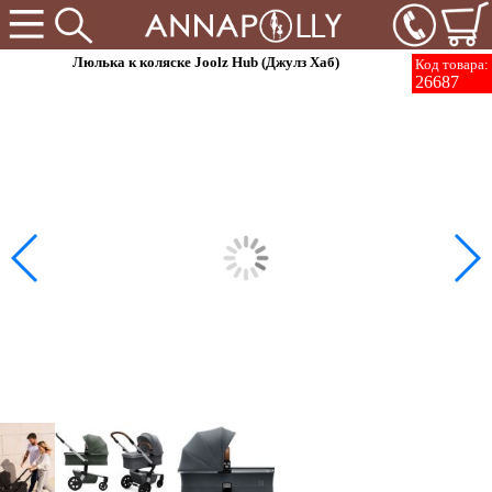
Люлька к коляске Joolz Hub (Джулз Хаб)
Код товара:
26687