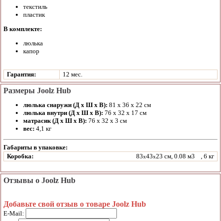
текстиль
пластик
В комплекте:
люлька
капор
Гарантия:
12 мес.
Размеры Joolz Hub
люлька снаружи (Д х Ш х В):
81 х 36 х 22 см
люлька внутри (Д х Ш х В):
76 х 32 х 17 см
матрасик (Д х Ш х В):
76 х 32 х 3 см
вес:
4,1 кг
Габариты в упаковке:
Коробка:
83
43
23 см, 0.08 м3
, 6 кг
x
x
Отзывы о Joolz Hub
Добавьте свой отзыв о товаре Joolz Hub
E-Mail: