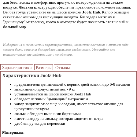
для безопасных и комфортных прогулок с новорожденным на свежем
воздухе. Жесткая конструкция обеспечит правильное положение малыша.
Вы без труда установите ее на шасси коляски
Joolz Hub.
Капор оснащен
сетчатым окошком для циркуляции воздуха. Благодаря мягкому и
"дышащему" матрасику, кроха в комфорте будет познавать этот новый и
большой мир.
Информация о технических характеристиках, комплекте поставки и внешнем виде
может быть изменена без предварительного уведомления. Уточняйте всю
интересующую вас информацию у менеджера.
Характеристики
Размеры
Отзывы
Характеристики Joolz Hub
предназначена для малышей с первых дней жизни и до 6-8 месяцев
максимально допустимый вес - 9 кг
устанавливается на шасси коляски Joolz Hub
обладает легким и "дышащим" матрасиком
капор защитит от солнца и осадков, имеет сетчатое окошко для
циркуляции воздуха
люлька обладает высокими бортиками
имеет накидку на люльку, которая защитит от ветра
удобная ручка для переноски
Материалы: