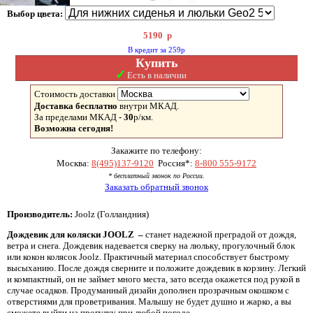
Выбор цвета:
5190
р
В кредит за 259р
Купить
✓
Есть в наличии
Стоимость доставки
Доставка бесплатно
внутри МКАД.
За пределами МКАД -
30
р/км.
Возможна сегодня!
Закажите по телефону:
Москва:
8(495)137-9120
Россия*:
8-800 555-9172
* бесплатный звонок по России.
Заказать обратный звонок
Производитель:
Joolz (Голландния)
Дождевик для коляски JOOLZ –
станет надежной преградой от дождя,
ветра и снега. Дождевик надевается сверку на люльку, прогулочный блок
или кокон колясок Joolz. Практичный материал способствует быстрому
высыханию. После дождя сверните и положите дождевик в корзину. Легкий
и компактный, он не займет много места, зато всегда окажется под рукой в
случае осадков. Продуманный дизайн дополнен прозрачным окошком с
отверстиями для проветривания. Малышу не будет душно и жарко, а вы
сможете выйти на прогулку при любой погоде.