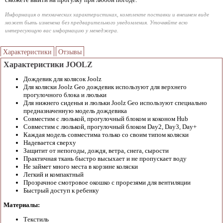
Информация о технических характеристиках, комплекте поставки и внешнем виде
может быть изменена без предварительного уведомления. Уточняйте всю
интересующую вас информацию у менеджера.
Характеристики
Отзывы
Характеристики JOOLZ
Дождевик для колясок Joolz
Для коляски Joolz Geo дождевик используют для верхнего
прогулочного блока и люльки
Для нижнего сиденья и люльки Joolz Geo используют специально
предназначенную модель дождевика
Совместим с люлькой, прогулочный блоком и коконом Hub
Совместим с люлькой, прогулочный блоком Day2, Day3, Day+
Каждая модель совместима только со своим типом коляски
Надевается сверху
Защитит от непогоды, дождя, ветра, снега, сырости
Практичная ткань быстро высыхает и не пропускает воду
Не займет много места в корзине коляски
Легкий и компактный
Прозрачное смотровое окошко с прорезями для вентиляции
Быстрый доступ к ребенку
Материалы:
Текстиль