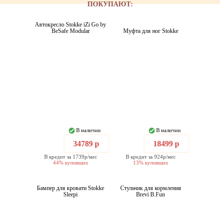
ПОКУПАЮТ:
Автокресло Stokke iZi Go by
BeSafe Modular
Муфта для ног Stokke
В наличии
В наличии
34789 р
18499 р
В кредит за 1739р/мес
В кредит за 924р/мес
44% купивших
13% купивших
Бампер для кровати Stokke
Стульчик для кормления
Sleepi
Brevi B.Fun