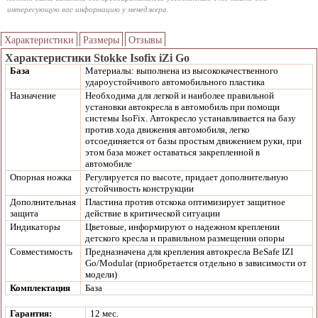
интересующую вас информацию у менеджера.
Характеристики
Размеры
Отзывы
Характеристики Stokke Isofix iZi Go
База
Материалы: выполнена из высококачественного
удароустойчивого автомобильного пластика
Назначение
Необходима для легкой и наиболее правильной
установки автокресла в автомобиль при помощи
системы IsoFix. Автокресло устанавливается на базу
против хода движения автомобиля, легко
отсоединяется от базы простым движением руки, при
этом база может оставаться закрепленной в
автомобиле
Опорная ножка
Регулируется по высоте, придает дополнительную
устойчивость конструкции
Дополнительная
Пластина против отскока оптимизирует защитное
защита
действие в критической ситуации
Индикаторы
Цветовые, информируют о надежном креплении
детского кресла и правильном размещении опоры
Совместимость
Предназначена для крепления автокресла BeSafe IZI
Go/Modular (приобретается отдельно в зависимости от
модели)
Комплектация
База
Гарантия:
12 мес.