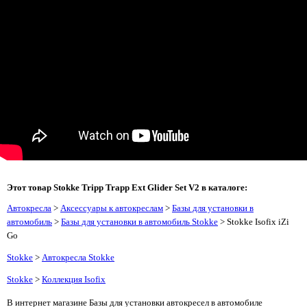
Этот товар Stokke Tripp Trapp Ext Glider Set V2 в каталоге:
Автокресла
>
Аксессуары к автокреслам
>
Базы для установки в
автомобиль
>
Базы для установки в автомобиль Stokke
> Stokke Isofix iZi
Go
Stokke
>
Автокресла Stokke
Stokke
>
Коллекция Isofix
В интернет магазине Базы для установки автокресел в автомобиле