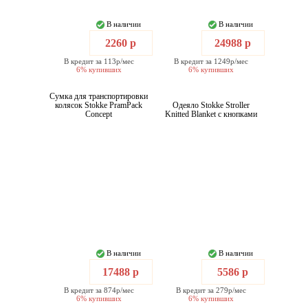
В наличии
В наличии
2260 р
24988 р
В кредит за 113р/мес
В кредит за 1249р/мес
6% купивших
6% купивших
Сумка для транспортировки
колясок Stokke PramPack
Одеяло Stokke Stroller
Concept
Knitted Blanket с кнопками
В наличии
В наличии
17488 р
5586 р
В кредит за 874р/мес
В кредит за 279р/мес
6% купивших
6% купивших