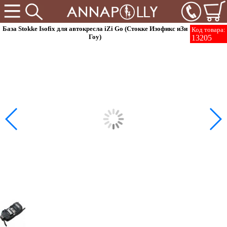
База Stokke Isofix для автокресла iZi Go (Стокке Изофикс иЗи
Код товара:
Гоу)
13205