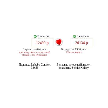
В наличии
В наличии
12490 р
26134 р
В кредит за 624р/мес
В кредит за 1306р/мес
при покупке с продукцией
6% купивших
Stokke 13% купивших
Подушка Italbaby Comfort
Вкладыш из овечьей шерсти
38x58
в коляску Stokke Xplory