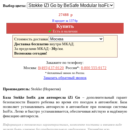
Выбор цвета:
27488
р
В кредит за 1374р
Купить
✓
Есть в наличии
Стоимость доставки
Доставка бесплатно
внутри МКАД.
За пределами МКАД -
30
р/км.
Возможна сегодня!
Закажите по телефону:
Москва:
8(495)137-9120
Россия*:
8-800 555-9172
* бесплатный звонок по России.
Заказать обратный звонок
Производитель:
Stokke (Норвегия)
База Stokke Isofix для автокресла iZi Go
– дополнительный гарант
безопасности Вашего ребенка во время его поездок в автомобиле. База
позволяет устанавливать автокресло в автомобиле при помощи системы
IsoFix. Легко и быстро устанавливается, обеспечивая жёсткую и надёжную
фиксацию автокресла.
Информация о технических характеристиках, комплекте поставки и внешнем виде
может быть изменена без предварительного уведомления. Уточняйте всю