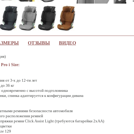
АЗМЕРЫ
ОТЗЫВЫ
ВИДЕО
дия)
ro i Size:
я от 3-х до 12-ти лет
 до 36 кг
 одновременно с высотой подголовника
инки, спинка адаптируется к конфигурации дивана
татными ремнями безопасности автомобиля
ого расположения ремней
пряжки ремня Click Assist Light (требуются батарейки 2хАА)
сцветки
ize 129