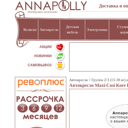
Доставка и о
Детская
Стульч
Коляски
Автокресла
Электроника
мебель
корм
%
АКЦИИ
НОВИНКИ
САМОВЫВОЗ
Автокресла
>
Группа 2/3 (15-36 кг) о
Автокресло Maxi-Cosi Kore P