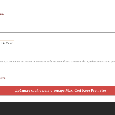
ze:
, 14.35 кг
ках, комплекте поставки и внешнем виде может быть изменена без предварительного ув
Size
Добавьте свой отзыв о товаре Maxi Cosi Kore Pro i Size