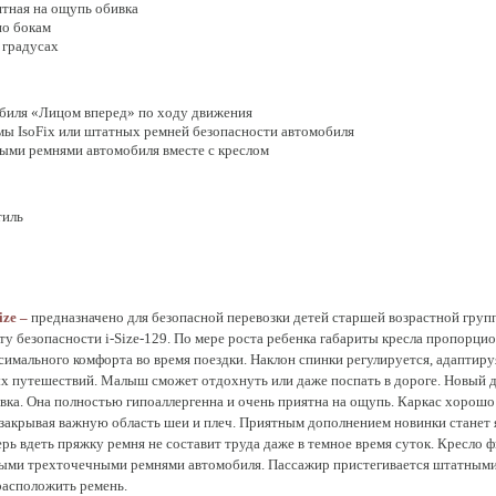
ятная на ощупь обивка
по бокам
 градусах
обиля «Лицом вперед» по ходу движения
ы IsoFix или штатных ремней безопасности автомобиля
ыми ремнями автомобиля вместе с креслом
тиль
ize –
предназначено для безопасной перевозки детей старшей возрастной групп
ту безопасности i-Size-129. По мере роста ребенка габариты кресла пропорци
ксимального комфорта во время поездки. Наклон спинки регулируется, адаптир
х путешествий. Малыш сможет отдохнуть или даже поспать в дороге. Новый д
вка. Она полностью гипоаллергенна и очень приятна на ощупь. Каркас хорошо
закрывая важную область шеи и плеч. Приятным дополнением новинки станет 
рь вдеть пряжку ремня не составит труда даже в темное время суток. Кресло 
ыми трехточечными ремнями автомобиля. Пассажир пристегивается штатными 
асположить ремень.