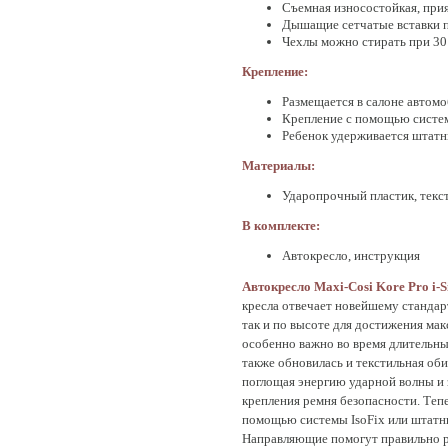
Съемная износостойкая, при
Дышащие сетчатые вставки 
Чехлы можно стирать при 30
Крепление:
Размещается в салоне автом
Крепление с помощью систем
Ребенок удерживается штатн
Материалы:
Ударопрочный пластик, текс
В комплекте:
Автокресло, инструкция
Автокресло
Maxi-
Cosi
Kore
Pro
i-
S
кресла отвечает новейшему стандар
так и по высоте для достижения ма
особенно важно во время длительны
также обновилась и текстильная оби
поглощая энергию ударной волны и 
крепления ремня безопасности. Тепе
помощью системы IsoFix или штатн
Направляющие помогут правильно р