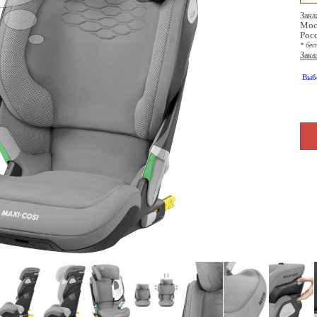
Зака
Мос
Рос
* бес
Зака
Выб