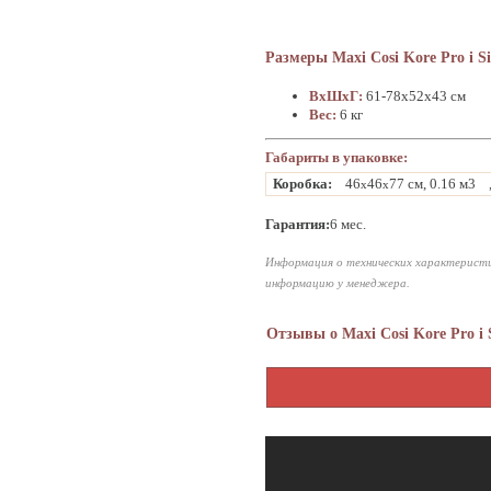
Размеры Maxi Cosi Kore Pro i Si
ВхШхГ:
61-78х52х43 см
Вес:
6 кг
Габариты в упаковке:
Коробка:
46
46
77 см, 0.16 м3
x
x
Гарантия:
6 мес.
Информация о технических характеристи
информацию у менеджера.
Отзывы о Maxi Cosi Kore Pro i 