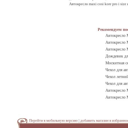
Автокресло maxi cosi kore pro i siz
Рекомендуем по
Автокресло M
Автокресло M
Автокресло M
Дождевик дл
Москитная се
Чехол для ав
Чехол летний
Чехол для ав
Автокресло M
Автокресло 
Перейти в мобильную версию
|
добавить магазин в избранно