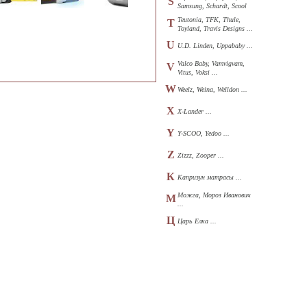
S
Samsung, Schardt, Scool
...
Teutonia, TFK, Thule,
T
Toyland, Travis Designs ...
U
U.D. Linden, Uppababy ...
Valco Baby, Vamvigvam,
V
Vitus, Voksi ...
W
Weelz, Weina, Welldon ...
X
X-Lander ...
Y
Y-SCOO, Yedoo ...
Z
Zizzz, Zooper ...
К
Капризун матрасы ...
Можга, Мороз Иванович
М
...
Ц
Царь Елка ...