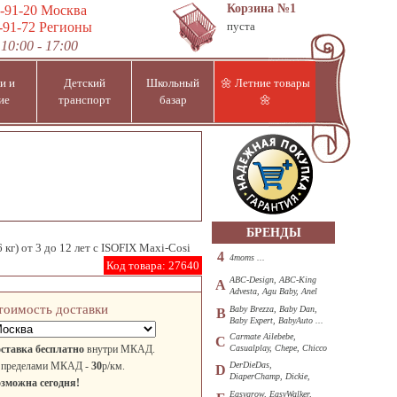
Корзина
№1
-91-20
Москва
-91-72
Регионы
пуста
10:00 - 17:00
и и
Детский
Школьный
🌼 Летние товары
ие
транспорт
базар
🌼
БРЕНДЫ
 кг) от 3 до 12 лет с ISOFIX Maxi-Cosi
4
4moms ...
Код товара:
27640
ABC-Design, ABC-King
A
Advesta, Agu Baby, Anel
...
тоимость доставки
Baby Brezza, Baby Dan,
B
Baby Expert, BabyAuto ...
Carmate Ailebebe,
C
ставка бесплатно
внутри МКАД.
Casualplay, Chepe, Chicco
...
 пределами МКАД -
30
р/км.
DerDieDas,
D
DiaperChamp, Dickie,
зможна сегодня!
Diono, DOHANY ...
Easygrow, EasyWalker,