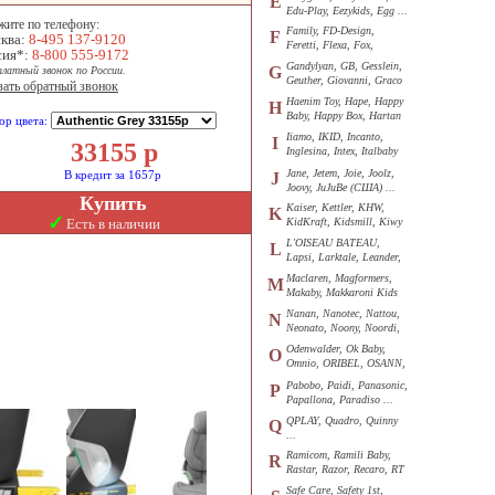
E
Edu-Play, Eezykids, Egg ...
жите по телефону:
Family, FD-Design,
F
ква:
8-495 137-9120
Feretti, Flexa, Fox,
сия*:
8-800 555-9172
Funkids ...
Gandylyan, GB, Gesslein,
G
платный звонок по России.
Geuther, Giovanni, Graco
зать обратный звонок
...
Haenim Toy, Hape, Happy
H
Baby, Happy Box, Hartan
ор цвета:
...
Iiamo, IKID, Incanto,
I
33155
р
Inglesina, Intex, Italbaby
...
Jane, Jetem, Joie, Joolz,
В кредит за 1657р
J
Joovy, JuJuBe (США) ...
Купить
Kaiser, Kettler, KHW,
K
✓
Есть в наличии
KidKraft, Kidsmill, Kiwy
...
L'OISEAU BATEAU,
L
Lapsi, Larktale, Leander,
Loon ...
Maclaren, Magformers,
M
Makaby, Makkaroni Kids
...
Nanan, Nanotec, Nattou,
N
Neonato, Noony, Noordi,
Nuk ...
Odenwalder, Ok Baby,
O
Omnio, ORIBEL, OSANN,
Oyster ...
Pabobo, Paidi, Panasonic,
P
Papallona, Paradiso ...
QPLAY, Quadro, Quinny
Q
...
Ramicom, Ramili Baby,
R
Rastar, Razor, Recaro, RT
...
Safe Care, Safety 1st,