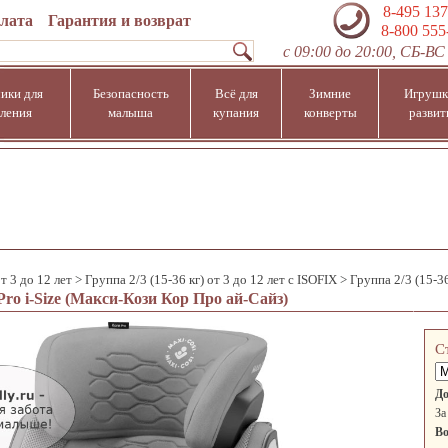
8-495 137
плата
Гарантия и возврат
8-800 555
с 09:00 до 20:00, СБ-ВС 
ики для
Безопасность
Всё для
Зимние
Игрушк
ления
малыша
купания
конверты
развит
т 3 до 12 лет
>
Группа 2/3 (15-36 кг) от 3 до 12 лет с ISOFIX
>
Группа 2/3 (15-36
ro i-Size (Макси-Кози Кор Про ай-Сайз)
С
До
За
Во