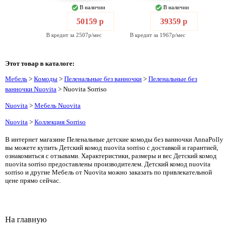
В наличии
В наличии
50159 р
39359 р
В кредит за 2507р/мес
В кредит за 1967р/мес
Этот товар в каталоге:
Мебель
>
Комоды
>
Пеленальные без ванночки
>
Пеленальные без
ванночки Nuovita
> Nuovita Sorriso
Nuovita
>
Мебель Nuovita
Nuovita
>
Коллекция Sorriso
В интернет магазине Пеленальные детские комоды без ванночки AnnaPolly
вы можете купить Детский комод nuovita sorriso с доставкой и гарантией,
ознакомиться с отзывами. Характеристики, размеры и вес Детский комод
nuovita sorriso предоставлены производителем. Детский комод nuovita
sorriso и другие Мебель от Nuovita можно заказать по привлекательной
цене прямо сейчас.
На главную