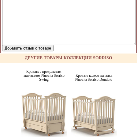
ДРУГИЕ ТОВАРЫ КОЛЛЕКЦИИ SORRISO
Кровать с продольным
маятником Nuovita Sorriso
Кровать колесо-качалка
Swing
Nuovita Sorriso Dondolo