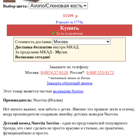
Выбор цвета:
35599
р
В кредит за 1779р
Купить
✓
Есть в наличии
Стоимость доставки
Доставка бесплатно
внутри МКАД.
За пределами МКАД -
30
р/км.
Возможна сегодня!
Закажите по телефону:
Москва:
8(495)137-9120
Россия*:
8-800 555-9172
* бесплатный звонок по России.
Заказать обратный звонок
Этот товар является частью
коллекции Sorriso
Производитель:
Nuovita (Италия)
Нет ничего важнее, чем забота о детях. Именно это правило легло в основу,
когда производители создавали линейку детских комодов Nuovita.
Детский комод Nuovita Sorriso -
один из представителей популярного
бренда, кто смог сделать не просто красиво и стильно, но практично,
функциоанfльно и просто.