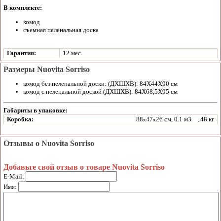
В комплекте:
комод
съемная пеленальная доска
Гарантия:
12 мес.
Размеры Nuovita Sorriso
комод без пеленальной доски: (ДХШХВ): 84Х44Х90 см
комод с пеленальной доской (ДХШХВ): 84Х68,5Х95 см
Габариты в упаковке:
Коробка:
88
47
26 см, 0.1 м3
, 48 кг
x
x
Отзывы о Nuovita Sorriso
Добавьте свой отзыв о товаре Nuovita Sorriso
E-Mail:
Имя: