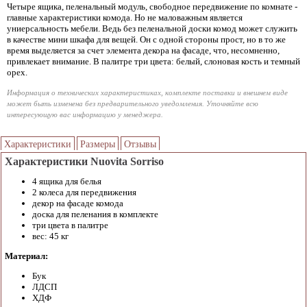
Четыре ящика, пеленальный модуль, свободное передвижение по комнате -
главные характеристики комода. Но не маловажным является
униерсальность мебели. Ведь без пеленальной доски комод может служить
в качестве мини шкафа для вещей. Он с одной стороны прост, но в то же
время выделяется за счет элемента декора на фасаде, что, несомненно,
привлекает внимание. В палитре три цвета: белый, слоновая кость и темный
орех.
Информация о технических характеристиках, комплекте поставки и внешнем виде
может быть изменена без предварительного уведомления. Уточняйте всю
интересующую вас информацию у менеджера.
Характеристики
Размеры
Отзывы
Характеристики Nuovita Sorriso
4 ящика для белья
2 колеса для передвижения
декор на фасаде комода
доска для пеленания в комплекте
три цвета в палитре
вес: 45 кг
Материал:
Бук
ЛДСП
ХДФ