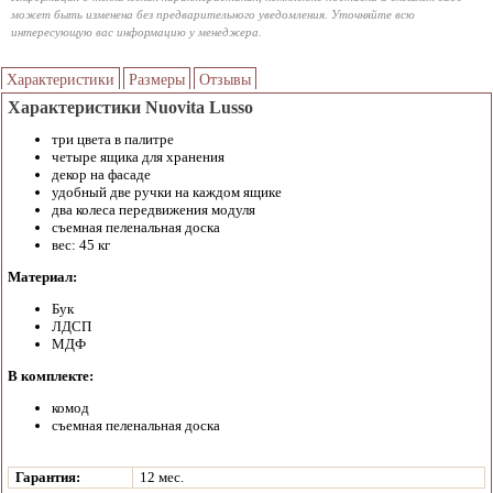
может быть изменена без предварительного уведомления. Уточняйте всю
интересующую вас информацию у менеджера.
Характеристики
Размеры
Отзывы
Характеристики Nuovita Lusso
три цвета в палитре
четыре ящика для хранения
декор на фасаде
удобный две ручки на каждом ящике
два колеса передвижения модуля
съемная пеленальная доска
вес: 45 кг
Материал:
Бук
ЛДСП
МДФ
В комплекте:
комод
съемная пеленальная доска
Гарантия:
12 мес.