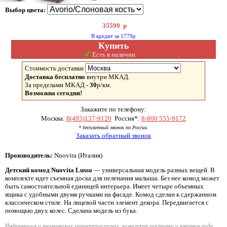
Выбор цвета:
35599
р
В кредит за 1779р
Купить
✓
Есть в наличии
Стоимость доставки
Доставка бесплатно
внутри МКАД.
За пределами МКАД -
30
р/км.
Возможна сегодня!
Закажите по телефону:
Москва:
8(495)137-9120
Россия*:
8-800 555-9172
* бесплатный звонок по России.
Заказать обратный звонок
Производитель:
Nuovita (Италия)
Детский комод Nuovita Lusso
— универсальная модель разных вещей. В
комплекте идет съемная доска для пеленания малыша. Без нее комод может
быть самостоятельной единицей интерьера. Имеет четыре объемных
ящика с удобными двумя ручками на фасаде. Комод сделан к сдержанном
классическом стиле. На лицевой части элемент декора. Передвигается с
помощью двух колес. Сделана модель из бука.
Информация о технических характеристиках, комплекте поставки и внешнем виде