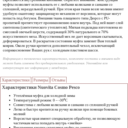
муфты позволяет использовать ее с любыми колясками и санками со
сплошной, нераздельной ручкой. При этом края ткани возле молнии имеют
удобную окантовку защищающую механизм от ворсинок, которые могут
попасть под бегунок. Внешняя ткань плащевого типа Дюрсо с PU-
пропиткой препятствует проникновению влаги внутрь. Под ней вшит слой
синтепона (синтетического утеплителя). Мягкая подкладка изготовлена из
смесовой овечьей шерсти, содержащей 30% натурального и 70%
искусственного меха. Искусственный мех не дает ворсинкам скатываться,
деформироваться. В раскрытом состоянии муфта заменит Вам теплый
коврик. Около ручки крепится дополнительный чехол, исключающий
соприкосновение Ваших рук с холодным пластиком шасси.
Информация о технических характеристиках, комплекте поставки и внешнем виде
может быть изменена без предварительного уведомления. Уточняйте всю
интересующую вас информацию у менеджера.
Характеристики
Размеры
Отзывы
Характеристики Nuovita Cosmo Pesco
Утеплённая муфта для холодной зимы
Температурный режим: 0 – -30⁰С
Совместима с любыми колясками и санками со сплошной ручкой
Легко и быстро крепится на ручку коляски при помощи боковых
молний
Ворсистые края имеют специальную обработку, не позволяющую
частичкам меха попадать внутрь «змейки»
Внутренние кнопки скрепляют муфту по центру