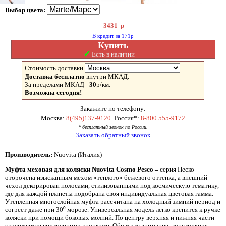
Выбор цвета:
3431
р
В кредит за 171р
Купить
✓
Есть в наличии
Стоимость доставки
Доставка бесплатно
внутри МКАД.
За пределами МКАД -
30
р/км.
Возможна сегодня!
Закажите по телефону:
Москва:
8(495)137-9120
Россия*:
8-800 555-9172
* бесплатный звонок по России.
Заказать обратный звонок
Производитель:
Nuovita (Италия)
Муфта меховая для коляски Nuovita Cosmo Pesco –
серия Песко
оторочена изысканным мехом «теплого» бежевого оттенка, а внешний
чехол декорирован полосами, стилизованными под космическую тематику,
где для каждой планеты подобрана своя индивидуальная цветовая гамма.
Утепленная многослойная муфта рассчитана на холодный зимний период и
согреет даже при 30⁰ морозе. Универсальная модель легко крепится к ручке
коляски при помощи боковых молний. По центру верхняя и нижняя части
скрепляются внутренними кнопками. Обратите внимание: конструкция