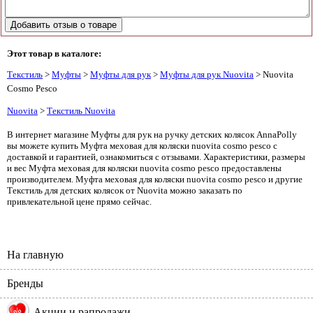
Этот товар в каталоге:
Текстиль
>
Муфты
>
Муфты для рук
>
Муфты для рук Nuovita
> Nuovita
Cosmo Pesco
Nuovita
>
Текстиль Nuovita
В интернет магазине Муфты для рук на ручку детских колясок AnnaPolly
вы можете купить Муфта меховая для коляски nuovita cosmo pesco с
доставкой и гарантией, ознакомиться с отзывами. Характеристики, размеры
и вес Муфта меховая для коляски nuovita cosmo pesco предоставлены
производителем. Муфта меховая для коляски nuovita cosmo pesco и другие
Текстиль для детских колясок от Nuovita можно заказать по
привлекательной цене прямо сейчас.
На главную
Бренды
%
Акции и рапродажи