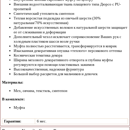
Внешняя водоотталкивающая ткань плащевого типа Дюрсо с PU-
пропиткой
Синтетический утеплитель синтепон
Теплая ворсистая подкладка из овечьей шерсти (30%
натуральная/70% искусственная)
Добавление искусственных волокон к натуральной шерсти защищает
ее от слеживания и деформации
Дополнительный чехол исключает соприкосновение Ваших рук с
холодным пластиком шасси возле ручки
Муфта полностью расстегивается, трансформируется в коврик
Изысканная декоративная опушка «теплого» персикового оттенка
Космическая тематика декора
Ширина мехового декоративного отворота и глубина муфты
регулируются при помощи пластиковых зажимов
Высококачественная, надежная фурнитура
Большой выбор расцветок для мальчиков и девочек
Материалы:
Мех, овчина, текстиль, синтепон
В комплекте:
Муфта
Гарантия:
6 мес.