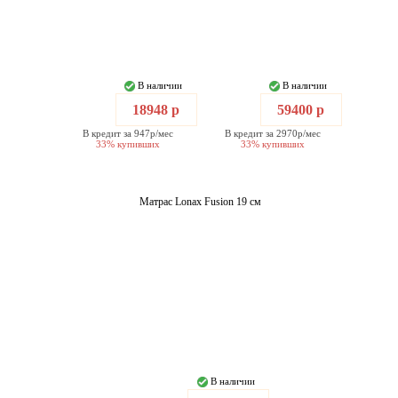
В наличии
В наличии
18948 р
59400 р
В кредит за 947р/мес
В кредит за 2970р/мес
33% купивших
33% купивших
Матрас Lonax Fusion 19 см
В наличии