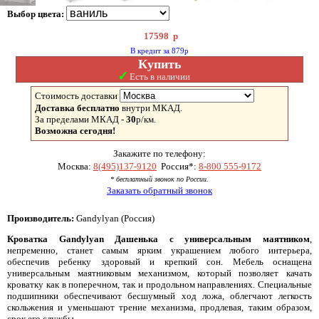
Выбор цвета:
17598
р
В кредит за 879р
Купить
✓
Есть в наличии
Стоимость доставки
Доставка бесплатно
внутри МКАД.
За пределами МКАД -
30
р/км.
Возможна сегодня!
Закажите по телефону:
Москва:
8(495)137-9120
Россия*:
8-800 555-9172
* бесплатный звонок по России.
Заказать обратный звонок
Производитель:
Gandylyan (Россия)
Кроватка Gandylyan Дашенька с универсальным маятником
,
непременно, станет самым ярким украшением любого интерьера,
обеспечив ребенку здоровый и крепкий сон. Мебель оснащена
универсальным маятниковым механизмом, который позволяет качать
кроватку как в поперечном, так и продольном направлениях. Специальные
подшипники обеспечивают бесшумный ход ложа, облегчают легкость
скольжения и уменьшают трение механизма, продлевая, таким образом,
срок его службы.