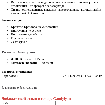
Все лаки и краски – на водной основе, абсолютно гипоаллергенны,
нетоксичны и не требует особого ухода
Силиконовые, защитные накладки на перекладинах - нетоксичный и
эластичный АБС-пластик
Комплектация:
Кроватка в разобранном состоянии
Инструкция по сборке
Инструмент для сборки
Гарантийный талон
Сертификат
Размеры Gandylyan
ДхШхВ:
127x70x105 см
Матрас в кроватку:
120х60 см
Габариты в упаковке:
Кроватка:
126
74
20 см, 0.18 м3
, 35 кг
x
x
Отзывы о Gandylyan
Добавьте свой отзыв о товаре Gandylyan
E-Mail: