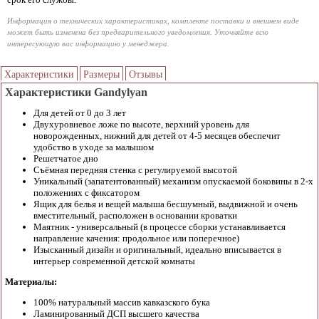
Информация о технических характеристиках, комплекте поставки и внешнем виде
может быть изменена без предварительного уведомления. Уточняйте всю
интересующую вас информацию у менеджера.
Характеристики
Размеры
Отзывы
Характеристики Gandylyan
Для детей от 0 до 3 лет
Двухуровневое ложе по высоте, верхний уровень для
новорожденных, нижний для детей от 4-5 месяцев обеспечит
удобство в уходе за малышом
Решетчатое дно
Съёмная передняя стенка с регулируемой высотой
Уникальный (запатентованный) механизм опускаемой боковины в 2-х
положениях с фиксатором
Ящик для белья и вещей малыша бесшумный, выдвижной и очень
вместительный, расположен в основании кроватки
Маятник - универсальный (в процессе сборки устанавливается
направление качения: продольное или поперечное)
Изысканный дизайн и оригинальный, идеально вписывается в
интерьер современной детской комнаты
Материалы:
100% натуральный массив кавказского бука
Ламинированный ДСП высшего качества