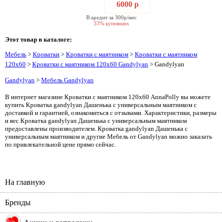
6000 р
В кредит за 300р/мес
33% купивших
Этот товар в каталоге:
Мебель
>
Кроватки
>
Кроватки с маятником
>
Кроватки с маятником
120х60
>
Кроватки с маятником 120х60 Gandylyan
> Gandylyan
Gandylyan
>
Мебель Gandylyan
В интернет магазине Кроватки с маятником 120х60 AnnaPolly вы можете
купить Кроватка gandylyan Дашенька с универсальным маятником с
доставкой и гарантией, ознакомиться с отзывами. Характеристики, размеры
и вес Кроватка gandylyan Дашенька с универсальным маятником
предоставлены производителем. Кроватка gandylyan Дашенька с
универсальным маятником и другие Мебель от Gandylyan можно заказать
по привлекательной цене прямо сейчас.
На главную
Бренды