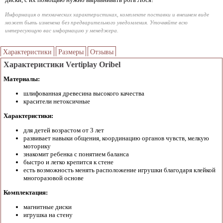
Информация о технических характеристиках, комплекте поставки и внешнем виде
может быть изменена без предварительного уведомления. Уточняйте всю
интересующую вас информацию у менеджера.
Характеристики
Размеры
Отзывы
Характеристики Vertiplay Oribel
Материалы:
шлифованная древесина высокого качества
красители нетоксичные
Характеристики:
для детей возрастом от 3 лет
развивает навыки общения, координацию органов чувств, мелкую
моторику
знакомит ребенка с понятием баланса
быстро и легко крепится к стене
есть возможность менять расположение игрушки благодаря клейкой
многоразовой основе
Комплектация:
магнитные диски
игрушка на стену