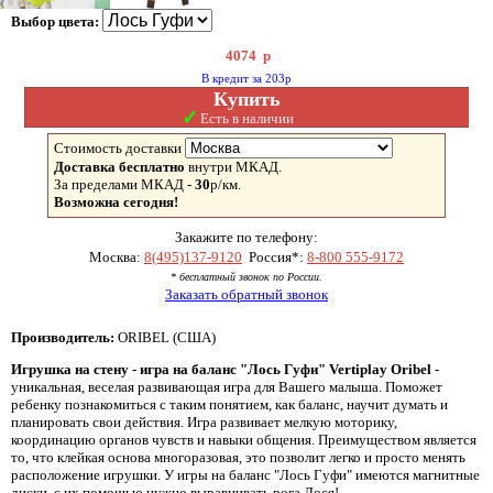
Выбор цвета:
4074
р
В кредит за 203р
Купить
✓
Есть в наличии
Стоимость доставки
Доставка бесплатно
внутри МКАД.
За пределами МКАД -
30
р/км.
Возможна сегодня!
Закажите по телефону:
Москва:
8(495)137-9120
Россия*:
8-800 555-9172
* бесплатный звонок по России.
Заказать обратный звонок
Производитель:
ORIBEL (США)
Игрушка на стену - игра на баланс "Лось Гуфи" Vertiplay Oribel
-
уникальная, веселая развивающая игра для Вашего малыша. Поможет
ребенку познакомиться с таким понятием, как баланс, научит думать и
планировать свои действия. Игра развивает мелкую моторику,
координацию органов чувств и навыки общения. Преимуществом является
то, что клейкая основа многоразовая, это позволит легко и просто менять
расположение игрушки. У игры на баланс "Лось Гуфи" имеются магнитные
диски, с их помощью нужно выравнивать рога Лося!