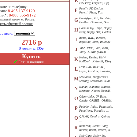
E
Edu-Play, Eezykids, Egg ...
жите по телефону:
Family, FD-Design,
F
ква:
8-495 137-9120
Feretti, Flexa, Fox,
сия*:
8-800 555-9172
Funkids ...
Gandylyan, GB, Gesslein,
G
платный звонок по России.
Geuther, Giovanni, Graco
зать обратный звонок
...
Haenim Toy, Hape, Happy
H
Baby, Happy Box, Hartan
ор цвета:
...
Iiamo, IKID, Incanto,
I
2716
р
Inglesina, Intex, Italbaby
...
Jane, Jetem, Joie, Joolz,
В кредит за 135р
J
Joovy, JuJuBe (США) ...
Купить
Kaiser, Kettler, KHW,
K
✓
Есть в наличии
KidKraft, Kidsmill, Kiwy
...
L'OISEAU BATEAU,
L
Lapsi, Larktale, Leander,
Loon ...
Maclaren, Magformers,
M
Makaby, Makkaroni Kids
...
Nanan, Nanotec, Nattou,
N
Neonato, Noony, Noordi,
Nuk ...
Odenwalder, Ok Baby,
O
Omnio, ORIBEL, OSANN,
Oyster ...
Pabobo, Paidi, Panasonic,
P
Papallona, Paradiso ...
QPLAY, Quadro, Quinny
Q
...
Ramicom, Ramili Baby,
R
Rastar, Razor, Recaro, RT
...
Safe Care, Safety 1st,