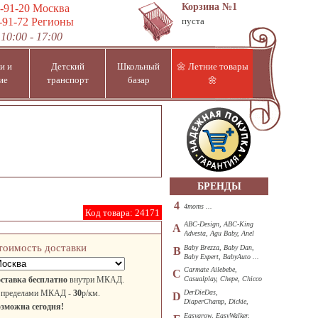
Корзина
№1
-91-20
Москва
-91-72
Регионы
пуста
10:00 - 17:00
и и
Детский
Школьный
🌼 Летние товары
ие
транспорт
базар
🌼
БРЕНДЫ
4
4moms ...
Код товара:
24171
ABC-Design, ABC-King
A
Advesta, Agu Baby, Anel
...
тоимость доставки
Baby Brezza, Baby Dan,
B
Baby Expert, BabyAuto ...
Carmate Ailebebe,
C
ставка бесплатно
внутри МКАД.
Casualplay, Chepe, Chicco
...
 пределами МКАД -
30
р/км.
DerDieDas,
D
DiaperChamp, Dickie,
зможна сегодня!
Diono, DOHANY ...
Easygrow, EasyWalker,