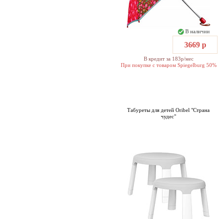
В наличии
3669 р
В кредит за 183р/мес
При покупке с товаром Spiegelburg 50%
купивших
Табуреты для детей Oribel "Страна
чудес"