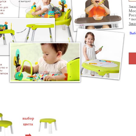
Зака
Мос
Рос
* бес
Зака
Выб
выбор
цвета
➡