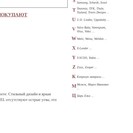
S
Samsung, Schardt, Scool
...
Teutonia, TFK, Thule,
T
Toyland, Travis Designs ...
 ПОКУПАЮТ
U
U.D. Linden, Uppababy ...
Valco Baby, Vamvigvam,
V
Vitus, Voksi ...
W
Weelz, Weina, Welldon ...
X
X-Lander ...
Y
Y-SCOO, Yedoo ...
Z
Zizzz, Zooper ...
К
Капризун матрасы ...
Можга, Мороз Иванович
М
...
ете. Стильный дизайн и яркая
Ц
Царь Елка ...
BEL отсутствуют острые углы, это