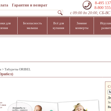
8-495 137
плата
Гарантия и возврат
8-800 555
с 09:00 до 20:00, СБ-ВС 
ики для
Безопасность
Всё для
Зимние
Игрушк
ления
малыша
купания
конверты
развит
ы
>
Табуреты ORIBEL
Орибел)
С
До
За
Во