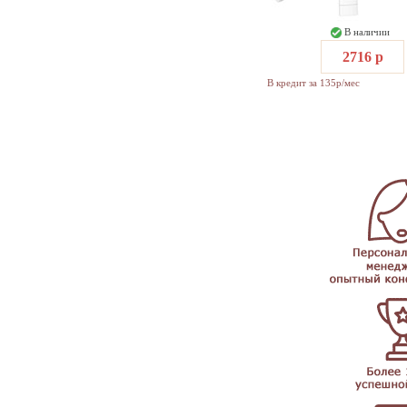
В наличии
2716 р
В кредит за 135р/мес