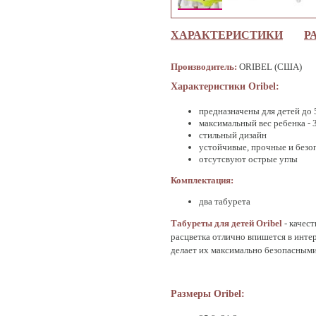
ХАРАКТЕРИСТИКИ
Р
Производитель:
ORIBEL (США)
Характеристики Oribel:
предназначены для детей до 
максимальный вес ребенка - 3
стильный дизайн
устойчивые, прочные и безо
отсутсвуют острые углы
Комплектация:
два табурета
Табуреты для детей Oribel
- качес
расцветка отлично впишется в инте
делает их максимально безопасными
Размеры Oribel: