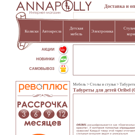
Доставка и о
Детская
Стульч
Коляски
Автокресла
Электроника
мебель
корм
%
АКЦИИ
НОВИНКИ
САМОВЫВОЗ
Мебель
>
Столы и стулья
>
Табурет
Табуреты для детей Oribel (