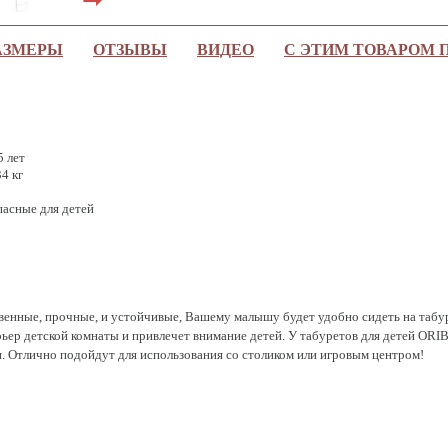
АЗМЕРЫ
ОТЗЫВЫ
ВИДЕО
С ЭТИМ ТОВАРОМ
5 лет
4 кг
пасные для детей
твенные, прочные, и устойчивые, Вашему малышу будет удобно сидеть на табур
рьер детской комнаты и привлечет внимание детей. У табуретов для детей ORI
. Отлично подойдут для использования со столиком или игровым центром!