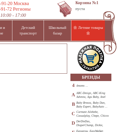
Корзина
№1
-91-20
Москва
-91-72
Регионы
пуста
10:00 - 17:00
и и
Детский
Школьный
🌼 Летние товары
ие
транспорт
базар
🌼
БРЕНДЫ
4
4moms ...
ABC-Design, ABC-King
A
Advesta, Agu Baby, Anel
...
Baby Brezza, Baby Dan,
B
Baby Expert, BabyAuto ...
Carmate Ailebebe,
C
Casualplay, Chepe, Chicco
...
DerDieDas,
D
DiaperChamp, Dickie,
Diono, DOHANY ...
Easygrow, EasyWalker,