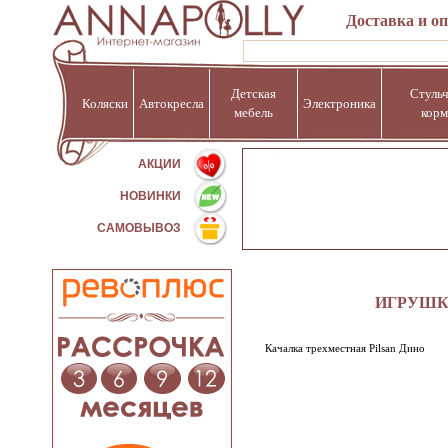
Доставка и о
Детская
Стульч
Коляски
Автокресла
Электроника
мебель
корм
%
АКЦИИ
НОВИНКИ
САМОВЫВОЗ
ИГРУШК
Качалка трехместная Pilsan Дино