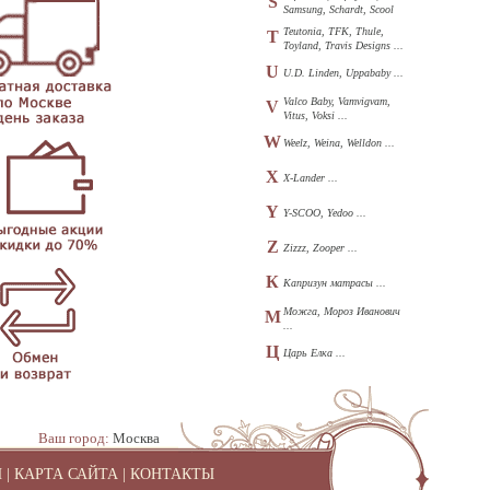
S
Samsung, Schardt, Scool
...
Teutonia, TFK, Thule,
T
Toyland, Travis Designs ...
U
U.D. Linden, Uppababy ...
Valco Baby, Vamvigvam,
V
Vitus, Voksi ...
W
Weelz, Weina, Welldon ...
X
X-Lander ...
Y
Y-SCOO, Yedoo ...
Z
Zizzz, Zooper ...
К
Капризун матрасы ...
Можга, Мороз Иванович
М
...
Ц
Царь Елка ...
Ваш город:
Москва
И
|
КАРТА САЙТА
|
КОНТАКТЫ