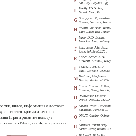
E
Edu-Play, Eezykids, Egg ...
Family, FD-Design,
F
Feretti, Flexa, Fox,
Funkids ...
Gandylyan, GB, Gesslein,
G
Geuther, Giovanni, Graco
...
Haenim Toy, Hape, Happy
H
Baby, Happy Box, Hartan
...
Iiamo, IKID, Incanto,
I
Inglesina, Intex, Italbaby
...
Jane, Jetem, Joie, Joolz,
J
Joovy, JuJuBe (США) ...
Kaiser, Kettler, KHW,
K
KidKraft, Kidsmill, Kiwy
...
L'OISEAU BATEAU,
L
Lapsi, Larktale, Leander,
Loon ...
Maclaren, Magformers,
M
Makaby, Makkaroni Kids
...
Nanan, Nanotec, Nattou,
N
Neonato, Noony, Noordi,
Nuk ...
Odenwalder, Ok Baby,
O
Omnio, ORIBEL, OSANN,
Oyster ...
графии, видео, информация о доставке
Pabobo, Paidi, Panasonic,
P
Papallona, Paradiso ...
аву считаются одними из лучших
QPLAY, Quadro, Quinny
Q
зина Игры и развитие помогут
...
 качество Pilsan, эти Игры и развитие
Ramicom, Ramili Baby,
R
Rastar, Razor, Recaro, RT
...
Safe Care, Safety 1st,