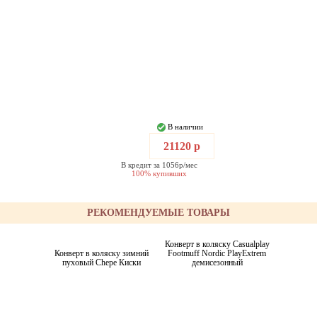
В наличии
21120 р
В кредит за 1056р/мес
100% купивших
РЕКОМЕНДУЕМЫЕ ТОВАРЫ
Конверт в коляску Casualplay
Конверт в коляску зимний
Footmuff Nordic PlayExtrem
пуховый Chepe Киски
демисезонный