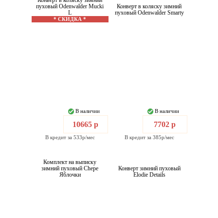
Конверт в коляску зимний
пуховый Odenwalder Mucki
Конверт в коляску зимний
L
пуховый Odenwalder Smarty
* СКИДКА *
В наличии
В наличии
10665 р
7702 р
В кредит за 533р/мес
В кредит за 385р/мес
Комплект на выписку
зимний пуховый Chepe
Конверт зимний пуховый
Яблочки
Elodie Details