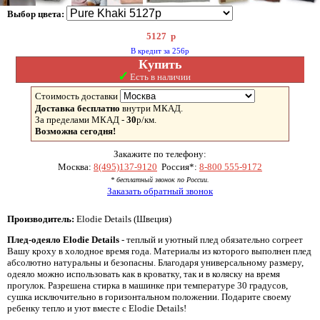
Выбор цвета:
5127
р
В кредит за 256р
Купить
✓
Есть в наличии
Стоимость доставки
Доставка бесплатно
внутри МКАД.
За пределами МКАД -
30
р/км.
Возможна сегодня!
Закажите по телефону:
Москва:
8(495)137-9120
Россия*:
8-800 555-9172
* бесплатный звонок по России.
Заказать обратный звонок
Производитель:
Elodie Details (Швеция)
Плед-одеяло Elodie Details
- теплый и уютный плед обязательно согреет
Вашу кроху в холодное время года. Материалы из которого выполнен плед
абсолютно натуральны и безопасны. Благодаря универсальному размеру,
одеяло можно использовать как в кроватку, так и в коляску на время
прогулок. Разрешена стирка в машинке при температуре 30 градусов,
сушка исключительно в горизонтальном положении. Подарите своему
ребенку тепло и уют вместе с Elodie Details!