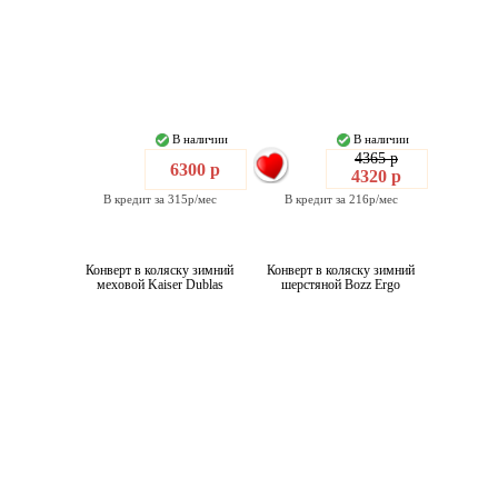
В наличии
В наличии
4365 р
6300 р
4320 р
В кредит за 315р/мес
В кредит за 216р/мес
Конверт в коляску зимний
Конверт в коляску зимний
меховой Kaiser Dublas
шерстяной Bozz Ergo