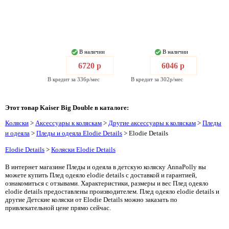
В наличии
В наличии
6720 р
6046 р
В кредит за 336р/мес
В кредит за 302р/мес
Этот товар Kaiser Big Double в каталоге:
Коляски
>
Аксессуары к коляскам
>
Другие аксессуары к коляскам
>
Пледы
и одеяла
>
Пледы и одеяла Elodie Details
> Elodie Details
Elodie Details
>
Коляски Elodie Details
В интернет магазине Пледы и одеяла в детскую коляску AnnaPolly вы
можете купить Плед одеяло elodie details с доставкой и гарантией,
ознакомиться с отзывами. Характеристики, размеры и вес Плед одеяло
elodie details предоставлены производителем. Плед одеяло elodie details и
другие Детские коляски от Elodie Details можно заказать по
привлекательной цене прямо сейчас.