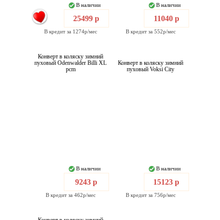
В наличии
В наличии
25499 р
11040 р
В кредит за 1274р/мес
В кредит за 552р/мес
Конверт в коляску зимний
пуховый Odenwalder Billi XL
Конверт в коляску зимний
pcm
пуховый Voksi City
В наличии
В наличии
9243 р
15123 р
В кредит за 462р/мес
В кредит за 756р/мес