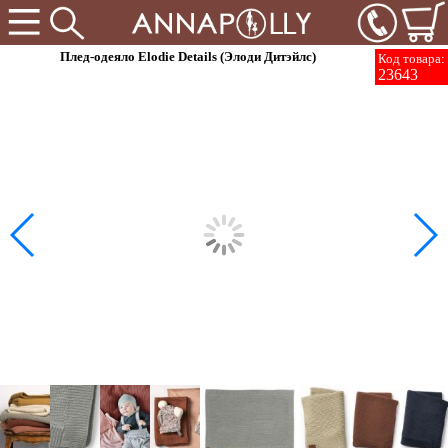
Плед-одеяло Elodie Details (Элоди Дитэйлс)
Код товара:
23643