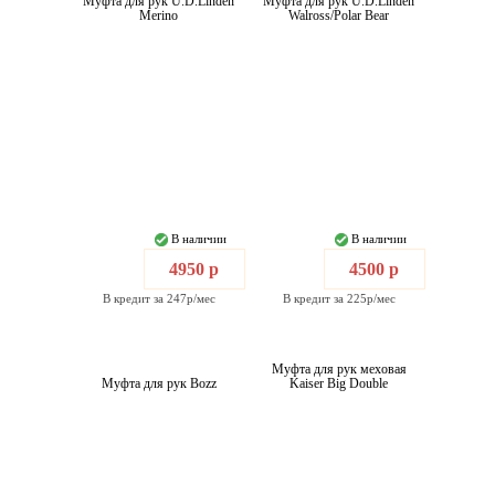
Муфта для рук U.D.Linden
Муфта для рук U.D.Linden
Merino
Walross/Polar Bear
В наличии
В наличии
4950 р
4500 р
В кредит за 247р/мес
В кредит за 225р/мес
Муфта для рук меховая
Муфта для рук Bozz
Kaiser Big Double