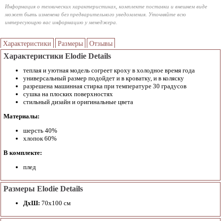
Информация о технических характеристиках, комплекте поставки и внешнем виде
может быть изменена без предварительного уведомления. Уточняйте всю
интересующую вас информацию у менеджера.
Характеристики
Размеры
Отзывы
Характеристики Elodie Details
теплая и уютная модель согреет кроху в холодное время года
универсальный размер подойдет и в кроватку, и в коляску
разрешена машинная стирка при температуре 30 градусов
сушка на плоских поверхностях
стильный дизайн и оригинальные цвета
Материалы:
шерсть 40%
хлопок 60%
В комплекте:
плед
Размеры Elodie Details
ДхШ:
70х100 см