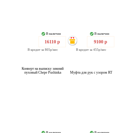
В наличии
В наличии
16110 р
9100 р
В кредит за 805р/мес
В кредит за 455р/мес
Конверт на выписку зимний
пуховый Chepe Pushinka
Муфта для рук с узором RT
В наличии
В наличии